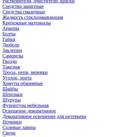
Растворители, очистители, краски
Средства защитные
Средства смазочные
Жидкость стеклоомывающая
Крепежные материалы
Анкеры
Болты
Гайки
Дюбели
Заклепки
Саморезы
Гвозди
Такелаж
Тросы, цепи, веревки
Уголок, лента
Хомуты обжимные
Шайбы
Шпильки
Шурупы
Фурнитура мебельная
Освещение декоративное
Декоративное освещение для интерьера
Ночники
Солевые лампы
Свечи