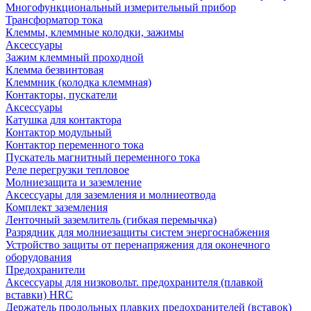
Многофункциональный измерительный прибор
Трансформатор тока
Клеммы, клеммные колодки, зажимы
Аксессуары
Зажим клеммный проходной
Клемма безвинтовая
Клеммник (колодка клеммная)
Контакторы, пускатели
Аксессуары
Катушка для контактора
Контактор модульный
Контактор переменного тока
Пускатель магнитный переменного тока
Реле перегрузки тепловое
Молниезащита и заземление
Аксессуары для заземления и молниеотвода
Комплект заземления
Ленточный заземлитель (гибкая перемычка)
Разрядник для молниезащиты систем энергоснабжения
Устройство защиты от перенапряжения для оконечного
оборудования
Предохранители
Аксессуары для низковольт. предохранителя (плавкой
вставки) HRC
Держатель продольных плавких предохранителей (вставок)