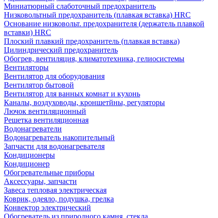
Миниатюрный слаботочный предохранитель
Низковольтный предохранитель (плавкая вставка) HRC
Основание низковольт. предохранителя (держатель плавкой
вставки) HRC
Плоский плавкий предохранитель (плавкая вставка)
Цилиндрический предохранитель
Обогрев, вентиляция, климатотехника, гелиосистемы
Вентиляторы
Вентилятор для оборудования
Вентилятор бытовой
Вентилятор для ванных комнат и кухонь
Каналы, воздуховоды, кроншетйны, регуляторы
Лючок вентиляционный
Решетка вентиляционная
Водонагреватели
Водонагреватель накопительный
Запчасти для водонагревателя
Кондиционеры
Кондиционер
Обогревательные приборы
Аксессуары, запчасти
Завеса тепловая электрическая
Коврик, одеяло, подушка, грелка
Конвектор электрический
Обогреватель из природного камня, стекла