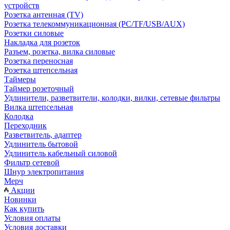
устройств
Розетка антенная (TV)
Розетка телекоммуникационная (PC/TF/USB/AUX)
Розетки силовые
Накладка для розеток
Разъем, розетка, вилка силовые
Розетка переносная
Розетка штепсельная
Таймеры
Таймер розеточный
Удлинители, разветвители, колодки, вилки, сетевые фильтры
Вилка штепсельная
Колодка
Переходник
Разветвитель, адаптер
Удлинитель бытовой
Удлинитель кабельный силовой
Фильтр сетевой
Шнур электропитания
Мерч
Акции
Новинки
Как купить
Условия оплаты
Условия доставки