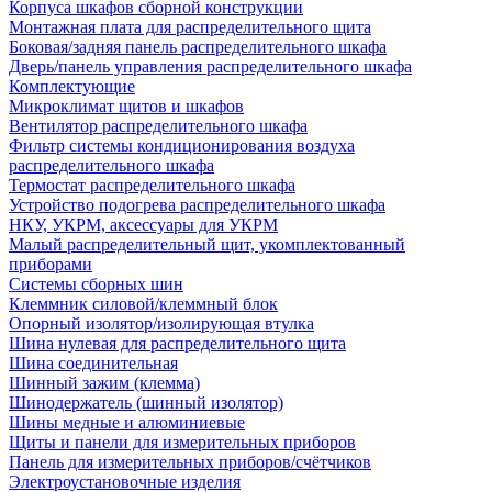
Корпуса шкафов сборной конструкции
Монтажная плата для распределительного щита
Боковая/задняя панель распределительного шкафа
Дверь/панель управления распределительного шкафа
Комплектующие
Микроклимат щитов и шкафов
Вентилятор распределительного шкафа
Фильтр системы кондиционирования воздуха
распределительного шкафа
Термостат распределительного шкафа
Устройство подогрева распределительного шкафа
НКУ, УКРМ, аксессуары для УКРМ
Малый распределительный щит, укомплектованный
приборами
Системы сборных шин
Клеммник силовой/клеммный блок
Опорный изолятор/изолирующая втулка
Шина нулевая для распределительного щита
Шина соединительная
Шинный зажим (клемма)
Шинодержатель (шинный изолятор)
Шины медные и алюминиевые
Щиты и панели для измерительных приборов
Панель для измерительных приборов/счётчиков
Электроустановочные изделия