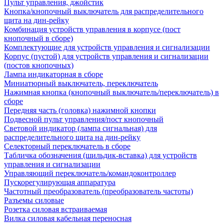
Пульт управления, джойстик
Кнопка/кнопочный выключатель для распределительного
щита на дин-рейку
Комбинация устройств управления в корпусе (пост
кнопочный в сборе)
Комплектующие для устройств управления и сигнализации
Корпус (пустой) для устройств управления и сигнализации
(постов кнопочных)
Лампа индикаторная в сборе
Миниатюрный выключатель, переключатель
Нажимная кнопка (кнопочный выключатель/переключатель) в
сборе
Передняя часть (головка) нажимной кнопки
Подвесной пульт управления/пост кнопочный
Световой индикатор (лампа сигнальная) для
распределительного щита на дин-рейку
Селекторный переключатель в сборе
Табличка обозначения (шильдик-вставка) для устройств
управления и сигнализации
Управляющий переключатель/командоконтроллер
Пускорегулирующая аппаратура
Частотный преобразователь (преобразователь частоты)
Разъемы силовые
Розетка силовая встраиваемая
Вилка силовая кабельная переносная