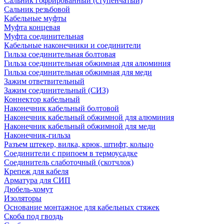
Сальник гофрированный (ступенчатый)
Сальник резьбовой
Кабельные муфты
Муфта концевая
Муфта соединительная
Кабельные наконечники и соединители
Гильза соединительная болтовая
Гильза соединительная обжимная для алюминия
Гильза соединительная обжимная для меди
Зажим ответвительный
Зажим соединительный (СИЗ)
Коннектор кабельный
Наконечник кабельный болтовой
Наконечник кабельный обжимной для алюминия
Наконечник кабельный обжимной для меди
Наконечник-гильза
Разъем штекер, вилка, крюк, штифт, кольцо
Соединители с припоем в термоусадке
Соединитель слаботочный (скотчлок)
Крепеж для кабеля
Арматура для СИП
Дюбель-хомут
Изоляторы
Основание монтажное для кабельных стяжек
Скоба под гвоздь