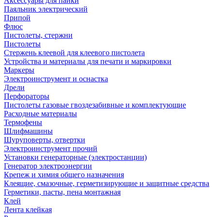
Аксессуары для пайки
Паяльник электрический
Припой
Флюс
Пистолеты, стержни
Пистолеты
Стержень клеевой для клеевого пистолета
Устройства и материалы для печати и маркировки
Маркеры
Электроинструмент и оснастка
Дрели
Перфораторы
Пистолеты газовые гвоздезабивные и комплектующие
Расходные материалы
Термофены
Шлифмашины
Шуруповерты, отвертки
Электроинструмент прочий
Установки генераторные (электростанции)
Генератор электроэнергии
Крепеж и химия общего назначения
Клеящие, смазочные, герметизирующие и защитные средства
Герметики, пасты, пена монтажная
Клей
Лента клейкая