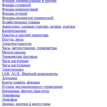
Фонари универсальные и прочие
Фонарь головной
Фонарь кемпинговый
Фонарь ручной
Фонарь-прожектор переносной
Хозяйственные товары
Зажигалки, газовые горелки, резаки, плитки
Кипятильники
Пакеты и прочий инвентарь
Посуда, весы
Электросушители
Часы, метеостанции, термометры
Метеостанции
Термометры бытовые
Часы настенные
Часы настольные
Электроника
USB, AUX, Bluetooth компоненты
Антенны
Карты памяти, флешки
Пульты дистанционного управления
Наушники, фитнес-браслеты
Домофоны
Домофон
Звонки, кнопки и аксессуары