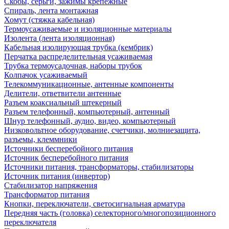
Скобы, серьги, зажимы крепежные
Спираль, лента монтажная
Хомут (стяжка кабельная)
Термоусаживаемые и изоляционные материалы
Изолента (лента изоляционная)
Кабельная изолирующая трубка (кембрик)
Перчатка распределительная усаживаемая
Трубка термоусадочная, наборы трубок
Колпачок усаживаемый
Телекоммуникационные, антенные компоненты
Делители, ответвители антенные
Разъем коаксиальный штекерный
Разъем телефонный, компьютерный, антенный
Шнур телефонный, аудио, видео, компьютерный
Низковольтное оборудование, счетчики, молниезащита,
разъемы, клеммники
Источники бесперебойного питания
Источник бесперебойного питания
Источники питания, трансформаторы, стабилизаторы
Источник питания (инвертор)
Стабилизатор напряжения
Трансформатор питания
Кнопки, переключатели, светосигнальная арматура
Передняя часть (головка) селекторного/многопозиционного
переключателя