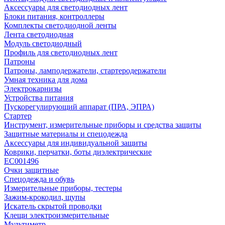
Аксессуары для светодиодных лент
Блоки питания, контроллеры
Комплекты светодиодной ленты
Лента светодиодная
Модуль светодиодный
Профиль для светодиодных лент
Патроны
Патроны, ламподержатели, стартеродержатели
Умная техника для дома
Электрокарнизы
Устройства питания
Пускорегулирующий аппарат (ПРА, ЭПРА)
Стартер
Инструмент, измерительные приборы и средства защиты
Защитные материалы и спецодежда
Аксессуары для индивидуальной защиты
Коврики, перчатки, боты диэлектрические
EC001496
Очки защитные
Спецодежда и обувь
Измерительные приборы, тестеры
Зажим-крокодил, щупы
Искатель скрытой проводки
Клещи электроизмерительные
Мультиметр