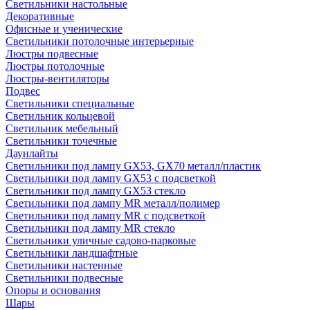
Светильники настольные
Декоративные
Офисные и ученические
Светильники потолочные интерьерные
Люстры подвесные
Люстры потолочные
Люстры-вентиляторы
Подвес
Светильники специальные
Светильник кольцевой
Светильник мебельный
Светильники точечные
Даунлайты
Светильники под лампу GX53, GX70 металл/пластик
Светильники под лампу GX53 с подсветкой
Светильники под лампу GX53 стекло
Светильники под лампу MR металл/полимер
Светильники под лампу MR с подсветкой
Светильники под лампу MR стекло
Светильники уличные садово-парковые
Светильники ландшафтные
Светильники настенные
Светильники подвесные
Опоры и основания
Шары