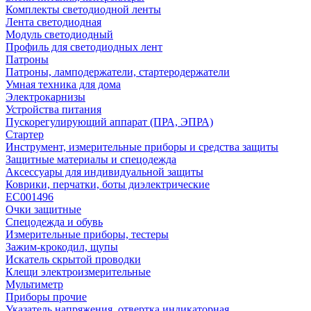
Комплекты светодиодной ленты
Лента светодиодная
Модуль светодиодный
Профиль для светодиодных лент
Патроны
Патроны, ламподержатели, стартеродержатели
Умная техника для дома
Электрокарнизы
Устройства питания
Пускорегулирующий аппарат (ПРА, ЭПРА)
Стартер
Инструмент, измерительные приборы и средства защиты
Защитные материалы и спецодежда
Аксессуары для индивидуальной защиты
Коврики, перчатки, боты диэлектрические
EC001496
Очки защитные
Спецодежда и обувь
Измерительные приборы, тестеры
Зажим-крокодил, щупы
Искатель скрытой проводки
Клещи электроизмерительные
Мультиметр
Приборы прочие
Указатель напряжения, отвертка индикаторная