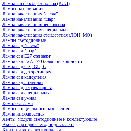
Лампа энергосберегающая (КЛЛ)
Лампы накаливания
Лампа накаливания "свеча"
Лампа накаливания "шар"
Лампа накаливания зеркальная
Лампа накаливания специальная
Лампа накаливания стандартная (ЛОН, МО)
Лампы светодиодные
Лампа свд "свеча"
Лампа свд "шар"
Лампа свд E27 стандарт
Лампа свд E27, Е40 большой мощности
Лампа свд GX, GU, G
Лампа свд декоративная
Лампа свд капсульная
Лампа свд линейная
Лампа свд рефлекторная
Лампа свд специальная
Лампа свд умная
Комплект ламп
Лампы специального назначения
Лампа инфракрасная
Ленты, модули светодиодные и комлектующие
Аксессуары для светодиодных лент
Блоки питания, контроллеры