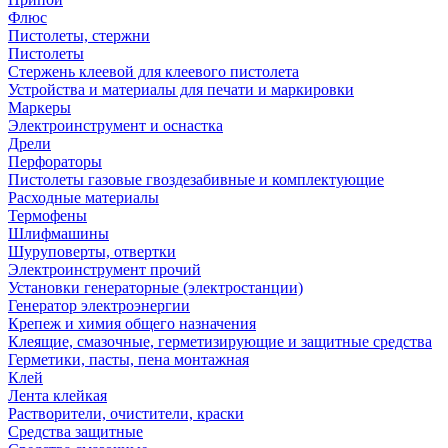
Флюс
Пистолеты, стержни
Пистолеты
Стержень клеевой для клеевого пистолета
Устройства и материалы для печати и маркировки
Маркеры
Электроинструмент и оснастка
Дрели
Перфораторы
Пистолеты газовые гвоздезабивные и комплектующие
Расходные материалы
Термофены
Шлифмашины
Шуруповерты, отвертки
Электроинструмент прочий
Установки генераторные (электростанции)
Генератор электроэнергии
Крепеж и химия общего назначения
Клеящие, смазочные, герметизирующие и защитные средства
Герметики, пасты, пена монтажная
Клей
Лента клейкая
Растворители, очистители, краски
Средства защитные