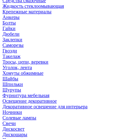
Средства смазочные
Жидкость стеклоомывающая
Крепежные материалы
Анкеры
Болты
Гайки
Дюбели
Заклепки
Саморезы
Гвозди
Такелаж
Тросы, цепи, веревки
Уголок, лента
Хомуты обжимные
Шайбы
Шпильки
Шурупы
Фурнитура мебельная
Освещение декоративное
Декоративное освещение для интерьера
Ночники
Солевые лампы
Свечи
Дискосвет
Дискошары