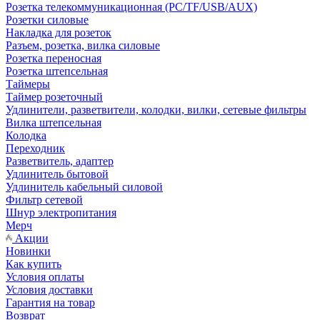
Розетка телекоммуникационная (PC/TF/USB/AUX)
Розетки силовые
Накладка для розеток
Разъем, розетка, вилка силовые
Розетка переносная
Розетка штепсельная
Таймеры
Таймер розеточный
Удлинители, разветвители, колодки, вилки, сетевые фильтры
Вилка штепсельная
Колодка
Переходник
Разветвитель, адаптер
Удлинитель бытовой
Удлинитель кабельный силовой
Фильтр сетевой
Шнур электропитания
Мерч
Акции
Новинки
Как купить
Условия оплаты
Условия доставки
Гарантия на товар
Возврат