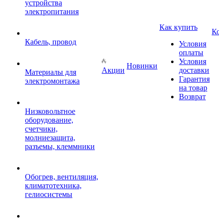
устройства
электропитания
Как купить
К
Кабель, провод
Условия
оплаты
Условия
Новинки
Акции
доставки
Материалы для
Гарантия
электромонтажа
на товар
Возврат
Низковольтное
оборудование,
счетчики,
молниезащита,
разъемы, клеммники
Обогрев, вентиляция,
климатотехника,
гелиосистемы