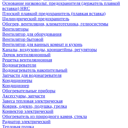
Основание низковольт. предохранителя (держатель плавкой
вставки) HRC
Плоский плавкий предохранитель (плавкая вставка)
Цилиндрический предохранитель
Обогрев, вентиляция, климатотехника, гелиосистемы
Вентиляторы
Вентилятор для оборудования
Вентилятор бытовой
Вентилятор для ванных комнат и кухонь
Каналы, воздуховоды, кроншетйны, регуляторы
Лючок вентиляционный
Решетка вентиляционная
Водонагреватели
Водонагреватель накопительный
Запчасти для водонагревателя
Кондиционеры
Кондиционер
Обогревательные приборы
Аксессуары, запчасти
Завеса тепловая электрическая
Коврик, одеяло, подушка, грелка
Конвектор электрический
Обогреватель из природного камня, стекла
Радиатор электрический
Тепловая пушка