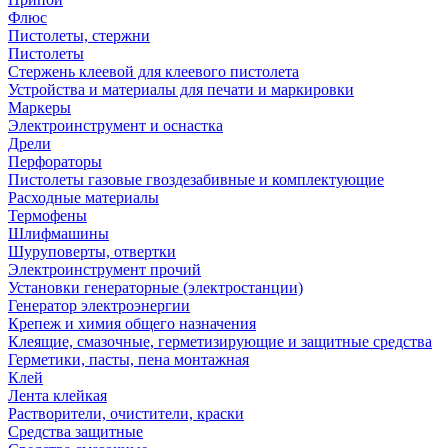
Флюс
Пистолеты, стержни
Пистолеты
Стержень клеевой для клеевого пистолета
Устройства и материалы для печати и маркировки
Маркеры
Электроинструмент и оснастка
Дрели
Перфораторы
Пистолеты газовые гвоздезабивные и комплектующие
Расходные материалы
Термофены
Шлифмашины
Шуруповерты, отвертки
Электроинструмент прочий
Установки генераторные (электростанции)
Генератор электроэнергии
Крепеж и химия общего назначения
Клеящие, смазочные, герметизирующие и защитные средства
Герметики, пасты, пена монтажная
Клей
Лента клейкая
Растворители, очистители, краски
Средства защитные