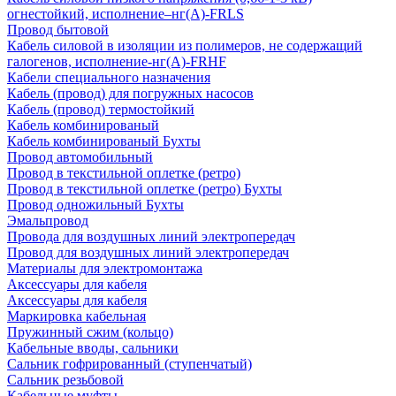
огнестойкий, исполнение–нг(А)-FRLS
Провод бытовой
Кабель силовой в изоляции из полимеров, не содержащий
галогенов, исполнение-нг(А)-FRHF
Кабели специального назначения
Кабель (провод) для погружных насосов
Кабель (провод) термостойкий
Кабель комбинированый
Кабель комбинированый Бухты
Провод автомобильный
Провод в текстильной оплетке (ретро)
Провод в текстильной оплетке (ретро) Бухты
Провод одножильный Бухты
Эмальпровод
Провода для воздушных линий электропередач
Провод для воздушных линий электропередач
Материалы для электромонтажа
Аксессуары для кабеля
Аксессуары для кабеля
Маркировка кабельная
Пружинный сжим (кольцо)
Кабельные вводы, сальники
Сальник гофрированный (ступенчатый)
Сальник резьбовой
Кабельные муфты