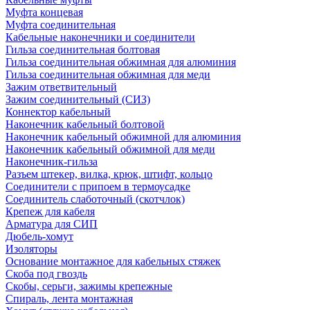
Муфта концевая
Муфта соединительная
Кабельные наконечники и соединители
Гильза соединительная болтовая
Гильза соединительная обжимная для алюминия
Гильза соединительная обжимная для меди
Зажим ответвительный
Зажим соединительный (СИЗ)
Коннектор кабельный
Наконечник кабельный болтовой
Наконечник кабельный обжимной для алюминия
Наконечник кабельный обжимной для меди
Наконечник-гильза
Разъем штекер, вилка, крюк, штифт, кольцо
Соединители с припоем в термоусадке
Соединитель слаботочный (скотчлок)
Крепеж для кабеля
Арматура для СИП
Дюбель-хомут
Изоляторы
Основание монтажное для кабельных стяжек
Скоба под гвоздь
Скобы, серьги, зажимы крепежные
Спираль, лента монтажная