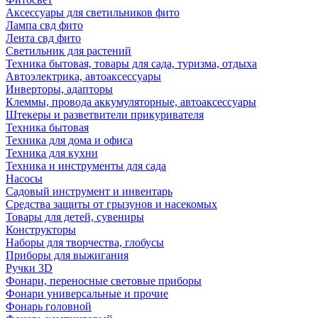
Аксессуары для светильников фито
Лампа свд фито
Лента свд фито
Светильник для растений
Техника бытовая, товары для сада, туризма, отдыха
Автоэлектрика, автоаксессуары
Инверторы, адапторы
Клеммы, провода аккумуляторные, автоаксессуары
Штекеры и разветвители прикуривателя
Техника бытовая
Техника для дома и офиса
Техника для кухни
Техника и инструменты для сада
Насосы
Садовый инструмент и инвентарь
Средства защиты от грызунов и насекомых
Товары для детей, сувениры
Конструкторы
Наборы для творчества, глобусы
Приборы для выжигания
Ручки 3D
Фонари, переносные световые приборы
Фонари универсальные и прочие
Фонарь головной