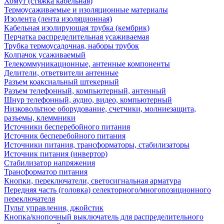
Хомут (стяжка кабельная)
Термоусаживаемые и изоляционные материалы
Изолента (лента изоляционная)
Кабельная изолирующая трубка (кембрик)
Перчатка распределительная усаживаемая
Трубка термоусадочная, наборы трубок
Колпачок усаживаемый
Телекоммуникационные, антенные компоненты
Делители, ответвители антенные
Разъем коаксиальный штекерный
Разъем телефонный, компьютерный, антенный
Шнур телефонный, аудио, видео, компьютерный
Низковольтное оборудование, счетчики, молниезащита,
разъемы, клеммники
Источники бесперебойного питания
Источник бесперебойного питания
Источники питания, трансформаторы, стабилизаторы
Источник питания (инвертор)
Стабилизатор напряжения
Трансформатор питания
Кнопки, переключатели, светосигнальная арматура
Передняя часть (головка) селекторного/многопозиционного
переключателя
Пульт управления, джойстик
Кнопка/кнопочный выключатель для распределительного