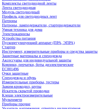
Комплекты светодиодной ленты
Лента светодиодная
Модуль светодиодный
Профиль для светодиодных лент
Патроны
Патроны, ламподержатели, стартеродержатели
Умная техника для дома
Электрокарнизы
Устройства питания
Пускорегулирующий аппарат (ПРА, ЭПРА)
Стартер
Инструмент, измерительные приборы и средства защиты
Защитные материалы и спецодежда
Аксессуары для индивидуальной защиты
Коврики, перчатки, боты диэлектрические
EC001496
Очки защитные
Спецодежда и обувь
Измерительные приборы, тестеры
Зажим-крокодил, щупы
Искатель скрытой проводки
Клещи электроизмерительные
Мультиметр
Приборы прочие
Указатель напряжения, отвертка индикаторная