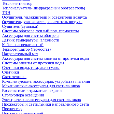
Тепловентилятор
Теплоизлучатель (инфракрасный обогреватель)
ТЭН
Осушители, увлажнители и освежители воздуха
Осушитель, увлажнитель, очиститель воздуха
Сушитель (сушилка)
Системы обогрева, теплый пол, термостаты
Аксессуары для систем обогрева
Датчик температуры, влажности
Кабель нагревательный
Терморегулятор (термостат)
Нагревательный мат
Аксессуары для систем защиты от протечки воды
Системы защиты от протечки воды
Счетчики воды, газа, аксессуары
Счетчики
Светотехника
Комплектующие, аксессуары, устройства питания
Механические аксессуары для светильников
Рассеиватели, отражатели, экраны
Столб/опора освещения
Электрические аксессуары для светильников
Прожекторы и светильники направленного света
Прожектор
Прожектор переносной