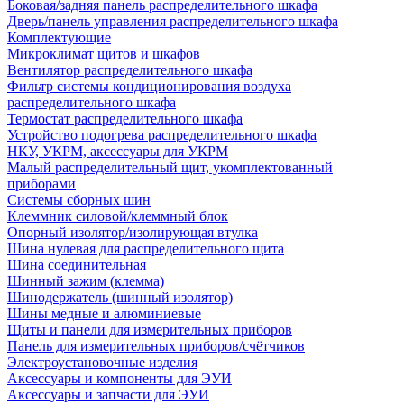
Боковая/задняя панель распределительного шкафа
Дверь/панель управления распределительного шкафа
Комплектующие
Микроклимат щитов и шкафов
Вентилятор распределительного шкафа
Фильтр системы кондиционирования воздуха
распределительного шкафа
Термостат распределительного шкафа
Устройство подогрева распределительного шкафа
НКУ, УКРМ, аксессуары для УКРМ
Малый распределительный щит, укомплектованный
приборами
Системы сборных шин
Клеммник силовой/клеммный блок
Опорный изолятор/изолирующая втулка
Шина нулевая для распределительного щита
Шина соединительная
Шинный зажим (клемма)
Шинодержатель (шинный изолятор)
Шины медные и алюминиевые
Щиты и панели для измерительных приборов
Панель для измерительных приборов/счётчиков
Электроустановочные изделия
Аксессуары и компоненты для ЭУИ
Аксессуары и запчасти для ЭУИ