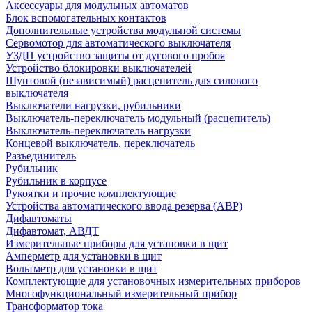
Аксессуары для модульных автоматов
Блок вспомогательных контактов
Дополнительные устройства модульной системы
Сервомотор для автоматического выключателя
УЗДП устройство защиты от дугового пробоя
Устройство блокировки выключателей
Шунтовой (независимый) расцепитель для силового
выключателя
Выключатели нагрузки, рубильники
Выключатель-переключатель модульный (расцепитель)
Выключатель-переключатель нагрузки
Концевой выключатель, переключатель
Разъединитель
Рубильник
Рубильник в корпусе
Рукоятки и прочие комплектующие
Устройства автоматического ввода резерва (АВР)
Дифавтоматы
Дифавтомат, АВДТ
Измерительные приборы для установки в щит
Амперметр для установки в щит
Вольтметр для установки в щит
Комплектующие для установочных измерительных приборов
Многофункциональный измерительный прибор
Трансформатор тока