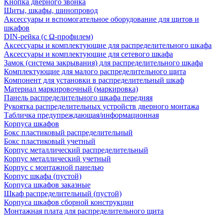
Кнопка дверного звонка
Щиты, шкафы, шинопровод
Аксессуары и вспомогательное оборудование для щитов и
шкафов
DIN-рейка (с Ω-профилем)
Аксессуары и комплектующие для распределительного шкафа
Аксессуары и комплектующие для сетевого шкафа
Замок (система закрывания) для распределительного шкафа
Комплектующие для малого распределительного щита
Компонент для установки в распределительный шкаф
Материал маркировочный (маркировка)
Панель распределительного шкафа передняя
Рукоятка распределительных устройств дверного монтажа
Табличка предупреждающая/информационная
Корпуса шкафов
Бокс пластиковый распределительный
Бокс пластиковый учетный
Корпус металлический распределительный
Корпус металлический учетный
Корпус с монтажной панелью
Корпус шкафа (пустой)
Корпуса шкафов заказные
Шкаф распределительный (пустой)
Корпуса шкафов сборной конструкции
Монтажная плата для распределительного щита