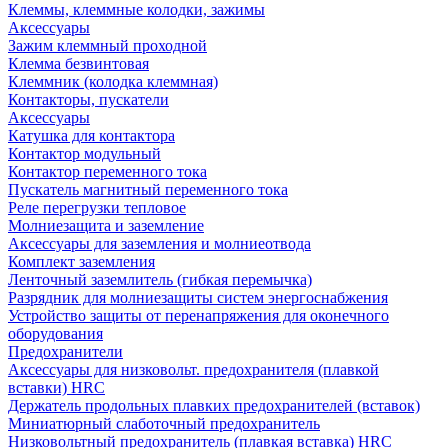
Клеммы, клеммные колодки, зажимы
Аксессуары
Зажим клеммный проходной
Клемма безвинтовая
Клеммник (колодка клеммная)
Контакторы, пускатели
Аксессуары
Катушка для контактора
Контактор модульный
Контактор переменного тока
Пускатель магнитный переменного тока
Реле перегрузки тепловое
Молниезащита и заземление
Аксессуары для заземления и молниеотвода
Комплект заземления
Ленточный заземлитель (гибкая перемычка)
Разрядник для молниезащиты систем энергоснабжения
Устройство защиты от перенапряжения для оконечного
оборудования
Предохранители
Аксессуары для низковольт. предохранителя (плавкой
вставки) HRC
Держатель продольных плавких предохранителей (вставок)
Миниатюрный слаботочный предохранитель
Низковольтный предохранитель (плавкая вставка) HRC