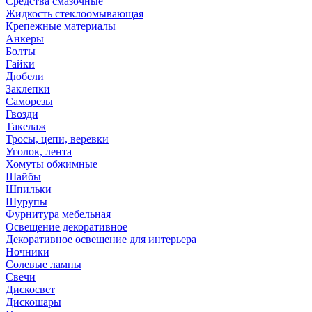
Средства смазочные
Жидкость стеклоомывающая
Крепежные материалы
Анкеры
Болты
Гайки
Дюбели
Заклепки
Саморезы
Гвозди
Такелаж
Тросы, цепи, веревки
Уголок, лента
Хомуты обжимные
Шайбы
Шпильки
Шурупы
Фурнитура мебельная
Освещение декоративное
Декоративное освещение для интерьера
Ночники
Солевые лампы
Свечи
Дискосвет
Дискошары