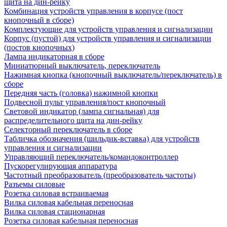
щита на дин-рейку
Комбинация устройств управления в корпусе (пост
кнопочный в сборе)
Комплектующие для устройств управления и сигнализации
Корпус (пустой) для устройств управления и сигнализации
(постов кнопочных)
Лампа индикаторная в сборе
Миниатюрный выключатель, переключатель
Нажимная кнопка (кнопочный выключатель/переключатель) в
сборе
Передняя часть (головка) нажимной кнопки
Подвесной пульт управления/пост кнопочный
Световой индикатор (лампа сигнальная) для
распределительного щита на дин-рейку
Селекторный переключатель в сборе
Табличка обозначения (шильдик-вставка) для устройств
управления и сигнализации
Управляющий переключатель/командоконтроллер
Пускорегулирующая аппаратура
Частотный преобразователь (преобразователь частоты)
Разъемы силовые
Розетка силовая встраиваемая
Вилка силовая кабельная переносная
Вилка силовая стационарная
Розетка силовая кабельная переносная