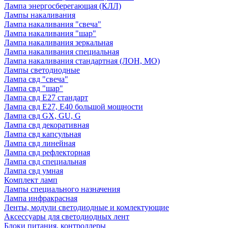
Лампа энергосберегающая (КЛЛ)
Лампы накаливания
Лампа накаливания "свеча"
Лампа накаливания "шар"
Лампа накаливания зеркальная
Лампа накаливания специальная
Лампа накаливания стандартная (ЛОН, МО)
Лампы светодиодные
Лампа свд "свеча"
Лампа свд "шар"
Лампа свд E27 стандарт
Лампа свд E27, Е40 большой мощности
Лампа свд GX, GU, G
Лампа свд декоративная
Лампа свд капсульная
Лампа свд линейная
Лампа свд рефлекторная
Лампа свд специальная
Лампа свд умная
Комплект ламп
Лампы специального назначения
Лампа инфракрасная
Ленты, модули светодиодные и комлектующие
Аксессуары для светодиодных лент
Блоки питания, контроллеры