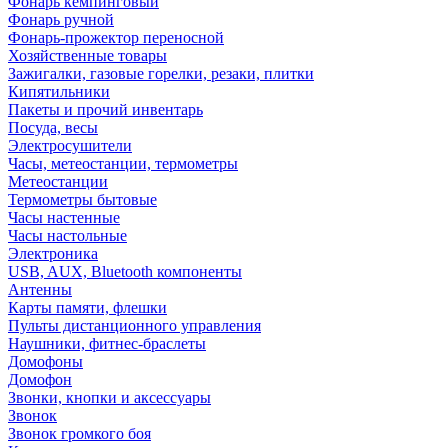
Фонарь кемпинговый
Фонарь ручной
Фонарь-прожектор переносной
Хозяйственные товары
Зажигалки, газовые горелки, резаки, плитки
Кипятильники
Пакеты и прочий инвентарь
Посуда, весы
Электросушители
Часы, метеостанции, термометры
Метеостанции
Термометры бытовые
Часы настенные
Часы настольные
Электроника
USB, AUX, Bluetooth компоненты
Антенны
Карты памяти, флешки
Пульты дистанционного управления
Наушники, фитнес-браслеты
Домофоны
Домофон
Звонки, кнопки и аксессуары
Звонок
Звонок громкого боя