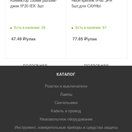
Коннектор 150мм разъем-
Неон крепеж IP68 ЭРА
джек IP20 IEK 3шт
5шт,для САУНЫ
Есть в наличии: 28
Есть в наличии: 87
47.49
₽
/упак
77.65
₽
/упак
ПОДРОБНЕЕ
ПОДРОБНЕЕ
КАТАЛОГ
Розетки и выключатели
Лампы
Светильники
Кабель и провод
Низковольтное оборудование
Инструмент, измерительные приборы и средства защиты