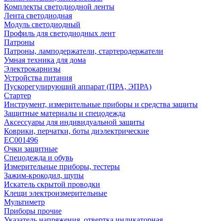
Комплекты светодиодной ленты
Лента светодиодная
Модуль светодиодный
Профиль для светодиодных лент
Патроны
Патроны, ламподержатели, стартеродержатели
Умная техника для дома
Электрокарнизы
Устройства питания
Пускорегулирующий аппарат (ПРА, ЭПРА)
Стартер
Инструмент, измерительные приборы и средства защиты
Защитные материалы и спецодежда
Аксессуары для индивидуальной защиты
Коврики, перчатки, боты диэлектрические
EC001496
Очки защитные
Спецодежда и обувь
Измерительные приборы, тестеры
Зажим-крокодил, щупы
Искатель скрытой проводки
Клещи электроизмерительные
Мультиметр
Приборы прочие
Указатель напряжения, отвертка индикаторная