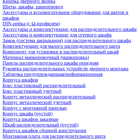
Кнопка дверного звонка
Щиты, шкафы, шинопровод
Аксессуары и вспомогательное оборудование для щитов и
шкафов
DIN-рейка (с Ω-профилем)
Аксессуары и комплектующие для распределительного шкафа
Аксессуары и комплектующие для сетевого шкафа
Замок (система закрывания) для распределительного шкафа
Комплектующие для малого распределительного щита
Компонент для установки в распределительный шкаф
Материал маркировочный (маркировка)
Панель распределительного шкафа передняя
Рукоятка распределительных устройств дверного монтажа
Табличка предупреждающая/информационная
Корпуса шкафов
Бокс пластиковый распределительный
Бокс пластиковый учетный
Корпус металлический распределительный
Корпус металлический учетный
Корпус с монтажной панелью
Корпус шкафа (пустой)
Корпуса шкафов заказные
Шкаф распределительный (пустой)
Корпуса шкафов сборной конструкции
Монтажная плата для распределительного щита