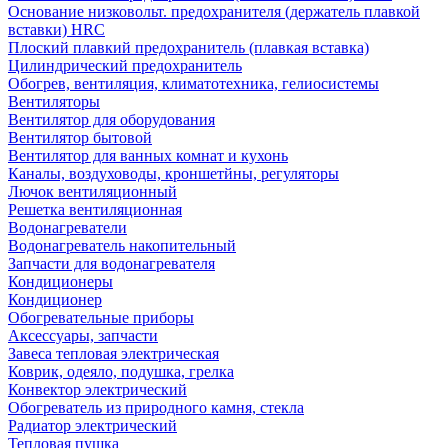
Основание низковольт. предохранителя (держатель плавкой
вставки) HRC
Плоский плавкий предохранитель (плавкая вставка)
Цилиндрический предохранитель
Обогрев, вентиляция, климатотехника, гелиосистемы
Вентиляторы
Вентилятор для оборудования
Вентилятор бытовой
Вентилятор для ванных комнат и кухонь
Каналы, воздуховоды, кроншетйны, регуляторы
Лючок вентиляционный
Решетка вентиляционная
Водонагреватели
Водонагреватель накопительный
Запчасти для водонагревателя
Кондиционеры
Кондиционер
Обогревательные приборы
Аксессуары, запчасти
Завеса тепловая электрическая
Коврик, одеяло, подушка, грелка
Конвектор электрический
Обогреватель из природного камня, стекла
Радиатор электрический
Тепловая пушка