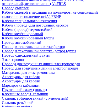
огнестойкий, исполнение–нг(А)-FRLS
Провод бытовой
Кабель силовой в изоляции из полимеров, не содержащий
галогенов, исполнение-нг(А)-FRHF
Кабели специального назначения
Кабель (провод) для погружных насосов
Кабель (провод) термостойкий
Кабель комбинированый
Кабель комбинированый Бухты
Провод автомобильный
Провод в текстильной оплетке (ретро)
Провод в текстильной оплетке (ретро) Бухты
Провод одножильный Бухты
Эмальпровод
Провода для воздушных линий электропередач
Провод для воздушных линий электропередач
Материалы для электромонтажа
Аксессуары для кабеля
Аксессуары для кабеля
Маркировка кабельная
Пружинный сжим (кольцо)
Кабельные вводы, сальники
Сальник гофрированный (ступенчатый)
Сальник резьбовой
Кабельные муфты