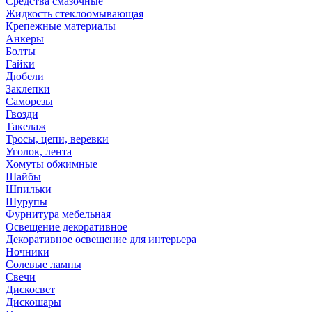
Средства смазочные
Жидкость стеклоомывающая
Крепежные материалы
Анкеры
Болты
Гайки
Дюбели
Заклепки
Саморезы
Гвозди
Такелаж
Тросы, цепи, веревки
Уголок, лента
Хомуты обжимные
Шайбы
Шпильки
Шурупы
Фурнитура мебельная
Освещение декоративное
Декоративное освещение для интерьера
Ночники
Солевые лампы
Свечи
Дискосвет
Дискошары