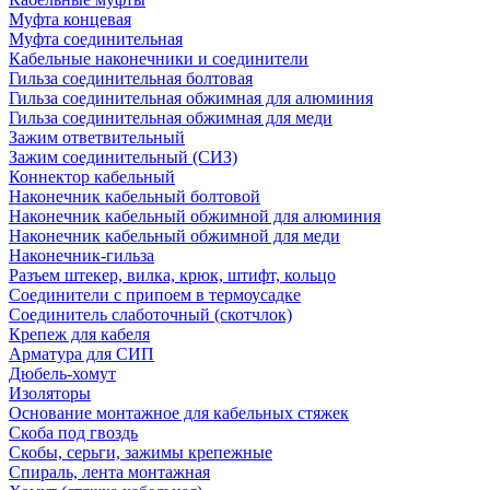
Муфта концевая
Муфта соединительная
Кабельные наконечники и соединители
Гильза соединительная болтовая
Гильза соединительная обжимная для алюминия
Гильза соединительная обжимная для меди
Зажим ответвительный
Зажим соединительный (СИЗ)
Коннектор кабельный
Наконечник кабельный болтовой
Наконечник кабельный обжимной для алюминия
Наконечник кабельный обжимной для меди
Наконечник-гильза
Разъем штекер, вилка, крюк, штифт, кольцо
Соединители с припоем в термоусадке
Соединитель слаботочный (скотчлок)
Крепеж для кабеля
Арматура для СИП
Дюбель-хомут
Изоляторы
Основание монтажное для кабельных стяжек
Скоба под гвоздь
Скобы, серьги, зажимы крепежные
Спираль, лента монтажная