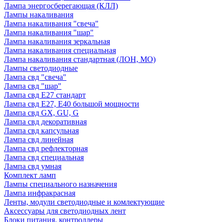
Лампа энергосберегающая (КЛЛ)
Лампы накаливания
Лампа накаливания "свеча"
Лампа накаливания "шар"
Лампа накаливания зеркальная
Лампа накаливания специальная
Лампа накаливания стандартная (ЛОН, МО)
Лампы светодиодные
Лампа свд "свеча"
Лампа свд "шар"
Лампа свд E27 стандарт
Лампа свд E27, Е40 большой мощности
Лампа свд GX, GU, G
Лампа свд декоративная
Лампа свд капсульная
Лампа свд линейная
Лампа свд рефлекторная
Лампа свд специальная
Лампа свд умная
Комплект ламп
Лампы специального назначения
Лампа инфракрасная
Ленты, модули светодиодные и комлектующие
Аксессуары для светодиодных лент
Блоки питания, контроллеры