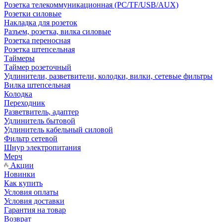
Розетка телекоммуникационная (PC/TF/USB/AUX)
Розетки силовые
Накладка для розеток
Разъем, розетка, вилка силовые
Розетка переносная
Розетка штепсельная
Таймеры
Таймер розеточный
Удлинители, разветвители, колодки, вилки, сетевые фильтры
Вилка штепсельная
Колодка
Переходник
Разветвитель, адаптер
Удлинитель бытовой
Удлинитель кабельный силовой
Фильтр сетевой
Шнур электропитания
Мерч
Акции
Новинки
Как купить
Условия оплаты
Условия доставки
Гарантия на товар
Возврат