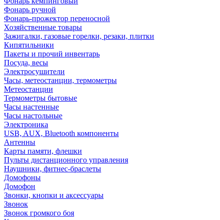
Фонарь кемпинговый
Фонарь ручной
Фонарь-прожектор переносной
Хозяйственные товары
Зажигалки, газовые горелки, резаки, плитки
Кипятильники
Пакеты и прочий инвентарь
Посуда, весы
Электросушители
Часы, метеостанции, термометры
Метеостанции
Термометры бытовые
Часы настенные
Часы настольные
Электроника
USB, AUX, Bluetooth компоненты
Антенны
Карты памяти, флешки
Пульты дистанционного управления
Наушники, фитнес-браслеты
Домофоны
Домофон
Звонки, кнопки и аксессуары
Звонок
Звонок громкого боя