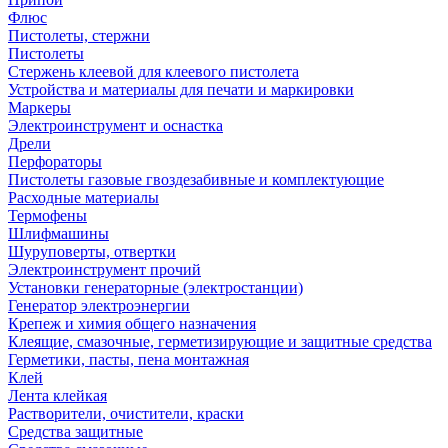
Флюс
Пистолеты, стержни
Пистолеты
Стержень клеевой для клеевого пистолета
Устройства и материалы для печати и маркировки
Маркеры
Электроинструмент и оснастка
Дрели
Перфораторы
Пистолеты газовые гвоздезабивные и комплектующие
Расходные материалы
Термофены
Шлифмашины
Шуруповерты, отвертки
Электроинструмент прочий
Установки генераторные (электростанции)
Генератор электроэнергии
Крепеж и химия общего назначения
Клеящие, смазочные, герметизирующие и защитные средства
Герметики, пасты, пена монтажная
Клей
Лента клейкая
Растворители, очистители, краски
Средства защитные