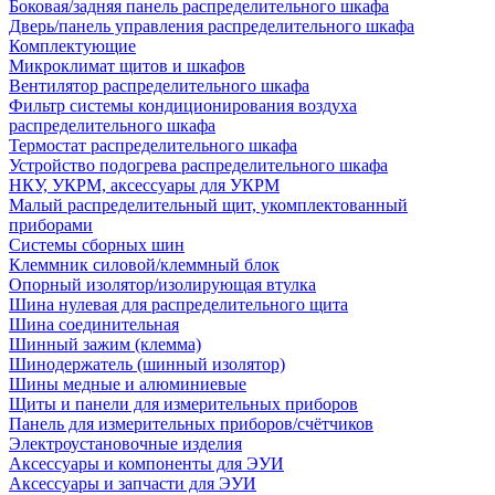
Боковая/задняя панель распределительного шкафа
Дверь/панель управления распределительного шкафа
Комплектующие
Микроклимат щитов и шкафов
Вентилятор распределительного шкафа
Фильтр системы кондиционирования воздуха
распределительного шкафа
Термостат распределительного шкафа
Устройство подогрева распределительного шкафа
НКУ, УКРМ, аксессуары для УКРМ
Малый распределительный щит, укомплектованный
приборами
Системы сборных шин
Клеммник силовой/клеммный блок
Опорный изолятор/изолирующая втулка
Шина нулевая для распределительного щита
Шина соединительная
Шинный зажим (клемма)
Шинодержатель (шинный изолятор)
Шины медные и алюминиевые
Щиты и панели для измерительных приборов
Панель для измерительных приборов/счётчиков
Электроустановочные изделия
Аксессуары и компоненты для ЭУИ
Аксессуары и запчасти для ЭУИ