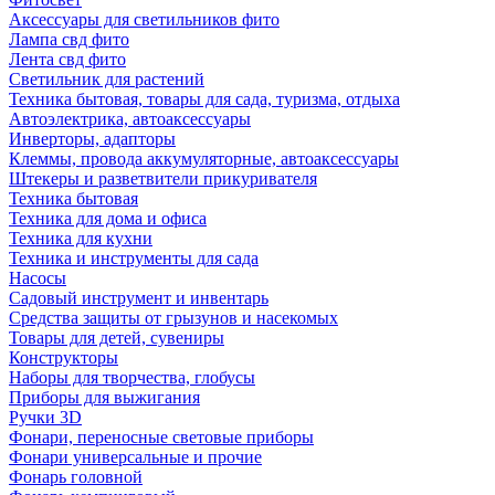
Аксессуары для светильников фито
Лампа свд фито
Лента свд фито
Светильник для растений
Техника бытовая, товары для сада, туризма, отдыха
Автоэлектрика, автоаксессуары
Инверторы, адапторы
Клеммы, провода аккумуляторные, автоаксессуары
Штекеры и разветвители прикуривателя
Техника бытовая
Техника для дома и офиса
Техника для кухни
Техника и инструменты для сада
Насосы
Садовый инструмент и инвентарь
Средства защиты от грызунов и насекомых
Товары для детей, сувениры
Конструкторы
Наборы для творчества, глобусы
Приборы для выжигания
Ручки 3D
Фонари, переносные световые приборы
Фонари универсальные и прочие
Фонарь головной