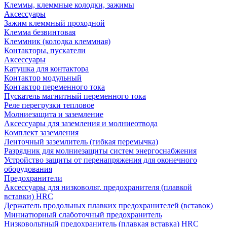
Клеммы, клеммные колодки, зажимы
Аксессуары
Зажим клеммный проходной
Клемма безвинтовая
Клеммник (колодка клеммная)
Контакторы, пускатели
Аксессуары
Катушка для контактора
Контактор модульный
Контактор переменного тока
Пускатель магнитный переменного тока
Реле перегрузки тепловое
Молниезащита и заземление
Аксессуары для заземления и молниеотвода
Комплект заземления
Ленточный заземлитель (гибкая перемычка)
Разрядник для молниезащиты систем энергоснабжения
Устройство защиты от перенапряжения для оконечного
оборудования
Предохранители
Аксессуары для низковольт. предохранителя (плавкой
вставки) HRC
Держатель продольных плавких предохранителей (вставок)
Миниатюрный слаботочный предохранитель
Низковольтный предохранитель (плавкая вставка) HRC