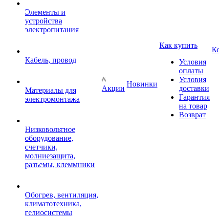
Элементы и
устройства
электропитания
Как купить
К
Кабель, провод
Условия
оплаты
Условия
Новинки
Акции
доставки
Материалы для
Гарантия
электромонтажа
на товар
Возврат
Низковольтное
оборудование,
счетчики,
молниезащита,
разъемы, клеммники
Обогрев, вентиляция,
климатотехника,
гелиосистемы