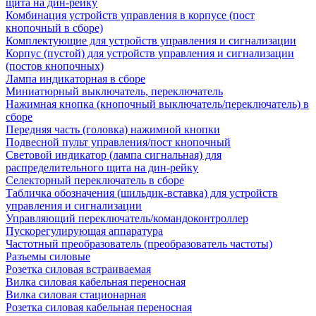
щита на дин-рейку
Комбинация устройств управления в корпусе (пост
кнопочный в сборе)
Комплектующие для устройств управления и сигнализации
Корпус (пустой) для устройств управления и сигнализации
(постов кнопочных)
Лампа индикаторная в сборе
Миниатюрный выключатель, переключатель
Нажимная кнопка (кнопочный выключатель/переключатель) в
сборе
Передняя часть (головка) нажимной кнопки
Подвесной пульт управления/пост кнопочный
Световой индикатор (лампа сигнальная) для
распределительного щита на дин-рейку
Селекторный переключатель в сборе
Табличка обозначения (шильдик-вставка) для устройств
управления и сигнализации
Управляющий переключатель/командоконтроллер
Пускорегулирующая аппаратура
Частотный преобразователь (преобразователь частоты)
Разъемы силовые
Розетка силовая встраиваемая
Вилка силовая кабельная переносная
Вилка силовая стационарная
Розетка силовая кабельная переносная