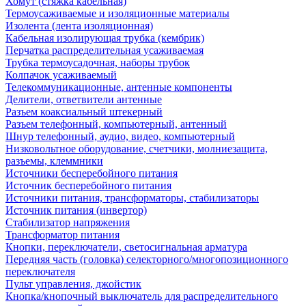
Хомут (стяжка кабельная)
Термоусаживаемые и изоляционные материалы
Изолента (лента изоляционная)
Кабельная изолирующая трубка (кембрик)
Перчатка распределительная усаживаемая
Трубка термоусадочная, наборы трубок
Колпачок усаживаемый
Телекоммуникационные, антенные компоненты
Делители, ответвители антенные
Разъем коаксиальный штекерный
Разъем телефонный, компьютерный, антенный
Шнур телефонный, аудио, видео, компьютерный
Низковольтное оборудование, счетчики, молниезащита,
разъемы, клеммники
Источники бесперебойного питания
Источник бесперебойного питания
Источники питания, трансформаторы, стабилизаторы
Источник питания (инвертор)
Стабилизатор напряжения
Трансформатор питания
Кнопки, переключатели, светосигнальная арматура
Передняя часть (головка) селекторного/многопозиционного
переключателя
Пульт управления, джойстик
Кнопка/кнопочный выключатель для распределительного