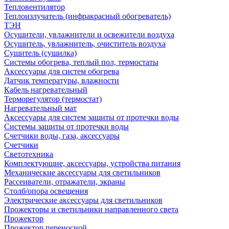
Тепловентилятор
Теплоизлучатель (инфракрасный обогреватель)
ТЭН
Осушители, увлажнители и освежители воздуха
Осушитель, увлажнитель, очиститель воздуха
Сушитель (сушилка)
Системы обогрева, теплый пол, термостаты
Аксессуары для систем обогрева
Датчик температуры, влажности
Кабель нагревательный
Терморегулятор (термостат)
Нагревательный мат
Аксессуары для систем защиты от протечки воды
Системы защиты от протечки воды
Счетчики воды, газа, аксессуары
Счетчики
Светотехника
Комплектующие, аксессуары, устройства питания
Механические аксессуары для светильников
Рассеиватели, отражатели, экраны
Столб/опора освещения
Электрические аксессуары для светильников
Прожекторы и светильники направленного света
Прожектор
Прожектор переносной