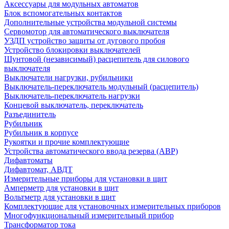
Аксессуары для модульных автоматов
Блок вспомогательных контактов
Дополнительные устройства модульной системы
Сервомотор для автоматического выключателя
УЗДП устройство защиты от дугового пробоя
Устройство блокировки выключателей
Шунтовой (независимый) расцепитель для силового
выключателя
Выключатели нагрузки, рубильники
Выключатель-переключатель модульный (расцепитель)
Выключатель-переключатель нагрузки
Концевой выключатель, переключатель
Разъединитель
Рубильник
Рубильник в корпусе
Рукоятки и прочие комплектующие
Устройства автоматического ввода резерва (АВР)
Дифавтоматы
Дифавтомат, АВДТ
Измерительные приборы для установки в щит
Амперметр для установки в щит
Вольтметр для установки в щит
Комплектующие для установочных измерительных приборов
Многофункциональный измерительный прибор
Трансформатор тока