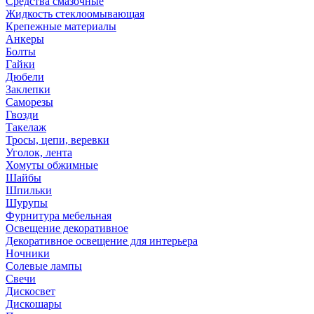
Средства смазочные
Жидкость стеклоомывающая
Крепежные материалы
Анкеры
Болты
Гайки
Дюбели
Заклепки
Саморезы
Гвозди
Такелаж
Тросы, цепи, веревки
Уголок, лента
Хомуты обжимные
Шайбы
Шпильки
Шурупы
Фурнитура мебельная
Освещение декоративное
Декоративное освещение для интерьера
Ночники
Солевые лампы
Свечи
Дискосвет
Дискошары