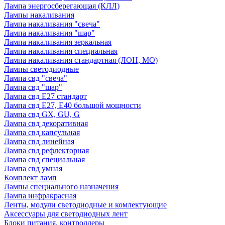
Лампа энергосберегающая (КЛЛ)
Лампы накаливания
Лампа накаливания "свеча"
Лампа накаливания "шар"
Лампа накаливания зеркальная
Лампа накаливания специальная
Лампа накаливания стандартная (ЛОН, МО)
Лампы светодиодные
Лампа свд "свеча"
Лампа свд "шар"
Лампа свд E27 стандарт
Лампа свд E27, Е40 большой мощности
Лампа свд GX, GU, G
Лампа свд декоративная
Лампа свд капсульная
Лампа свд линейная
Лампа свд рефлекторная
Лампа свд специальная
Лампа свд умная
Комплект ламп
Лампы специального назначения
Лампа инфракрасная
Ленты, модули светодиодные и комлектующие
Аксессуары для светодиодных лент
Блоки питания, контроллеры