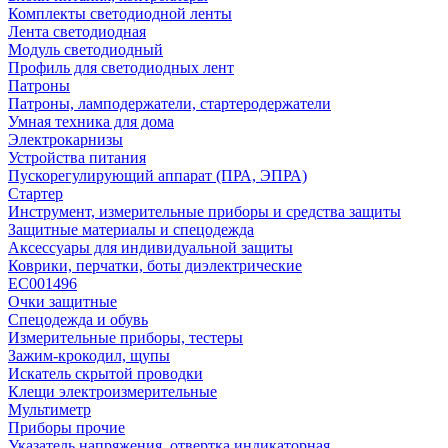
Комплекты светодиодной ленты
Лента светодиодная
Модуль светодиодный
Профиль для светодиодных лент
Патроны
Патроны, ламподержатели, стартеродержатели
Умная техника для дома
Электрокарнизы
Устройства питания
Пускорегулирующий аппарат (ПРА, ЭПРА)
Стартер
Инструмент, измерительные приборы и средства защиты
Защитные материалы и спецодежда
Аксессуары для индивидуальной защиты
Коврики, перчатки, боты диэлектрические
EC001496
Очки защитные
Спецодежда и обувь
Измерительные приборы, тестеры
Зажим-крокодил, щупы
Искатель скрытой проводки
Клещи электроизмерительные
Мультиметр
Приборы прочие
Указатель напряжения, отвертка индикаторная