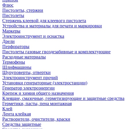
Флюс
Пистолеты, стержни
Пистолеты
Стержень клеевой для клеевого пистолета
Устройства и материалы для печати и маркировки
Маркеры
Электроинструмент и оснастка
Дрели
Перфораторы
Пистолеты газовые гвоздезабивные и комплектующие
Расходные материалы
Термофены
Шлифмашины
Шуруповерты, отвертки
Электроинструмент прочий
Установки генераторные (электростанции)
Генератор электроэнергии
Крепеж и химия общего назначения
Клеящие, смазочные, герметизирующие и защитные средства
Герметики, пасты, пена монтажная
Клей
Лента клейкая
Растворители, очистители, краски
Средства защитные