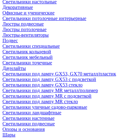
Светильники настольные
Декоративные
Офисные и ученические
Светильники потолочные интерьерные
Люстры подвесные
Люстры потолочные
Люстры-вентиляторы
Подвес
Светильники специальные
Светильник кольцевой
Светильник мебельный
Светильники точечные
Даунлайты
Светильники под лампу GX53, GX70 металл/пластик
Светильники под лампу GX53 с подсветкой
Светильники под лампу GX53 стекло
Светильники под лампу MR металл/полимер
Светильники под лампу MR с подсветкой
Светильники под лампу MR стекло
Светильники уличные садово-парковые
Светильники ландшафтные
Светильники настенные
Светильники подвесные
Опоры и основания
Шары