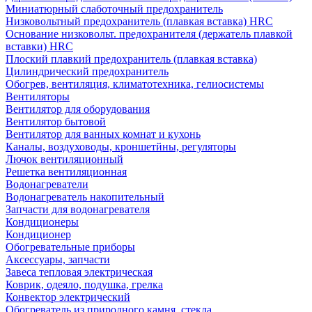
Миниатюрный слаботочный предохранитель
Низковольтный предохранитель (плавкая вставка) HRC
Основание низковольт. предохранителя (держатель плавкой
вставки) HRC
Плоский плавкий предохранитель (плавкая вставка)
Цилиндрический предохранитель
Обогрев, вентиляция, климатотехника, гелиосистемы
Вентиляторы
Вентилятор для оборудования
Вентилятор бытовой
Вентилятор для ванных комнат и кухонь
Каналы, воздуховоды, кроншетйны, регуляторы
Лючок вентиляционный
Решетка вентиляционная
Водонагреватели
Водонагреватель накопительный
Запчасти для водонагревателя
Кондиционеры
Кондиционер
Обогревательные приборы
Аксессуары, запчасти
Завеса тепловая электрическая
Коврик, одеяло, подушка, грелка
Конвектор электрический
Обогреватель из природного камня, стекла