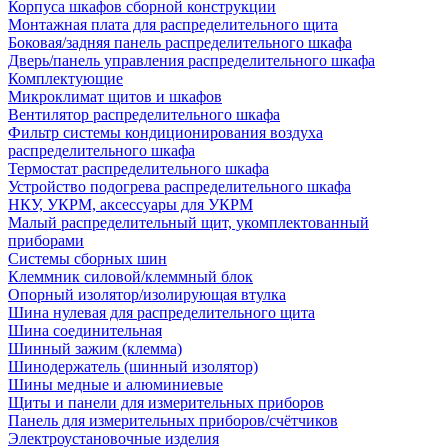
Корпуса шкафов сборной конструкции
Монтажная плата для распределительного щита
Боковая/задняя панель распределительного шкафа
Дверь/панель управления распределительного шкафа
Комплектующие
Микроклимат щитов и шкафов
Вентилятор распределительного шкафа
Фильтр системы кондиционирования воздуха
распределительного шкафа
Термостат распределительного шкафа
Устройство подогрева распределительного шкафа
НКУ, УКРМ, аксессуары для УКРМ
Малый распределительный щит, укомплектованный
приборами
Системы сборных шин
Клеммник силовой/клеммный блок
Опорный изолятор/изолирующая втулка
Шина нулевая для распределительного щита
Шина соединительная
Шинный зажим (клемма)
Шинодержатель (шинный изолятор)
Шины медные и алюминиевые
Щиты и панели для измерительных приборов
Панель для измерительных приборов/счётчиков
Электроустановочные изделия