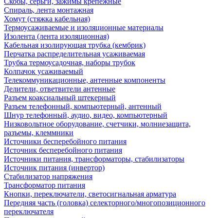
Скобы, серьги, зажимы крепежные
Спираль, лента монтажная
Хомут (стяжка кабельная)
Термоусаживаемые и изоляционные материалы
Изолента (лента изоляционная)
Кабельная изолирующая трубка (кембрик)
Перчатка распределительная усаживаемая
Трубка термоусадочная, наборы трубок
Колпачок усаживаемый
Телекоммуникационные, антенные компоненты
Делители, ответвители антенные
Разъем коаксиальный штекерный
Разъем телефонный, компьютерный, антенный
Шнур телефонный, аудио, видео, компьютерный
Низковольтное оборудование, счетчики, молниезащита,
разъемы, клеммники
Источники бесперебойного питания
Источник бесперебойного питания
Источники питания, трансформаторы, стабилизаторы
Источник питания (инвертор)
Стабилизатор напряжения
Трансформатор питания
Кнопки, переключатели, светосигнальная арматура
Передняя часть (головка) селекторного/многопозиционного
переключателя