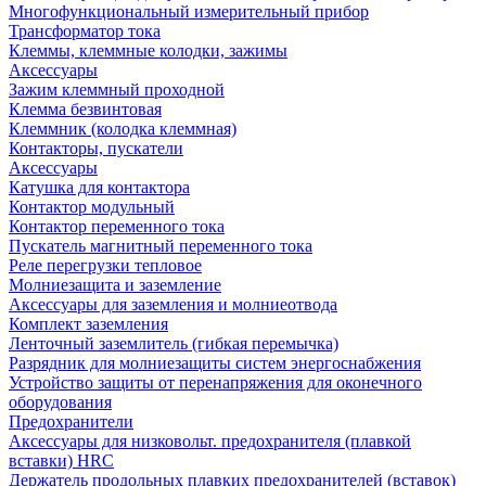
Многофункциональный измерительный прибор
Трансформатор тока
Клеммы, клеммные колодки, зажимы
Аксессуары
Зажим клеммный проходной
Клемма безвинтовая
Клеммник (колодка клеммная)
Контакторы, пускатели
Аксессуары
Катушка для контактора
Контактор модульный
Контактор переменного тока
Пускатель магнитный переменного тока
Реле перегрузки тепловое
Молниезащита и заземление
Аксессуары для заземления и молниеотвода
Комплект заземления
Ленточный заземлитель (гибкая перемычка)
Разрядник для молниезащиты систем энергоснабжения
Устройство защиты от перенапряжения для оконечного
оборудования
Предохранители
Аксессуары для низковольт. предохранителя (плавкой
вставки) HRC
Держатель продольных плавких предохранителей (вставок)