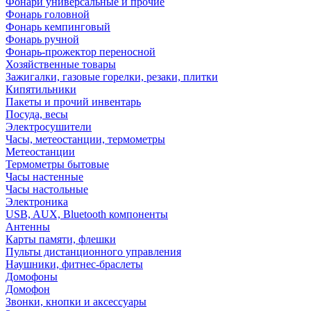
Фонари универсальные и прочие
Фонарь головной
Фонарь кемпинговый
Фонарь ручной
Фонарь-прожектор переносной
Хозяйственные товары
Зажигалки, газовые горелки, резаки, плитки
Кипятильники
Пакеты и прочий инвентарь
Посуда, весы
Электросушители
Часы, метеостанции, термометры
Метеостанции
Термометры бытовые
Часы настенные
Часы настольные
Электроника
USB, AUX, Bluetooth компоненты
Антенны
Карты памяти, флешки
Пульты дистанционного управления
Наушники, фитнес-браслеты
Домофоны
Домофон
Звонки, кнопки и аксессуары