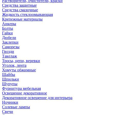
Растворители, очистители, краски
Средства защитные
Средства смазочные
Жидкость стеклоомывающая
Крепежные материалы
Анкеры
Болты
Гайки
Дюбели
Заклепки
Саморезы
Гвозди
Такелаж
Тросы, цепи, веревки
Уголок, лента
Хомуты обжимные
Шайбы
Шпильки
Шурупы
Фурнитура мебельная
Освещение декоративное
Декоративное освещение для интерьера
Ночники
Солевые лампы
Свечи