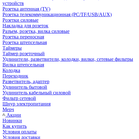
устройств
Розетка антенная (TV)
Розетка телекоммуникационная (PC/TF/USB/AUX)
Розетки силовые
Накладка для розеток
Разъем, розетка, вилка силовые
Розетка переносная
Розетка штепсельная
Таймеры
Таймер розеточный
Удлинители, разветвители, колодки, вилки, сетевые фильтры
Вилка штепсельная
Колодка
Переходник
Разветвитель, адаптер
Удлинитель бытовой
Удлинитель кабельный силовой
Фильтр сетевой
Шнур электропитания
Мерч
Акции
Новинки
Как купить
Условия оплаты
Условия доставки