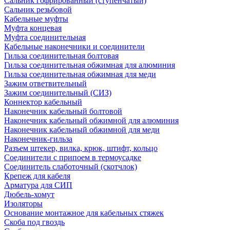
Сальник гофрированный (ступенчатый)
Сальник резьбовой
Кабельные муфты
Муфта концевая
Муфта соединительная
Кабельные наконечники и соединители
Гильза соединительная болтовая
Гильза соединительная обжимная для алюминия
Гильза соединительная обжимная для меди
Зажим ответвительный
Зажим соединительный (СИЗ)
Коннектор кабельный
Наконечник кабельный болтовой
Наконечник кабельный обжимной для алюминия
Наконечник кабельный обжимной для меди
Наконечник-гильза
Разъем штекер, вилка, крюк, штифт, кольцо
Соединители с припоем в термоусадке
Соединитель слаботочный (скотчлок)
Крепеж для кабеля
Арматура для СИП
Дюбель-хомут
Изоляторы
Основание монтажное для кабельных стяжек
Скоба под гвоздь