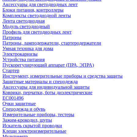
Аксессуары для светодиодных лент
Блоки питания, контроллеры
Комплекты светодиодной ленты
Лента светодиодная
Модуль светодиодный
Профиль для светодиодных лент
Патроны
Патроны, ламподержатели, стартеродержатели
Умная техника для дома
Электрокарнизы
Устройства питания
Пускорегулирующий аппарат (ПРА, ЭПРА)
Стартер
Инструмент, измерительные приборы и средства защиты
Защитные материалы и спецодежда
Аксессуары для индивидуальной защиты
Коврики, перчатки, боты диэлектрические
EC001496
Очки защитные
Спецодежда и обувь
Измерительные приборы, тестеры
Зажим-крокодил, щупы
Искатель скрытой проводки
Клещи электроизмерительные
Мультиметр