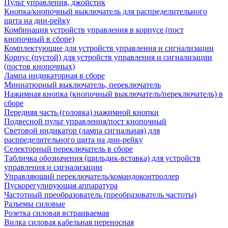
Пульт управления, джойстик
Кнопка/кнопочный выключатель для распределительного
щита на дин-рейку
Комбинация устройств управления в корпусе (пост
кнопочный в сборе)
Комплектующие для устройств управления и сигнализации
Корпус (пустой) для устройств управления и сигнализации
(постов кнопочных)
Лампа индикаторная в сборе
Миниатюрный выключатель, переключатель
Нажимная кнопка (кнопочный выключатель/переключатель) в
сборе
Передняя часть (головка) нажимной кнопки
Подвесной пульт управления/пост кнопочный
Световой индикатор (лампа сигнальная) для
распределительного щита на дин-рейку
Селекторный переключатель в сборе
Табличка обозначения (шильдик-вставка) для устройств
управления и сигнализации
Управляющий переключатель/командоконтроллер
Пускорегулирующая аппаратура
Частотный преобразователь (преобразователь частоты)
Разъемы силовые
Розетка силовая встраиваемая
Вилка силовая кабельная переносная