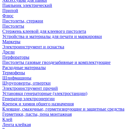
Аксессуары для пайки
Паяльник электрический
Припой
Флюс
Пистолеты, стержни
Пистолеты
Стержень клеевой для клеевого пистолета
Устройства и материалы для печати и маркировки
Маркеры
Электроинструмент и оснастка
Дрели
Перфораторы
Пистолеты газовые гвоздезабивные и комплектующие
Расходные материалы
Термофены
Шлифмашины
Шуруповерты, отвертки
Электроинструмент прочий
Установки генераторные (электростанции)
Генератор электроэнергии
Крепеж и химия общего назначения
Клеящие, смазочные, герметизирующие и защитные средства
Герметики, пасты, пена монтажная
Клей
Лента клейкая