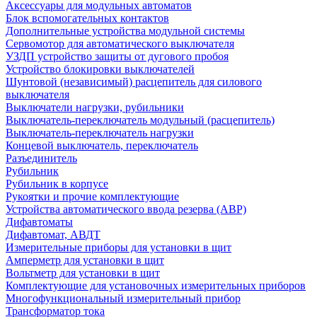
Аксессуары для модульных автоматов
Блок вспомогательных контактов
Дополнительные устройства модульной системы
Сервомотор для автоматического выключателя
УЗДП устройство защиты от дугового пробоя
Устройство блокировки выключателей
Шунтовой (независимый) расцепитель для силового
выключателя
Выключатели нагрузки, рубильники
Выключатель-переключатель модульный (расцепитель)
Выключатель-переключатель нагрузки
Концевой выключатель, переключатель
Разъединитель
Рубильник
Рубильник в корпусе
Рукоятки и прочие комплектующие
Устройства автоматического ввода резерва (АВР)
Дифавтоматы
Дифавтомат, АВДТ
Измерительные приборы для установки в щит
Амперметр для установки в щит
Вольтметр для установки в щит
Комплектующие для установочных измерительных приборов
Многофункциональный измерительный прибор
Трансформатор тока