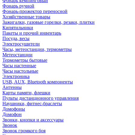
Фонарь кемпинговый
Фонарь ручной
Фонарь-прожектор переносной
Хозяйственные товары
Зажигалки, газовые горелки, резаки, плитки
Кипятильники
Пакеты и прочий инвентарь
Посуда, весы
Электросушители
Часы, метеостанции, термометры
Метеостанции
Термометры бытовые
Часы настенные
Часы настольные
Электроника
USB, AUX, Bluetooth компоненты
Антенны
Карты памяти, флешки
Пульты дистанционного управления
Наушники, фитнес-браслеты
Домофоны
Домофон
Звонки, кнопки и аксессуары
Звонок
Звонок громкого боя