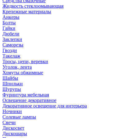
Средства смазочные
Жидкость стеклоомывающая
Крепежные материалы
Анкеры
Болты
Гайки
Дюбели
Заклепки
Саморезы
Гвозди
Такелаж
Тросы, цепи, веревки
Уголок, лента
Хомуты обжимные
Шайбы
Шпильки
Шурупы
Фурнитура мебельная
Освещение декоративное
Декоративное освещение для интерьера
Ночники
Солевые лампы
Свечи
Дискосвет
Дискошары