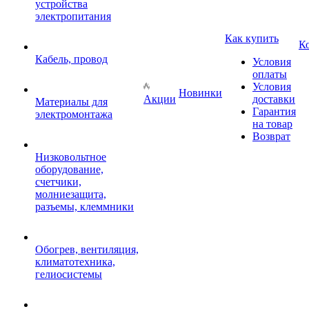
устройства
электропитания
Как купить
К
Кабель, провод
Условия
оплаты
Условия
Новинки
Акции
доставки
Материалы для
Гарантия
электромонтажа
на товар
Возврат
Низковольтное
оборудование,
счетчики,
молниезащита,
разъемы, клеммники
Обогрев, вентиляция,
климатотехника,
гелиосистемы