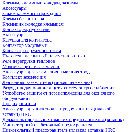
Клеммы, клеммные колодки, зажимы
Аксессуары
Зажим клеммный проходной
Клемма безвинтовая
Клеммник (колодка клеммная)
Контакторы, пускатели
Аксессуары
Катушка для контактора
Контактор модульный
Контактор переменного тока
Пускатель магнитный переменного тока
Реле перегрузки тепловое
Молниезащита и заземление
Аксессуары для заземления и молниеотвода
Комплект заземления
Ленточный заземлитель (гибкая перемычка)
Разрядник для молниезащиты систем энергоснабжения
Устройство защиты от перенапряжения для оконечного
оборудования
Предохранители
Аксессуары для низковольт. предохранителя (плавкой
вставки) HRC
Держатель продольных плавких предохранителей (вставок)
Миниатюрный слаботочный предохранитель
Низковольтный предохранитель (плавкая вставка) HRC