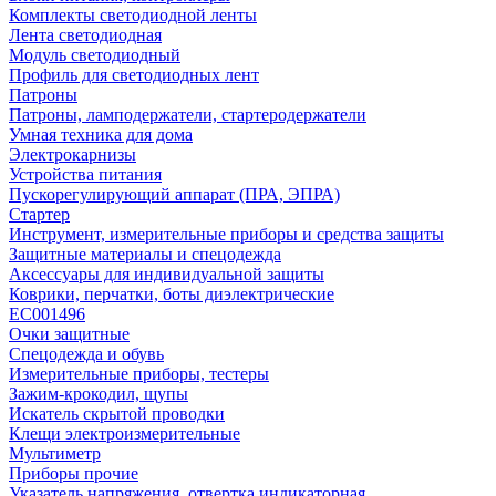
Комплекты светодиодной ленты
Лента светодиодная
Модуль светодиодный
Профиль для светодиодных лент
Патроны
Патроны, ламподержатели, стартеродержатели
Умная техника для дома
Электрокарнизы
Устройства питания
Пускорегулирующий аппарат (ПРА, ЭПРА)
Стартер
Инструмент, измерительные приборы и средства защиты
Защитные материалы и спецодежда
Аксессуары для индивидуальной защиты
Коврики, перчатки, боты диэлектрические
EC001496
Очки защитные
Спецодежда и обувь
Измерительные приборы, тестеры
Зажим-крокодил, щупы
Искатель скрытой проводки
Клещи электроизмерительные
Мультиметр
Приборы прочие
Указатель напряжения, отвертка индикаторная