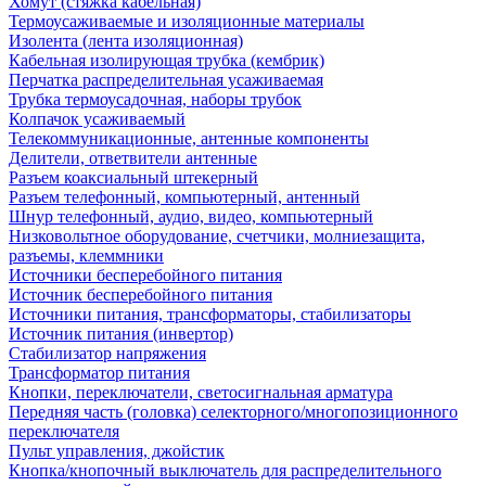
Хомут (стяжка кабельная)
Термоусаживаемые и изоляционные материалы
Изолента (лента изоляционная)
Кабельная изолирующая трубка (кембрик)
Перчатка распределительная усаживаемая
Трубка термоусадочная, наборы трубок
Колпачок усаживаемый
Телекоммуникационные, антенные компоненты
Делители, ответвители антенные
Разъем коаксиальный штекерный
Разъем телефонный, компьютерный, антенный
Шнур телефонный, аудио, видео, компьютерный
Низковольтное оборудование, счетчики, молниезащита,
разъемы, клеммники
Источники бесперебойного питания
Источник бесперебойного питания
Источники питания, трансформаторы, стабилизаторы
Источник питания (инвертор)
Стабилизатор напряжения
Трансформатор питания
Кнопки, переключатели, светосигнальная арматура
Передняя часть (головка) селекторного/многопозиционного
переключателя
Пульт управления, джойстик
Кнопка/кнопочный выключатель для распределительного