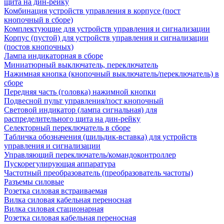
щита на дин-рейку
Комбинация устройств управления в корпусе (пост
кнопочный в сборе)
Комплектующие для устройств управления и сигнализации
Корпус (пустой) для устройств управления и сигнализации
(постов кнопочных)
Лампа индикаторная в сборе
Миниатюрный выключатель, переключатель
Нажимная кнопка (кнопочный выключатель/переключатель) в
сборе
Передняя часть (головка) нажимной кнопки
Подвесной пульт управления/пост кнопочный
Световой индикатор (лампа сигнальная) для
распределительного щита на дин-рейку
Селекторный переключатель в сборе
Табличка обозначения (шильдик-вставка) для устройств
управления и сигнализации
Управляющий переключатель/командоконтроллер
Пускорегулирующая аппаратура
Частотный преобразователь (преобразователь частоты)
Разъемы силовые
Розетка силовая встраиваемая
Вилка силовая кабельная переносная
Вилка силовая стационарная
Розетка силовая кабельная переносная