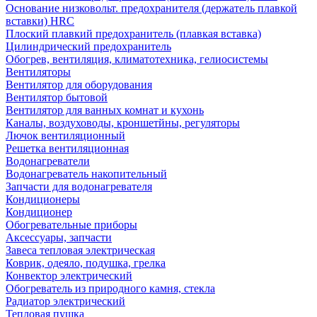
Основание низковольт. предохранителя (держатель плавкой
вставки) HRC
Плоский плавкий предохранитель (плавкая вставка)
Цилиндрический предохранитель
Обогрев, вентиляция, климатотехника, гелиосистемы
Вентиляторы
Вентилятор для оборудования
Вентилятор бытовой
Вентилятор для ванных комнат и кухонь
Каналы, воздуховоды, кроншетйны, регуляторы
Лючок вентиляционный
Решетка вентиляционная
Водонагреватели
Водонагреватель накопительный
Запчасти для водонагревателя
Кондиционеры
Кондиционер
Обогревательные приборы
Аксессуары, запчасти
Завеса тепловая электрическая
Коврик, одеяло, подушка, грелка
Конвектор электрический
Обогреватель из природного камня, стекла
Радиатор электрический
Тепловая пушка