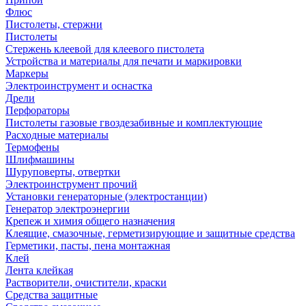
Флюс
Пистолеты, стержни
Пистолеты
Стержень клеевой для клеевого пистолета
Устройства и материалы для печати и маркировки
Маркеры
Электроинструмент и оснастка
Дрели
Перфораторы
Пистолеты газовые гвоздезабивные и комплектующие
Расходные материалы
Термофены
Шлифмашины
Шуруповерты, отвертки
Электроинструмент прочий
Установки генераторные (электростанции)
Генератор электроэнергии
Крепеж и химия общего назначения
Клеящие, смазочные, герметизирующие и защитные средства
Герметики, пасты, пена монтажная
Клей
Лента клейкая
Растворители, очистители, краски
Средства защитные