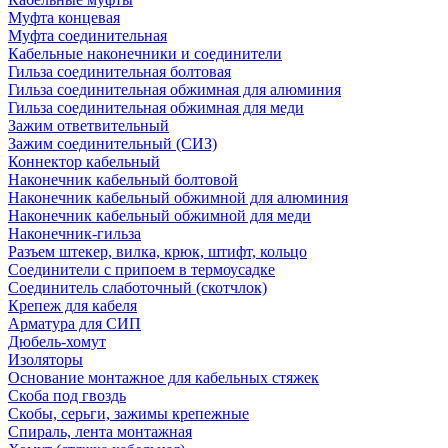
Муфта концевая
Муфта соединительная
Кабельные наконечники и соединители
Гильза соединительная болтовая
Гильза соединительная обжимная для алюминия
Гильза соединительная обжимная для меди
Зажим ответвительный
Зажим соединительный (СИЗ)
Коннектор кабельный
Наконечник кабельный болтовой
Наконечник кабельный обжимной для алюминия
Наконечник кабельный обжимной для меди
Наконечник-гильза
Разъем штекер, вилка, крюк, штифт, кольцо
Соединители с припоем в термоусадке
Соединитель слаботочный (скотчлок)
Крепеж для кабеля
Арматура для СИП
Дюбель-хомут
Изоляторы
Основание монтажное для кабельных стяжек
Скоба под гвоздь
Скобы, серьги, зажимы крепежные
Спираль, лента монтажная