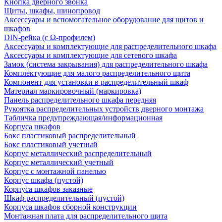
Кнопка дверного звонка
Щиты, шкафы, шинопровод
Аксессуары и вспомогательное оборудование для щитов и
шкафов
DIN-рейка (с Ω-профилем)
Аксессуары и комплектующие для распределительного шкафа
Аксессуары и комплектующие для сетевого шкафа
Замок (система закрывания) для распределительного шкафа
Комплектующие для малого распределительного щита
Компонент для установки в распределительный шкаф
Материал маркировочный (маркировка)
Панель распределительного шкафа передняя
Рукоятка распределительных устройств дверного монтажа
Табличка предупреждающая/информационная
Корпуса шкафов
Бокс пластиковый распределительный
Бокс пластиковый учетный
Корпус металлический распределительный
Корпус металлический учетный
Корпус с монтажной панелью
Корпус шкафа (пустой)
Корпуса шкафов заказные
Шкаф распределительный (пустой)
Корпуса шкафов сборной конструкции
Монтажная плата для распределительного щита