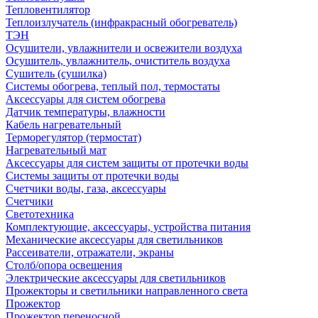
Тепловентилятор
Теплоизлучатель (инфракрасный обогреватель)
ТЭН
Осушители, увлажнители и освежители воздуха
Осушитель, увлажнитель, очиститель воздуха
Сушитель (сушилка)
Системы обогрева, теплый пол, термостаты
Аксессуары для систем обогрева
Датчик температуры, влажности
Кабель нагревательный
Терморегулятор (термостат)
Нагревательный мат
Аксессуары для систем защиты от протечки воды
Системы защиты от протечки воды
Счетчики воды, газа, аксессуары
Счетчики
Светотехника
Комплектующие, аксессуары, устройства питания
Механические аксессуары для светильников
Рассеиватели, отражатели, экраны
Столб/опора освещения
Электрические аксессуары для светильников
Прожекторы и светильники направленного света
Прожектор
Прожектор переносной