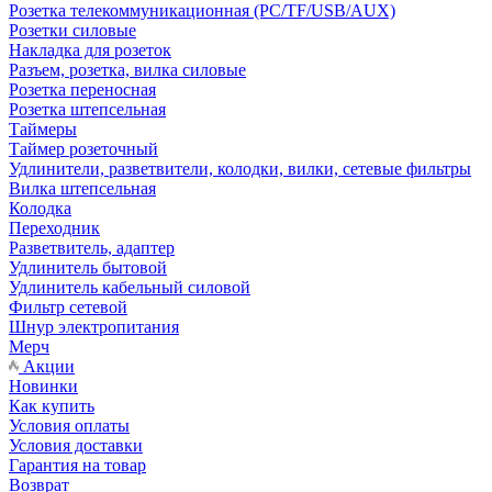
Розетка телекоммуникационная (PC/TF/USB/AUX)
Розетки силовые
Накладка для розеток
Разъем, розетка, вилка силовые
Розетка переносная
Розетка штепсельная
Таймеры
Таймер розеточный
Удлинители, разветвители, колодки, вилки, сетевые фильтры
Вилка штепсельная
Колодка
Переходник
Разветвитель, адаптер
Удлинитель бытовой
Удлинитель кабельный силовой
Фильтр сетевой
Шнур электропитания
Мерч
Акции
Новинки
Как купить
Условия оплаты
Условия доставки
Гарантия на товар
Возврат