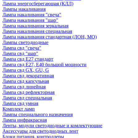
Лампа энергосберегающая (КЛЛ)
Лампы накаливания
Лампа накаливания "свеча"
Лампа накаливания "шар"
Лампа накаливания зеркальная
Лампа накаливания специальная
Лампа накаливания стандартная (ЛОН, МО)
Лампы светодиодные
Лампа свд "свеча"
Лампа свд "шар"
Лампа свд E27 стандарт
Лампа свд E27, Е40 большой мощности
Лампа свд GX, GU, G
Лампа свд декоративная
Лампа свд капсульная
Лампа свд линейная
Лампа свд рефлекторная
Лампа свд специальная
Лампа свд умная
Комплект ламп
Лампы специального назначения
Лампа инфракрасная
Ленты, модули светодиодные и комлектующие
Аксессуары для светодиодных лент
Блоки питания, контроллеры