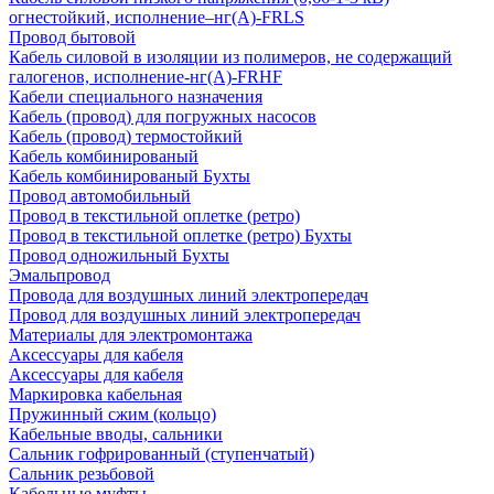
огнестойкий, исполнение–нг(А)-FRLS
Провод бытовой
Кабель силовой в изоляции из полимеров, не содержащий
галогенов, исполнение-нг(А)-FRHF
Кабели специального назначения
Кабель (провод) для погружных насосов
Кабель (провод) термостойкий
Кабель комбинированый
Кабель комбинированый Бухты
Провод автомобильный
Провод в текстильной оплетке (ретро)
Провод в текстильной оплетке (ретро) Бухты
Провод одножильный Бухты
Эмальпровод
Провода для воздушных линий электропередач
Провод для воздушных линий электропередач
Материалы для электромонтажа
Аксессуары для кабеля
Аксессуары для кабеля
Маркировка кабельная
Пружинный сжим (кольцо)
Кабельные вводы, сальники
Сальник гофрированный (ступенчатый)
Сальник резьбовой
Кабельные муфты