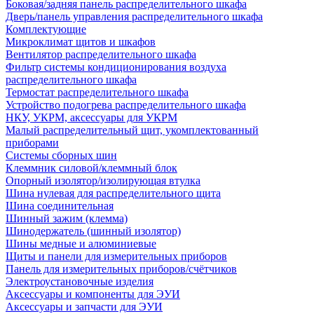
Боковая/задняя панель распределительного шкафа
Дверь/панель управления распределительного шкафа
Комплектующие
Микроклимат щитов и шкафов
Вентилятор распределительного шкафа
Фильтр системы кондиционирования воздуха
распределительного шкафа
Термостат распределительного шкафа
Устройство подогрева распределительного шкафа
НКУ, УКРМ, аксессуары для УКРМ
Малый распределительный щит, укомплектованный
приборами
Системы сборных шин
Клеммник силовой/клеммный блок
Опорный изолятор/изолирующая втулка
Шина нулевая для распределительного щита
Шина соединительная
Шинный зажим (клемма)
Шинодержатель (шинный изолятор)
Шины медные и алюминиевые
Щиты и панели для измерительных приборов
Панель для измерительных приборов/счётчиков
Электроустановочные изделия
Аксессуары и компоненты для ЭУИ
Аксессуары и запчасти для ЭУИ