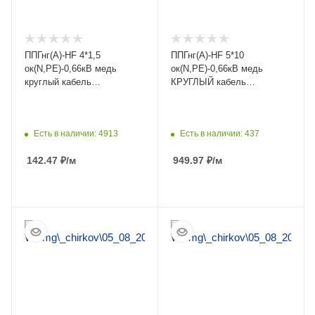
ППГнг(А)-HF 4*1,5
ППГнг(А)-HF 5*10
ок(N,PE)-0,66кВ медь
ок(N,PE)-0,66кВ медь
круглый кабель
КРУГЛЫЙ кабель
безгалогенная композиция
Ярославский кабель
Есть в наличии: 4913
Есть в наличии: 437
142.47
₽
/м
949.97
₽
/м
ПОДРОБНЕЕ
ПОДРОБНЕЕ