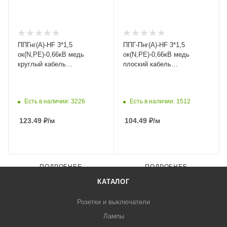
ППГнг(А)-HF 3*1,5
ППГ-Пнг(А)-HF 3*1,5
ок(N,PE)-0,66кВ медь
ок(N,PE)-0,66кВ медь
круглый кабель
плоский кабель
Ярославский кабель
Ярославский кабель
Есть в наличии: 3226
Есть в наличии: 1512
123.49
₽
/м
104.49
₽
/м
ПОДРОБНЕЕ
ПОДРОБНЕЕ
КАТАЛОГ
Розетки и выключатели
Лампы