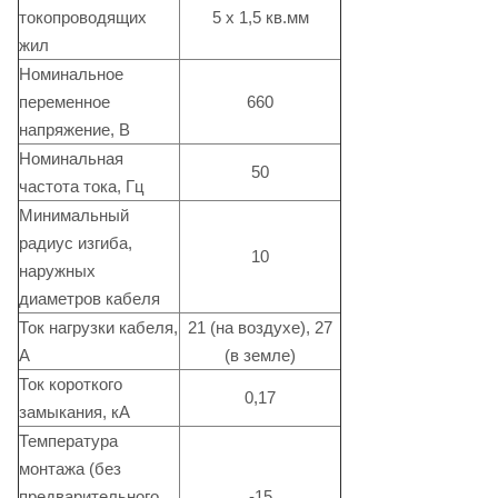
токопроводящих
5 х 1,5 кв.мм
жил
Номинальное
переменное
660
напряжение, В
Номинальная
50
частота тока, Гц
Минимальный
радиус изгиба,
10
наружных
диаметров кабеля
Ток нагрузки кабеля,
21 (на воздухе), 27
А
(в земле)
Ток короткого
0,17
замыкания, кА
Температура
монтажа (без
предварительного
-15