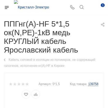
0
ППГнг(А)-HF 5*1,5
ок(N,PE)-1кВ медь
КРУГЛЫЙ кабель
Ярославский кабель
Кабель силовой в изоляции из полимеров, не содержащий
галогенов, исполнение-нг(А)-HF в Кирове
Артикул:
5*1,5
Код товара:
139758