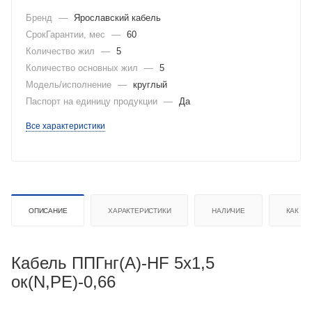
Бренд
—
Ярославский кабель
СрокГарантии, мес
—
60
Количество жил
—
5
Количество основных жил
—
5
Модель/исполнение
—
круглый
Паспорт на единицу продукции
—
Да
Все характеристики
ОПИСАНИЕ
ХАРАКТЕРИСТИКИ
НАЛИЧИЕ
КАК КУ
Кабель ППГнг(А)-HF 5х1,5
ок(N,PE)-0,66