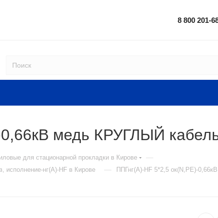
8 800 201-6
)-0,66кВ медь КРУГЛЫЙ кабел
—
иловые для стационарной прокладки в Кирове
—
, исполнение-нг(А)-HF в Кирове
ППГнг(А)-HF 5*2,5 ок(N,PE)-0,66