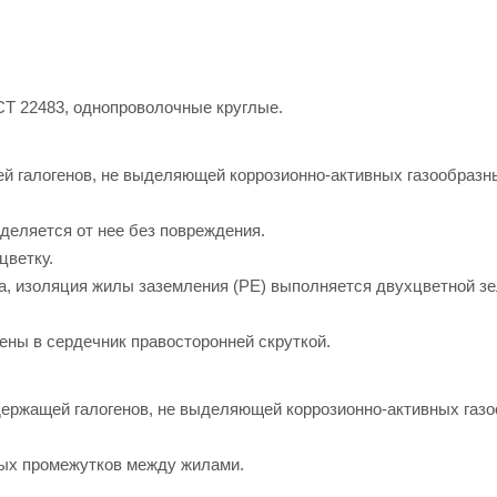
СТ 22483, однопроволочные круглые.
й галогенов, не выделяющей коррозионно-активных газообразн
деляется от нее без повреждения.
цветку.
а, изоляция жилы заземления (PE) выполняется двухцветной зе
чены в сердечник правосторонней скруткой.
держащей галогенов, не выделяющей коррозионно-активных газ
ых промежутков между жилами.