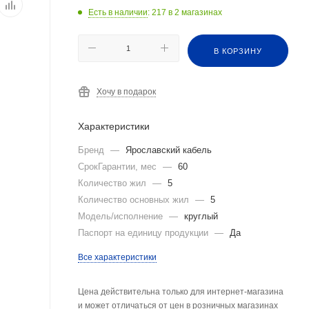
Есть в наличии
: 217
в 2 магазинах
В КОРЗИНУ
Хочу в подарок
Характеристики
Бренд
—
Ярославский кабель
СрокГарантии, мес
—
60
Количество жил
—
5
Количество основных жил
—
5
Модель/исполнение
—
круглый
Паспорт на единицу продукции
—
Да
Все характеристики
Цена действительна только для интернет-магазина
и может отличаться от цен в розничных магазинах