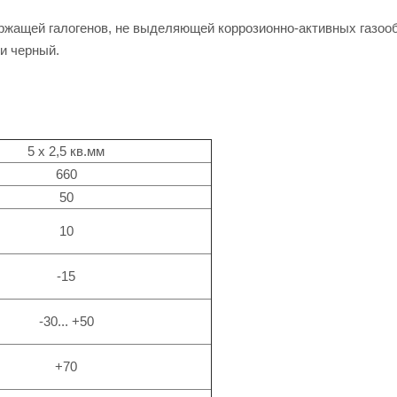
ержащей галогенов, не выделяющей коррозионно-активных газоо
ки черный.
5 х 2,5 кв.мм
660
50
10
-15
-30... +50
+70