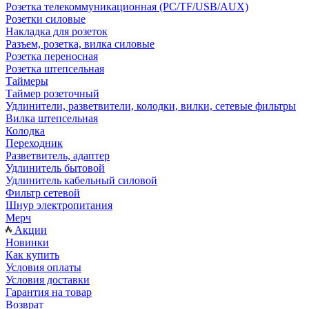
Розетка телекоммуникационная (PC/TF/USB/AUX)
Розетки силовые
Накладка для розеток
Разъем, розетка, вилка силовые
Розетка переносная
Розетка штепсельная
Таймеры
Таймер розеточный
Удлинители, разветвители, колодки, вилки, сетевые фильтры
Вилка штепсельная
Колодка
Переходник
Разветвитель, адаптер
Удлинитель бытовой
Удлинитель кабельный силовой
Фильтр сетевой
Шнур электропитания
Мерч
Акции
Новинки
Как купить
Условия оплаты
Условия доставки
Гарантия на товар
Возврат