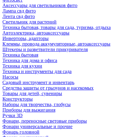
Аксессуары для светильников фито
Лампа свд фито
Лента свд фито
Светильник для растений
Техника бытовая, товары для сада, туризма, отдыха
Автоэлектрика, автоаксессуары
Инверторы, адапторы
Клеммы, провода аккумуляторные, автоаксессуары
Штекеры и разветвители прикуривателя
Техника бытовая
Техника для дома и офиса
Техника для кухни
Техника и инструменты для сада
Насосы
Садовый инструмент и инвентарь
Средства защиты от грызунов и насекомых
Товары для детей, сувениры
Конструкторы
Наборы для творчества, глобусы
Приборы для выжигания
Ручки 3D
Фонари, переносные световые приборы
Фонари универсальные и прочие
Фонарь головной