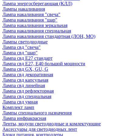
Лампа энергосберегающая (КЛЛ)
Лампы накаливания
Лампа накаливания "свеча"
Лампа накаливания "шар"
Лампа накаливания зеркальная
Лампа накаливания специальная
Лампа накаливания стандартная (ЛОН, МО)
Лампы светодиодные
Лампа свд "свеча"
Лампа свд "шар"
Лампа свд E27 стандарт
Лампа свд E27, Е40 большой мощности
Лампа свд GX, GU, G
Лампа свд декоративная
Лампа свд капсульная
Лампа свд линейная
Лампа свд рефлекторная
Лампа свд специальная
Лампа свд умная
Комплект ламп
Лампы специального назначения
Лампа инфракрасная
Ленты, модули светодиодные и комлектующие
Аксессуары для светодиодных лент
Блоки питания, контроллеры