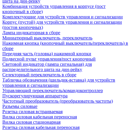
щита на дин-рейку
Комбинация устройств управления в корпусе (пост
кнопочный в сборе)
Комплектующие для устройств управления и сигнализации
Корпус (пустой) для устройств управления и сигнализации
(постов кнопочных)
Лампа индикаторная в сборе
Миниатюрный выключатель, переключатель
Нажимная кнопка (кнопочный выключатель/переключатель) в
сборе
Передняя часть (головка) нажимной кнопки
Подвесной пульт управления/пост кнопочный
Световой индикатор (лампа сигнальная) для
распределительного щита на дин-рейку
Селекторный переключатель в сборе
Табличка обозначения (шильдик-вставка) для устройств
управления и сигнализации
Управляющий переключатель/командоконтроллер
Пускорегулирующая аппаратура
Частотный преобразователь (преобразователь частоты)
Разъемы силовые
Розетка силовая встраиваемая
Вилка силовая кабельная переносная
Вилка силовая стационарная
Розетка силовая кабельная переносная