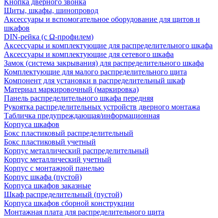
Кнопка дверного звонка
Щиты, шкафы, шинопровод
Аксессуары и вспомогательное оборудование для щитов и
шкафов
DIN-рейка (с Ω-профилем)
Аксессуары и комплектующие для распределительного шкафа
Аксессуары и комплектующие для сетевого шкафа
Замок (система закрывания) для распределительного шкафа
Комплектующие для малого распределительного щита
Компонент для установки в распределительный шкаф
Материал маркировочный (маркировка)
Панель распределительного шкафа передняя
Рукоятка распределительных устройств дверного монтажа
Табличка предупреждающая/информационная
Корпуса шкафов
Бокс пластиковый распределительный
Бокс пластиковый учетный
Корпус металлический распределительный
Корпус металлический учетный
Корпус с монтажной панелью
Корпус шкафа (пустой)
Корпуса шкафов заказные
Шкаф распределительный (пустой)
Корпуса шкафов сборной конструкции
Монтажная плата для распределительного щита