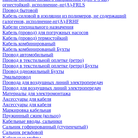
огнестойкий, исполнение–нг(А)-FRLS
Провод бытовой
Кабель силовой в изоляции из полимеров, не содержащий
галогенов, исполнение-нг(А)-FRHF
Кабели специального назначения
Кабель (провод) для погружных насосов
Кабель (провод) термостойкий
Кабель комбинированый
Кабель комбинированый Бухты
Провод автомобильный
Провод в текстильной оплетке (ретро)
Провод в текстильной оплетке (ретро) Бухты
Провод одножильный Бухты
Эмальпровод
Провода для воздушных линий электропередач
Провод для воздушных линий электропередач
Материалы для электромонтажа
Аксессуары для кабеля
Аксессуары для кабеля
Маркировка кабельная
Пружинный сжим (кольцо)
Кабельные вводы, сальники
Сальник гофрированный (ступенчатый)
Сальник резьбовой
Кабельные муфты