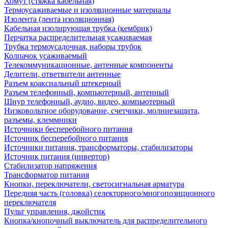
Хомут (стяжка кабельная)
Термоусаживаемые и изоляционные материалы
Изолента (лента изоляционная)
Кабельная изолирующая трубка (кембрик)
Перчатка распределительная усаживаемая
Трубка термоусадочная, наборы трубок
Колпачок усаживаемый
Телекоммуникационные, антенные компоненты
Делители, ответвители антенные
Разъем коаксиальный штекерный
Разъем телефонный, компьютерный, антенный
Шнур телефонный, аудио, видео, компьютерный
Низковольтное оборудование, счетчики, молниезащита,
разъемы, клеммники
Источники бесперебойного питания
Источник бесперебойного питания
Источники питания, трансформаторы, стабилизаторы
Источник питания (инвертор)
Стабилизатор напряжения
Трансформатор питания
Кнопки, переключатели, светосигнальная арматура
Передняя часть (головка) селекторного/многопозиционного
переключателя
Пульт управления, джойстик
Кнопка/кнопочный выключатель для распределительного