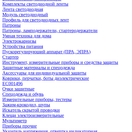
Комплекты светодиодной ленты
Лента светодиодная
Модуль светодиодный
Профиль для светодиодных лент
Патроны
Патроны, ламподержатели, стартеродержатели
Умная техника для дома
Электрокарнизы
Устройства питания
Пускорегулирующий аппарат (ПРА, ЭПРА)
Стартер
Инструмент, измерительные приборы и средства защиты
Защитные материалы и спецодежда
Аксессуары для индивидуальной защиты
Коврики, перчатки, боты диэлектрические
EC001496
Очки защитные
Спецодежда и обувь
Измерительные приборы, тестеры
Зажим-крокодил, щупы
Искатель скрытой проводки
Клещи электроизмерительные
Мультиметр
Приборы прочие
Указатель напряжения, отвертка индикаторная