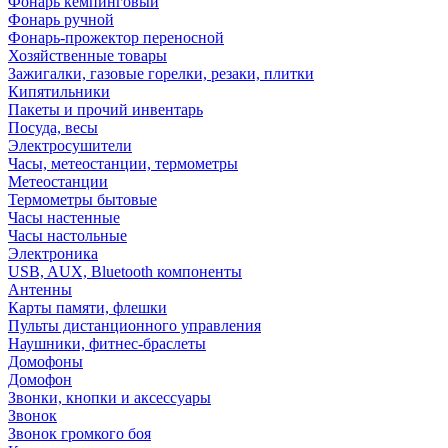
Фонарь кемпинговый
Фонарь ручной
Фонарь-прожектор переносной
Хозяйственные товары
Зажигалки, газовые горелки, резаки, плитки
Кипятильники
Пакеты и прочий инвентарь
Посуда, весы
Электросушители
Часы, метеостанции, термометры
Метеостанции
Термометры бытовые
Часы настенные
Часы настольные
Электроника
USB, AUX, Bluetooth компоненты
Антенны
Карты памяти, флешки
Пульты дистанционного управления
Наушники, фитнес-браслеты
Домофоны
Домофон
Звонки, кнопки и аксессуары
Звонок
Звонок громкого боя