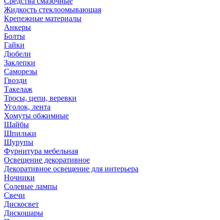
Средства смазочные
Жидкость стеклоомывающая
Крепежные материалы
Анкеры
Болты
Гайки
Дюбели
Заклепки
Саморезы
Гвозди
Такелаж
Тросы, цепи, веревки
Уголок, лента
Хомуты обжимные
Шайбы
Шпильки
Шурупы
Фурнитура мебельная
Освещение декоративное
Декоративное освещение для интерьера
Ночники
Солевые лампы
Свечи
Дискосвет
Дискошары