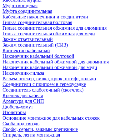
Муфта концевая
Муфта соединительная
Кабельные наконечники и соединители
Гильза соединительная болтовая
Гильза соединительная обжимная для алюминия
Гильза соединительная обжимная для меди
Зажим ответвительный
Зажим соединительный (СИЗ)
Коннектор кабельный
Наконечник кабельный болтовой
Наконечник кабельный обжимной для алюминия
Наконечник кабельный обжимной для меди
Наконечник-гильза
Разъем штекер, вилка, крюк, штифт, кольцо
Соединители с припоем в термоусадке
Соединитель слаботочный (скотчлок)
Крепеж для кабеля
Арматура для СИП
Дюбель-хомут
Изоляторы
Основание монтажное для кабельных стяжек
Скоба под гвоздь
Скобы, серьги, зажимы крепежные
Спираль, лента монтажная