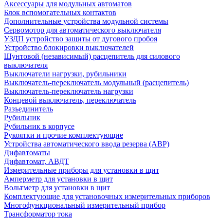
Аксессуары для модульных автоматов
Блок вспомогательных контактов
Дополнительные устройства модульной системы
Сервомотор для автоматического выключателя
УЗДП устройство защиты от дугового пробоя
Устройство блокировки выключателей
Шунтовой (независимый) расцепитель для силового
выключателя
Выключатели нагрузки, рубильники
Выключатель-переключатель модульный (расцепитель)
Выключатель-переключатель нагрузки
Концевой выключатель, переключатель
Разъединитель
Рубильник
Рубильник в корпусе
Рукоятки и прочие комплектующие
Устройства автоматического ввода резерва (АВР)
Дифавтоматы
Дифавтомат, АВДТ
Измерительные приборы для установки в щит
Амперметр для установки в щит
Вольтметр для установки в щит
Комплектующие для установочных измерительных приборов
Многофункциональный измерительный прибор
Трансформатор тока