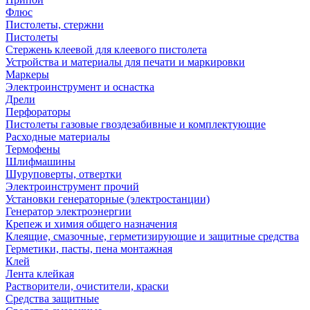
Флюс
Пистолеты, стержни
Пистолеты
Стержень клеевой для клеевого пистолета
Устройства и материалы для печати и маркировки
Маркеры
Электроинструмент и оснастка
Дрели
Перфораторы
Пистолеты газовые гвоздезабивные и комплектующие
Расходные материалы
Термофены
Шлифмашины
Шуруповерты, отвертки
Электроинструмент прочий
Установки генераторные (электростанции)
Генератор электроэнергии
Крепеж и химия общего назначения
Клеящие, смазочные, герметизирующие и защитные средства
Герметики, пасты, пена монтажная
Клей
Лента клейкая
Растворители, очистители, краски
Средства защитные