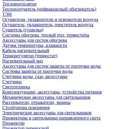
Тепловентилятор
Теплоизлучатель (инфракрасный обогреватель)
ТЭН
Осушители, увлажнители и освежители воздуха
Осушитель, увлажнитель, очиститель воздуха
Сушитель (сушилка)
Системы обогрева, теплый пол, термостаты
Аксессуары для систем обогрева
Датчик температуры, влажности
Кабель нагревательный
Терморегулятор (термостат)
Нагревательный мат
Аксессуары для систем защиты от протечки воды
Системы защиты от протечки воды
Счетчики воды, газа, аксессуары
Счетчики
Светотехника
Комплектующие, аксессуары, устройства питания
Механические аксессуары для светильников
Рассеиватели, отражатели, экраны
Столб/опора освещения
Электрические аксессуары для светильников
Прожекторы и светильники направленного света
Прожектор
Прожектор переносной