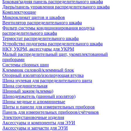
Боковая/задняя панель распределительного шкафа
Дверь/панель управления распределительного шкафа
Комплектующие
Микроклимат щитов и шкафов
Вентилятор распределительного шкафа
Фильтр системы кондиционирования воздуха
распределительного шкафа
Термостат распределительного шкафа
Устройство подогрева распределительного шкафа
НКУ, УКРМ, аксессуары для УКРМ
Малый распределительный щит, укомплектованный
приборами
Системы сборных шин
Клеммник силовой/клеммный блок
Опорный изолятор/изолирующая втулка
Шина нулевая для распределительного щита
Шина соединительная
Шинный зажим (клемма)
Шинодержатель (шинный изолятор)
Шины медные и алюминиевые
Щиты и панели для измерительных приборов
Панель для измерительных приборов/счётчиков
Электроустановочные изделия
Аксессуары и компоненты для ЭУИ
Аксессуары и запчасти для ЭУИ