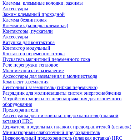
Клеммы, клеммные колодки, зажимы
Аксессуары
Зажим клеммный проходной
Клемма безвинтовая
Клеммник (колодка клеммная)
Контакторы, пускатели
Аксессуары
Катушка для контактора
Контактор модульный
Контактор переменного тока
Пускатель магнитный переменного тока
Реле перегрузки тепловое
Молниезащита и заземление
Аксессуары для заземления и молниеотвода
Комплект заземления
Ленточный заземлитель (гибкая перемычка)
Разрядник для молниезащиты систем энергоснабжения
Устройство защиты от перенапряжения для оконечного
оборудования
Предохранители
Аксессуары для низковольт. предохранителя (плавкой
вставки) HRC
Держатель продольных плавких предохранителей (вставок)
Миниатюрный слаботочный предохранитель
Низковольтный предохранитель (плавкая вставка) HRC