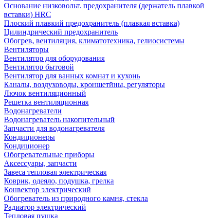
Основание низковольт. предохранителя (держатель плавкой
вставки) HRC
Плоский плавкий предохранитель (плавкая вставка)
Цилиндрический предохранитель
Обогрев, вентиляция, климатотехника, гелиосистемы
Вентиляторы
Вентилятор для оборудования
Вентилятор бытовой
Вентилятор для ванных комнат и кухонь
Каналы, воздуховоды, кроншетйны, регуляторы
Лючок вентиляционный
Решетка вентиляционная
Водонагреватели
Водонагреватель накопительный
Запчасти для водонагревателя
Кондиционеры
Кондиционер
Обогревательные приборы
Аксессуары, запчасти
Завеса тепловая электрическая
Коврик, одеяло, подушка, грелка
Конвектор электрический
Обогреватель из природного камня, стекла
Радиатор электрический
Тепловая пушка