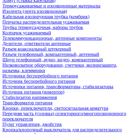
Хомут (стяжка кабельная)
Термоусаживаемые и изоляционные материалы
Изолента (лента изоляционная)
Кабельная изолирующая трубка (кембрик)
Перчатка распределительная усаживаемая
Трубка термоусадочная, наборы трубок
Колпачок усаживаемый
Телекоммуникационные, антенные компоненты
Делители, ответвители антенные
Разъем коаксиальный штекерный
Разъем телефонный, компьютерный, антенный
Шнур телефонный, аудио, видео, компьютерный
Низковольтное оборудование, счетчики, молниезащита,
разъемы, клеммники
Источники бесперебойного питания
Источник бесперебойного питания
Источники питания, трансформаторы, стабилизаторы
Источник питания (инвертор)
Стабилизатор напряжения
Трансформатор питания
Кнопки, переключатели, светосигнальная арматура
Передняя часть (головка) селекторного/многопозиционного
переключателя
Пульт управления, джойстик
Кнопка/кнопочный выключатель для распределительного