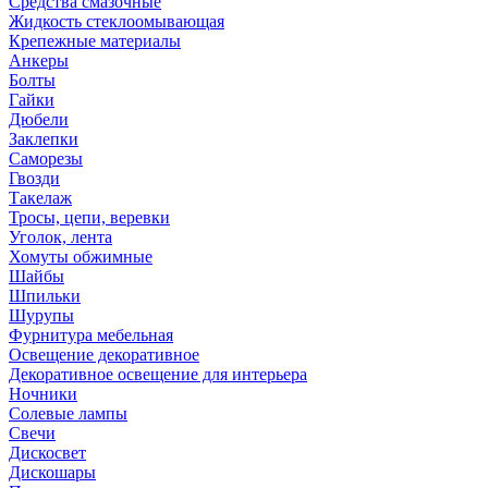
Средства смазочные
Жидкость стеклоомывающая
Крепежные материалы
Анкеры
Болты
Гайки
Дюбели
Заклепки
Саморезы
Гвозди
Такелаж
Тросы, цепи, веревки
Уголок, лента
Хомуты обжимные
Шайбы
Шпильки
Шурупы
Фурнитура мебельная
Освещение декоративное
Декоративное освещение для интерьера
Ночники
Солевые лампы
Свечи
Дискосвет
Дискошары