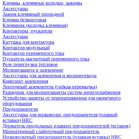
Клеммы, клеммные колодки, зажимы
Аксессуары
Зажим клеммный проходной
Клемма безвинтовая
Клеммник (колодка клеммная)
Контакторы, пускатели
Аксессуары
Катушка для контактора
Контактор модульный
Контактор переменного тока
Пускатель магнитный переменного тока
Реле перегрузки тепловое
Молниезащита и заземление
Аксессуары для заземления и молниеотвода
Комплект заземления
Ленточный заземлитель (гибкая перемычка)
Разрядник для молниезащиты систем энергоснабжения
Устройство защиты от перенапряжения для оконечного
оборудования
Предохранители
Аксессуары для низковольт. предохранителя (плавкой
вставки) HRC
Держатель продольных плавких предохранителей (вставок)
Миниатюрный слаботочный предохранитель
Низковольтный предохранитель (плавкая вставка) HRC