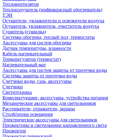
Тепловентилятор
Теплоизлучатель (инфракрасный обогреватель)
ТЭН
Осушители, увлажнители и освежители воздуха
Осушитель, увлажнитель, очиститель воздуха
Сушитель (сушилка)
Системы обогрева, теплый пол, термостаты
Аксессуары для систем обогрева
Датчик температуры, влажности
Кабель нагревательный
Терморегулятор (термостат)
Нагревательный мат
Аксессуары для систем защиты от протечки воды
Системы защиты от протечки воды
Счетчики воды, газа, аксессуары
Счетчики
Светотехника
Комплектующие, аксессуары, устройства питания
Механические аксессуары для светильников
Рассеиватели, отражатели, экраны
Столб/опора освещения
Электрические аксессуары для светильников
Прожекторы и светильники направленного света
Прожектор
Прожектор переносной