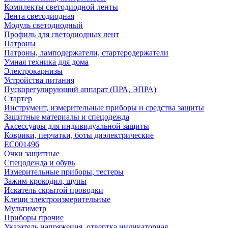
Комплекты светодиодной ленты
Лента светодиодная
Модуль светодиодный
Профиль для светодиодных лент
Патроны
Патроны, ламподержатели, стартеродержатели
Умная техника для дома
Электрокарнизы
Устройства питания
Пускорегулирующий аппарат (ПРА, ЭПРА)
Стартер
Инструмент, измерительные приборы и средства защиты
Защитные материалы и спецодежда
Аксессуары для индивидуальной защиты
Коврики, перчатки, боты диэлектрические
EC001496
Очки защитные
Спецодежда и обувь
Измерительные приборы, тестеры
Зажим-крокодил, щупы
Искатель скрытой проводки
Клещи электроизмерительные
Мультиметр
Приборы прочие
Указатель напряжения, отвертка индикаторная