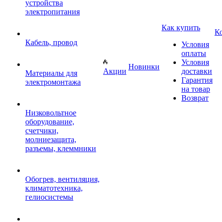
устройства
электропитания
Как купить
К
Кабель, провод
Условия
оплаты
Условия
Новинки
Акции
доставки
Материалы для
Гарантия
электромонтажа
на товар
Возврат
Низковольтное
оборудование,
счетчики,
молниезащита,
разъемы, клеммники
Обогрев, вентиляция,
климатотехника,
гелиосистемы