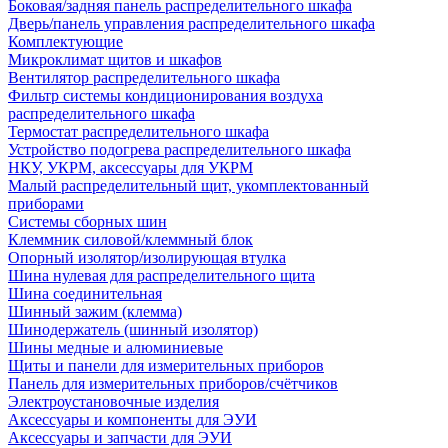
Боковая/задняя панель распределительного шкафа
Дверь/панель управления распределительного шкафа
Комплектующие
Микроклимат щитов и шкафов
Вентилятор распределительного шкафа
Фильтр системы кондиционирования воздуха
распределительного шкафа
Термостат распределительного шкафа
Устройство подогрева распределительного шкафа
НКУ, УКРМ, аксессуары для УКРМ
Малый распределительный щит, укомплектованный
приборами
Системы сборных шин
Клеммник силовой/клеммный блок
Опорный изолятор/изолирующая втулка
Шина нулевая для распределительного щита
Шина соединительная
Шинный зажим (клемма)
Шинодержатель (шинный изолятор)
Шины медные и алюминиевые
Щиты и панели для измерительных приборов
Панель для измерительных приборов/счётчиков
Электроустановочные изделия
Аксессуары и компоненты для ЭУИ
Аксессуары и запчасти для ЭУИ