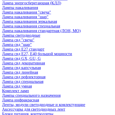
Лампа энергосберегающая (КЛЛ)
Лампы накаливания
Лампа накаливания "свеча"
Лампа накаливания "шар"
Лампа накаливания зеркальная
Лампа накаливания специальная
Лампа накаливания стандартная (ЛОН, МО)
Лампы светодиодные
Лампа свд "свеча"
Лампа свд "шар"
Лампа свд E27 стандарт
Лампа свд E27, Е40 большой мощности
Лампа свд GX, GU, G
Лампа свд декоративная
Лампа свд капсульная
Лампа свд линейная
Лампа свд рефлекторная
Лампа свд специальная
Лампа свд умная
Комплект ламп
Лампы специального назначения
Лампа инфракрасная
Ленты, модули светодиодные и комлектующие
Аксессуары для светодиодных лент
Блоки питания, контроллеры