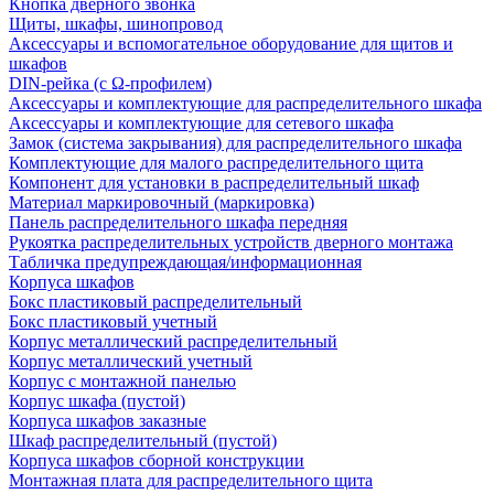
Кнопка дверного звонка
Щиты, шкафы, шинопровод
Аксессуары и вспомогательное оборудование для щитов и
шкафов
DIN-рейка (с Ω-профилем)
Аксессуары и комплектующие для распределительного шкафа
Аксессуары и комплектующие для сетевого шкафа
Замок (система закрывания) для распределительного шкафа
Комплектующие для малого распределительного щита
Компонент для установки в распределительный шкаф
Материал маркировочный (маркировка)
Панель распределительного шкафа передняя
Рукоятка распределительных устройств дверного монтажа
Табличка предупреждающая/информационная
Корпуса шкафов
Бокс пластиковый распределительный
Бокс пластиковый учетный
Корпус металлический распределительный
Корпус металлический учетный
Корпус с монтажной панелью
Корпус шкафа (пустой)
Корпуса шкафов заказные
Шкаф распределительный (пустой)
Корпуса шкафов сборной конструкции
Монтажная плата для распределительного щита