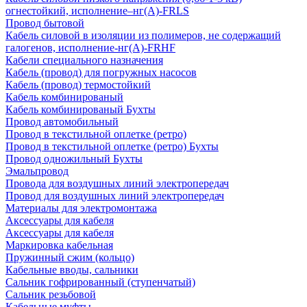
огнестойкий, исполнение–нг(А)-FRLS
Провод бытовой
Кабель силовой в изоляции из полимеров, не содержащий
галогенов, исполнение-нг(А)-FRHF
Кабели специального назначения
Кабель (провод) для погружных насосов
Кабель (провод) термостойкий
Кабель комбинированый
Кабель комбинированый Бухты
Провод автомобильный
Провод в текстильной оплетке (ретро)
Провод в текстильной оплетке (ретро) Бухты
Провод одножильный Бухты
Эмальпровод
Провода для воздушных линий электропередач
Провод для воздушных линий электропередач
Материалы для электромонтажа
Аксессуары для кабеля
Аксессуары для кабеля
Маркировка кабельная
Пружинный сжим (кольцо)
Кабельные вводы, сальники
Сальник гофрированный (ступенчатый)
Сальник резьбовой
Кабельные муфты