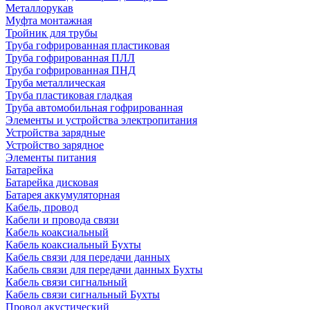
Металлорукав
Муфта монтажная
Тройник для трубы
Труба гофрированная пластиковая
Труба гофрированная ПЛЛ
Труба гофрированная ПНД
Труба металлическая
Труба пластиковая гладкая
Труба автомобильная гофрированная
Элементы и устройства электропитания
Устройства зарядные
Устройство зарядное
Элементы питания
Батарейка
Батарейка дисковая
Батарея аккумуляторная
Кабель, провод
Кабели и провода связи
Кабель коаксиальный
Кабель коаксиальный Бухты
Кабель связи для передачи данных
Кабель связи для передачи данных Бухты
Кабель связи сигнальный
Кабель связи сигнальный Бухты
Провод акустический