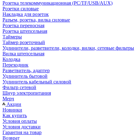
Розетка телекоммуникационная (PC/TF/USB/AUX)
Розетки силовые
Накладка для розеток
Разъем, розетка, вилка силовые
Розетка переносная
Розетка штепсельная
Таймеры
Таймер розеточный
Удлинители, разветвители, колодки, вилки, сетевые фильтры
Вилка штепсельная
Колодка
Переходник
Разветвитель, адаптер
Удлинитель бытовой
Удлинитель кабельный силовой
Фильтр сетевой
Шнур электропитания
Мерч
Акции
Новинки
Как купить
Условия оплаты
Условия доставки
Гарантия на товар
Возврат