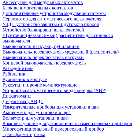
Аксессуары для модульных автоматов
Блок вспомогательных контактов
Дополнительные устройства модульной системы
Сервомотор для автоматического выключателя
УЗДП устройство защиты от дугового пробоя
Устройство блокировки выключателей
Шунтовой (независимый) расцепитель для силового
выключателя
Выключатели нагрузки, рубильники
Выключатель-переключатель модульный (расцепитель)
Выключатель-переключатель нагрузки
Концевой выключатель, переключатель
Разъединитель
Рубильник
Рубильник в корпусе
Рукоятки и прочие комплектующие
Устройства автоматического ввода резерва (АВР)
Дифавтоматы
Дифавтомат, АВДТ
Измерительные приборы для установки в щит
Амперметр для установки в щит
Вольтметр для установки в щит
Комплектующие для установочных измерительных приборов
Многофункциональный измерительный прибор
Трансформатор тока