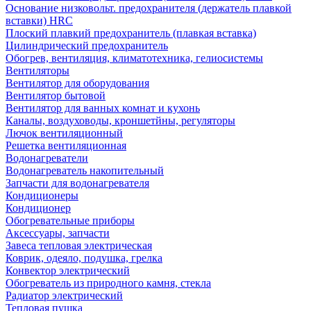
Основание низковольт. предохранителя (держатель плавкой
вставки) HRC
Плоский плавкий предохранитель (плавкая вставка)
Цилиндрический предохранитель
Обогрев, вентиляция, климатотехника, гелиосистемы
Вентиляторы
Вентилятор для оборудования
Вентилятор бытовой
Вентилятор для ванных комнат и кухонь
Каналы, воздуховоды, кроншетйны, регуляторы
Лючок вентиляционный
Решетка вентиляционная
Водонагреватели
Водонагреватель накопительный
Запчасти для водонагревателя
Кондиционеры
Кондиционер
Обогревательные приборы
Аксессуары, запчасти
Завеса тепловая электрическая
Коврик, одеяло, подушка, грелка
Конвектор электрический
Обогреватель из природного камня, стекла
Радиатор электрический
Тепловая пушка