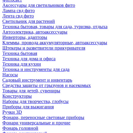
Аксессуары для светильников фито
Лампа свд фито
Лента свд фито
Светильник для растений
Техника бытовая, товары для сада, туризма, отдыха
Автоэлектрика, автоаксессуары
Инверторы, адапторы
Клеммы, провода аккумуляторные, автоаксессуары
Штекеры и разветвители прикуривателя
Техника бытовая
Техника для дома и офиса
Техника для кухни
Техника и инструменты для сада
Насосы
Садовый инструмент и инвентарь
Средства защиты от грызунов и насекомых
Товары для детей, сувениры
Конструкторы
Наборы для творчества, глобусы
Приборы для выжигания
Ручки 3D
Фонари, переносные световые приборы
Фонари универсальные и прочие
Фонарь головной