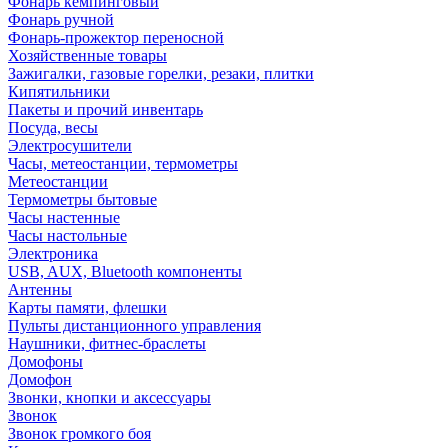
Фонарь кемпинговый
Фонарь ручной
Фонарь-прожектор переносной
Хозяйственные товары
Зажигалки, газовые горелки, резаки, плитки
Кипятильники
Пакеты и прочий инвентарь
Посуда, весы
Электросушители
Часы, метеостанции, термометры
Метеостанции
Термометры бытовые
Часы настенные
Часы настольные
Электроника
USB, AUX, Bluetooth компоненты
Антенны
Карты памяти, флешки
Пульты дистанционного управления
Наушники, фитнес-браслеты
Домофоны
Домофон
Звонки, кнопки и аксессуары
Звонок
Звонок громкого боя