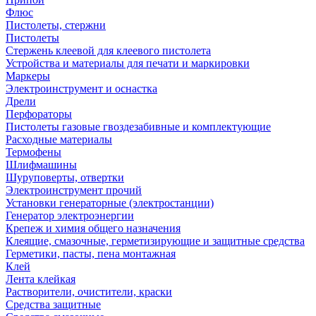
Флюс
Пистолеты, стержни
Пистолеты
Стержень клеевой для клеевого пистолета
Устройства и материалы для печати и маркировки
Маркеры
Электроинструмент и оснастка
Дрели
Перфораторы
Пистолеты газовые гвоздезабивные и комплектующие
Расходные материалы
Термофены
Шлифмашины
Шуруповерты, отвертки
Электроинструмент прочий
Установки генераторные (электростанции)
Генератор электроэнергии
Крепеж и химия общего назначения
Клеящие, смазочные, герметизирующие и защитные средства
Герметики, пасты, пена монтажная
Клей
Лента клейкая
Растворители, очистители, краски
Средства защитные