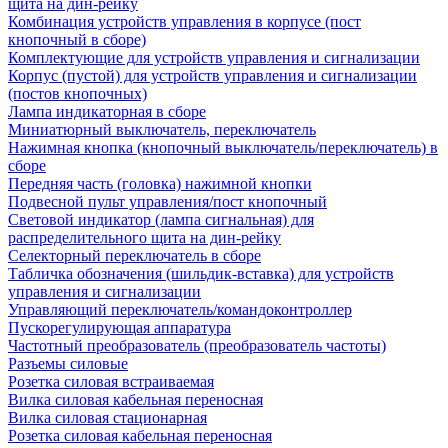
щита на дин-рейку
Комбинация устройств управления в корпусе (пост
кнопочный в сборе)
Комплектующие для устройств управления и сигнализации
Корпус (пустой) для устройств управления и сигнализации
(постов кнопочных)
Лампа индикаторная в сборе
Миниатюрный выключатель, переключатель
Нажимная кнопка (кнопочный выключатель/переключатель) в
сборе
Передняя часть (головка) нажимной кнопки
Подвесной пульт управления/пост кнопочный
Световой индикатор (лампа сигнальная) для
распределительного щита на дин-рейку
Селекторный переключатель в сборе
Табличка обозначения (шильдик-вставка) для устройств
управления и сигнализации
Управляющий переключатель/командоконтроллер
Пускорегулирующая аппаратура
Частотный преобразователь (преобразователь частоты)
Разъемы силовые
Розетка силовая встраиваемая
Вилка силовая кабельная переносная
Вилка силовая стационарная
Розетка силовая кабельная переносная