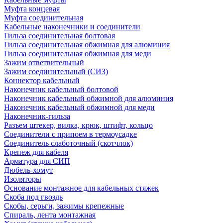
Муфта концевая
Муфта соединительная
Кабельные наконечники и соединители
Гильза соединительная болтовая
Гильза соединительная обжимная для алюминия
Гильза соединительная обжимная для меди
Зажим ответвительный
Зажим соединительный (СИЗ)
Коннектор кабельный
Наконечник кабельный болтовой
Наконечник кабельный обжимной для алюминия
Наконечник кабельный обжимной для меди
Наконечник-гильза
Разъем штекер, вилка, крюк, штифт, кольцо
Соединители с припоем в термоусадке
Соединитель слаботочный (скотчлок)
Крепеж для кабеля
Арматура для СИП
Дюбель-хомут
Изоляторы
Основание монтажное для кабельных стяжек
Скоба под гвоздь
Скобы, серьги, зажимы крепежные
Спираль, лента монтажная