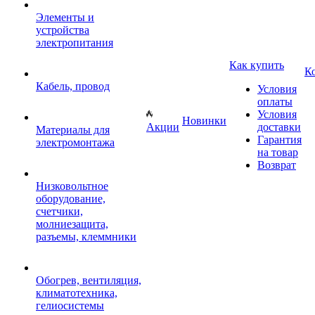
Элементы и
устройства
электропитания
Как купить
К
Кабель, провод
Условия
оплаты
Условия
Новинки
Акции
доставки
Материалы для
Гарантия
электромонтажа
на товар
Возврат
Низковольтное
оборудование,
счетчики,
молниезащита,
разъемы, клеммники
Обогрев, вентиляция,
климатотехника,
гелиосистемы