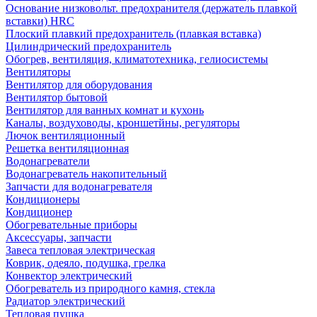
Основание низковольт. предохранителя (держатель плавкой
вставки) HRC
Плоский плавкий предохранитель (плавкая вставка)
Цилиндрический предохранитель
Обогрев, вентиляция, климатотехника, гелиосистемы
Вентиляторы
Вентилятор для оборудования
Вентилятор бытовой
Вентилятор для ванных комнат и кухонь
Каналы, воздуховоды, кроншетйны, регуляторы
Лючок вентиляционный
Решетка вентиляционная
Водонагреватели
Водонагреватель накопительный
Запчасти для водонагревателя
Кондиционеры
Кондиционер
Обогревательные приборы
Аксессуары, запчасти
Завеса тепловая электрическая
Коврик, одеяло, подушка, грелка
Конвектор электрический
Обогреватель из природного камня, стекла
Радиатор электрический
Тепловая пушка