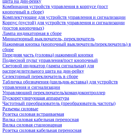
щита на дин-рейку
Комбинация устройств управления в корпусе (пост
кнопочный в сборе)
Комплектующие для устройств управления и сигнализации
Корпус (пустой) для устройств управления и сигнализации
(постов кнопочных)
Лампа индикаторная в сборе
Миниатюрный выключатель, переключатель
Нажимная кнопка (кнопочный выключатель/переключатель) в
сборе
Передняя часть (головка) нажимной кнопки
Подвесной пульт управления/пост кнопочный
Световой индикатор (лампа сигнальная) для
распределительного щита на дин-рейку
Селекторный переключатель в сборе
Табличка обозначения (шильдик-вставка) для устройств
управления и сигнализации
Управляющий переключатель/командоконтроллер
Пускорегулирующая аппаратура
Частотный преобразователь (преобразователь частоты)
Разъемы силовые
Розетка силовая встраиваемая
Вилка силовая кабельная переносная
Вилка силовая стационарная
Розетка силовая кабельная переносная