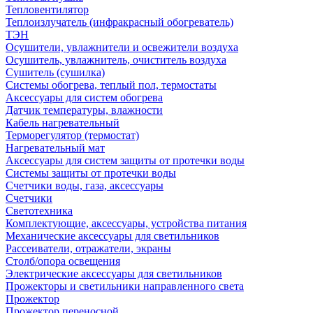
Тепловентилятор
Теплоизлучатель (инфракрасный обогреватель)
ТЭН
Осушители, увлажнители и освежители воздуха
Осушитель, увлажнитель, очиститель воздуха
Сушитель (сушилка)
Системы обогрева, теплый пол, термостаты
Аксессуары для систем обогрева
Датчик температуры, влажности
Кабель нагревательный
Терморегулятор (термостат)
Нагревательный мат
Аксессуары для систем защиты от протечки воды
Системы защиты от протечки воды
Счетчики воды, газа, аксессуары
Счетчики
Светотехника
Комплектующие, аксессуары, устройства питания
Механические аксессуары для светильников
Рассеиватели, отражатели, экраны
Столб/опора освещения
Электрические аксессуары для светильников
Прожекторы и светильники направленного света
Прожектор
Прожектор переносной