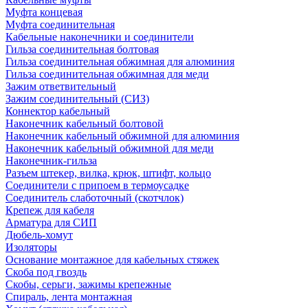
Муфта концевая
Муфта соединительная
Кабельные наконечники и соединители
Гильза соединительная болтовая
Гильза соединительная обжимная для алюминия
Гильза соединительная обжимная для меди
Зажим ответвительный
Зажим соединительный (СИЗ)
Коннектор кабельный
Наконечник кабельный болтовой
Наконечник кабельный обжимной для алюминия
Наконечник кабельный обжимной для меди
Наконечник-гильза
Разъем штекер, вилка, крюк, штифт, кольцо
Соединители с припоем в термоусадке
Соединитель слаботочный (скотчлок)
Крепеж для кабеля
Арматура для СИП
Дюбель-хомут
Изоляторы
Основание монтажное для кабельных стяжек
Скоба под гвоздь
Скобы, серьги, зажимы крепежные
Спираль, лента монтажная