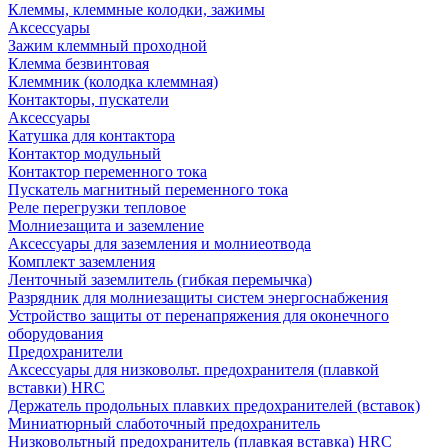
Клеммы, клеммные колодки, зажимы
Аксессуары
Зажим клеммный проходной
Клемма безвинтовая
Клеммник (колодка клеммная)
Контакторы, пускатели
Аксессуары
Катушка для контактора
Контактор модульный
Контактор переменного тока
Пускатель магнитный переменного тока
Реле перегрузки тепловое
Молниезащита и заземление
Аксессуары для заземления и молниеотвода
Комплект заземления
Ленточный заземлитель (гибкая перемычка)
Разрядник для молниезащиты систем энергоснабжения
Устройство защиты от перенапряжения для оконечного
оборудования
Предохранители
Аксессуары для низковольт. предохранителя (плавкой
вставки) HRC
Держатель продольных плавких предохранителей (вставок)
Миниатюрный слаботочный предохранитель
Низковольтный предохранитель (плавкая вставка) HRC