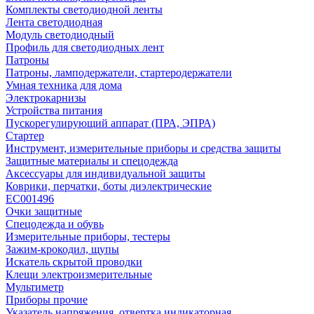
Комплекты светодиодной ленты
Лента светодиодная
Модуль светодиодный
Профиль для светодиодных лент
Патроны
Патроны, ламподержатели, стартеродержатели
Умная техника для дома
Электрокарнизы
Устройства питания
Пускорегулирующий аппарат (ПРА, ЭПРА)
Стартер
Инструмент, измерительные приборы и средства защиты
Защитные материалы и спецодежда
Аксессуары для индивидуальной защиты
Коврики, перчатки, боты диэлектрические
EC001496
Очки защитные
Спецодежда и обувь
Измерительные приборы, тестеры
Зажим-крокодил, щупы
Искатель скрытой проводки
Клещи электроизмерительные
Мультиметр
Приборы прочие
Указатель напряжения, отвертка индикаторная