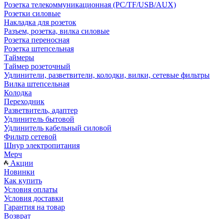
Розетка телекоммуникационная (PC/TF/USB/AUX)
Розетки силовые
Накладка для розеток
Разъем, розетка, вилка силовые
Розетка переносная
Розетка штепсельная
Таймеры
Таймер розеточный
Удлинители, разветвители, колодки, вилки, сетевые фильтры
Вилка штепсельная
Колодка
Переходник
Разветвитель, адаптер
Удлинитель бытовой
Удлинитель кабельный силовой
Фильтр сетевой
Шнур электропитания
Мерч
Акции
Новинки
Как купить
Условия оплаты
Условия доставки
Гарантия на товар
Возврат