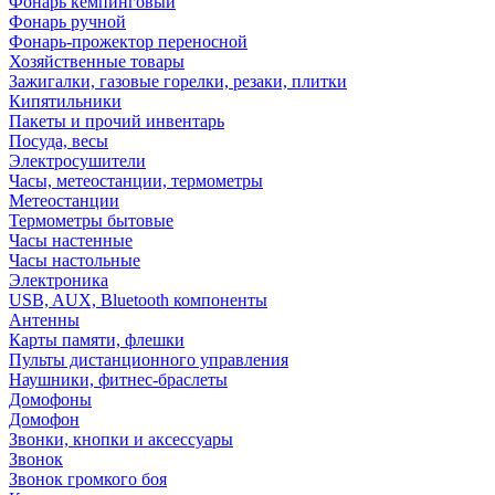
Фонарь кемпинговый
Фонарь ручной
Фонарь-прожектор переносной
Хозяйственные товары
Зажигалки, газовые горелки, резаки, плитки
Кипятильники
Пакеты и прочий инвентарь
Посуда, весы
Электросушители
Часы, метеостанции, термометры
Метеостанции
Термометры бытовые
Часы настенные
Часы настольные
Электроника
USB, AUX, Bluetooth компоненты
Антенны
Карты памяти, флешки
Пульты дистанционного управления
Наушники, фитнес-браслеты
Домофоны
Домофон
Звонки, кнопки и аксессуары
Звонок
Звонок громкого боя