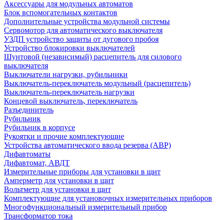
Аксессуары для модульных автоматов
Блок вспомогательных контактов
Дополнительные устройства модульной системы
Сервомотор для автоматического выключателя
УЗДП устройство защиты от дугового пробоя
Устройство блокировки выключателей
Шунтовой (независимый) расцепитель для силового
выключателя
Выключатели нагрузки, рубильники
Выключатель-переключатель модульный (расцепитель)
Выключатель-переключатель нагрузки
Концевой выключатель, переключатель
Разъединитель
Рубильник
Рубильник в корпусе
Рукоятки и прочие комплектующие
Устройства автоматического ввода резерва (АВР)
Дифавтоматы
Дифавтомат, АВДТ
Измерительные приборы для установки в щит
Амперметр для установки в щит
Вольтметр для установки в щит
Комплектующие для установочных измерительных приборов
Многофункциональный измерительный прибор
Трансформатор тока