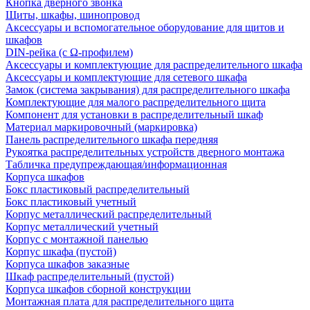
Кнопка дверного звонка
Щиты, шкафы, шинопровод
Аксессуары и вспомогательное оборудование для щитов и
шкафов
DIN-рейка (с Ω-профилем)
Аксессуары и комплектующие для распределительного шкафа
Аксессуары и комплектующие для сетевого шкафа
Замок (система закрывания) для распределительного шкафа
Комплектующие для малого распределительного щита
Компонент для установки в распределительный шкаф
Материал маркировочный (маркировка)
Панель распределительного шкафа передняя
Рукоятка распределительных устройств дверного монтажа
Табличка предупреждающая/информационная
Корпуса шкафов
Бокс пластиковый распределительный
Бокс пластиковый учетный
Корпус металлический распределительный
Корпус металлический учетный
Корпус с монтажной панелью
Корпус шкафа (пустой)
Корпуса шкафов заказные
Шкаф распределительный (пустой)
Корпуса шкафов сборной конструкции
Монтажная плата для распределительного щита