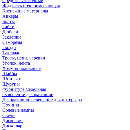
Средства смазочные
Жидкость стеклоомывающая
Крепежные материалы
Анкеры
Болты
Гайки
Дюбели
Заклепки
Саморезы
Гвозди
Такелаж
Тросы, цепи, веревки
Уголок, лента
Хомуты обжимные
Шайбы
Шпильки
Шурупы
Фурнитура мебельная
Освещение декоративное
Декоративное освещение для интерьера
Ночники
Солевые лампы
Свечи
Дискосвет
Дискошары