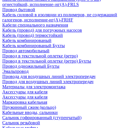
огнестойкий, исполнение–нг(А)-FRLS
Провод бытовой
Кабель силовой в изоляции из полимеров, не содержащий
галогенов, исполнение-нг(А)-FRHF
Кабели специального назначения
Кабель (провод) для погружных насосов
Кабель (провод) термостойкий
Кабель комбинированый
Кабель комбинированый Бухты
Провод автомобильный
Провод в текстильной оплетке (ретро)
Провод в текстильной оплетке (ретро) Бухты
Провод одножильный Бухты
Эмальпровод
Провода для воздушных линий электропередач
Провод для воздушных линий электропередач
Материалы для электромонтажа
Аксессуары для кабеля
Аксессуары для кабеля
Маркировка кабельная
Пружинный сжим (кольцо)
Кабельные вводы, сальники
Сальник гофрированный (ступенчатый)
Сальник резьбовой
Кабельные муфты