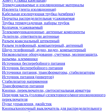
Хомут (стяжка кабельная)
Термоусаживаемые и изоляционные материалы
Изолента (лента изоляционная)
Кабельная изолирующая трубка (кембрик)
Перчатка распределительная усаживаемая
Трубка термоусадочная, наборы трубок
Колпачок усаживаемый
Телекоммуникационные, антенные компоненты
Делители, ответвители антенные
Разъем коаксиальный штекерный
Разъем телефонный, компьютерный, антенный
Шнур телефонный, аудио, видео, компьютерный
Низковольтное оборудование, счетчики, молниезащита,
разъемы, клеммники
Источники бесперебойного питания
Источник бесперебойного питания
Источники питания, трансформаторы, стабилизаторы
Источник питания (инвертор)
Стабилизатор напряжения
Трансформатор питания
Кнопки, переключатели, светосигнальная арматура
Передняя часть (головка) селекторного/многопозиционного
переключателя
Пульт управления, джойстик
Кнопка/кнопочный выключатель для распределительного