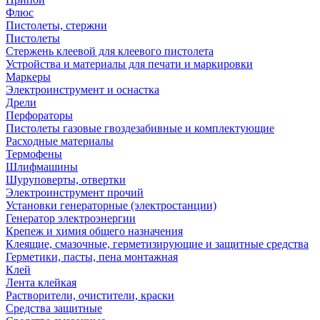
Флюс
Пистолеты, стержни
Пистолеты
Стержень клеевой для клеевого пистолета
Устройства и материалы для печати и маркировки
Маркеры
Электроинструмент и оснастка
Дрели
Перфораторы
Пистолеты газовые гвоздезабивные и комплектующие
Расходные материалы
Термофены
Шлифмашины
Шуруповерты, отвертки
Электроинструмент прочий
Установки генераторные (электростанции)
Генератор электроэнергии
Крепеж и химия общего назначения
Клеящие, смазочные, герметизирующие и защитные средства
Герметики, пасты, пена монтажная
Клей
Лента клейкая
Растворители, очистители, краски
Средства защитные