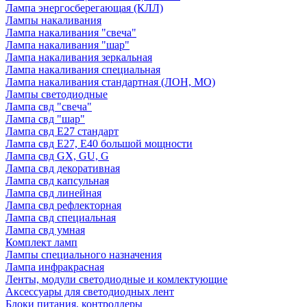
Лампа энергосберегающая (КЛЛ)
Лампы накаливания
Лампа накаливания "свеча"
Лампа накаливания "шар"
Лампа накаливания зеркальная
Лампа накаливания специальная
Лампа накаливания стандартная (ЛОН, МО)
Лампы светодиодные
Лампа свд "свеча"
Лампа свд "шар"
Лампа свд E27 стандарт
Лампа свд E27, Е40 большой мощности
Лампа свд GX, GU, G
Лампа свд декоративная
Лампа свд капсульная
Лампа свд линейная
Лампа свд рефлекторная
Лампа свд специальная
Лампа свд умная
Комплект ламп
Лампы специального назначения
Лампа инфракрасная
Ленты, модули светодиодные и комлектующие
Аксессуары для светодиодных лент
Блоки питания, контроллеры