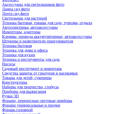
Аксессуары для светильников фито
Лампа свд фито
Лента свд фито
Светильник для растений
Техника бытовая, товары для сада, туризма, отдыха
Автоэлектрика, автоаксессуары
Инверторы, адапторы
Клеммы, провода аккумуляторные, автоаксессуары
Штекеры и разветвители прикуривателя
Техника бытовая
Техника для дома и офиса
Техника для кухни
Техника и инструменты для сада
Насосы
Садовый инструмент и инвентарь
Средства защиты от грызунов и насекомых
Товары для детей, сувениры
Конструкторы
Наборы для творчества, глобусы
Приборы для выжигания
Ручки 3D
Фонари, переносные световые приборы
Фонари универсальные и прочие
Фонарь головной