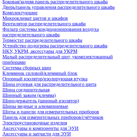
Боковая/задняя панель распределительного шкафа
Дверь/панель управления распределительного шкафа
Комплектующие
Микроклимат щитов и шкафов
Вентилятор распределительного шкафа
Фильтр системы кондиционирования воздуха
распределительного шкафа
Термостат распределительного шкафа
Устройство подогрева распределительного шкафа
НКУ, УКРМ, аксессуары для УКРМ
Малый распределительный щит, укомплектованный
приборами
Системы сборных шин
Клеммник силовой/клеммный блок
Опорный изолятор/изолирующая втулка
Шина нулевая для распределительного щита
Шина соединительная
Шинный зажим (клемма)
Шинодержатель (шинный изолятор)
Шины медные и алюминиевые
Щиты и панели для измерительных приборов
Панель для измерительных приборов/счётчиков
Электроустановочные изделия
Аксессуары и компоненты для ЭУИ
Аксессуары и запчасти для ЭУИ