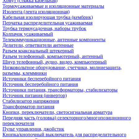
Хомут (стяжка кабельная)
Термоусаживаемые и изоляционные материалы
Изолента (лента изоляционная)
Кабельная изолирующая трубка (кембрик)
Перчатка распределительная усаживаемая
Трубка термоусадочная, наборы трубок
Колпачок усаживаемый
Телекоммуникационные, антенные компоненты
Делители, ответвители антенные
Разъем коаксиальный штекерный
Разъем телефонный, компьютерный, антенный
Шнур телефонный, аудио, видео, компьютерный
Низковольтное оборудование, счетчики, молниезащита,
разъемы, клеммники
Источники бесперебойного питания
Источник бесперебойного питания
Источники питания, трансформаторы, стабилизаторы
Источник питания (инвертор)
Стабилизатор напряжения
Трансформатор питания
Кнопки, переключатели, светосигнальная арматура
Передняя часть (головка) селекторного/многопозиционного
переключателя
Пульт управления, джойстик
Кнопка/кнопочный выключатель для распределительного