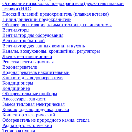
Основание низковольт. предохранителя (держатель плавкой
вставки) HRC
Плоский плавкий предохранитель (плавкая вставка)
Цилиндрический предохранитель
Обогрев, вентиляция, климатотехника, гелиосистемы
Вентиляторы
Вентилятор для оборудования
Вентилятор бытовой
Вентилятор для ванных комнат и кухонь
Каналы, воздуховоды, кроншетйны, регуляторы
Лючок вентиляционный
Решетка вентиляционная
Водонагреватели
Водонагреватель накопительный
Запчасти для водонагревателя
Кондиционеры
Кондиционер
Обогревательные приборы
Аксессуары, запчасти
Завеса тепловая электрическая
Коврик, одеяло, подушка, грелка
Конвектор электрический
Обогреватель из природного камня, стекла
Радиатор электрический
Тепловая пушка