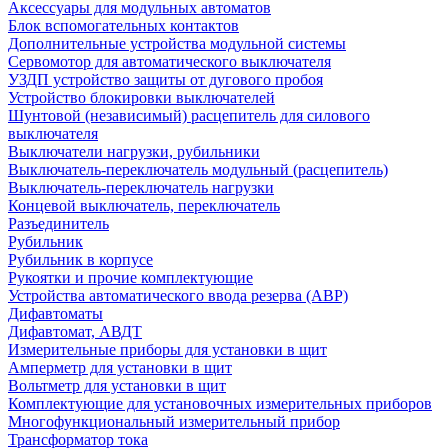
Аксессуары для модульных автоматов
Блок вспомогательных контактов
Дополнительные устройства модульной системы
Сервомотор для автоматического выключателя
УЗДП устройство защиты от дугового пробоя
Устройство блокировки выключателей
Шунтовой (независимый) расцепитель для силового
выключателя
Выключатели нагрузки, рубильники
Выключатель-переключатель модульный (расцепитель)
Выключатель-переключатель нагрузки
Концевой выключатель, переключатель
Разъединитель
Рубильник
Рубильник в корпусе
Рукоятки и прочие комплектующие
Устройства автоматического ввода резерва (АВР)
Дифавтоматы
Дифавтомат, АВДТ
Измерительные приборы для установки в щит
Амперметр для установки в щит
Вольтметр для установки в щит
Комплектующие для установочных измерительных приборов
Многофункциональный измерительный прибор
Трансформатор тока