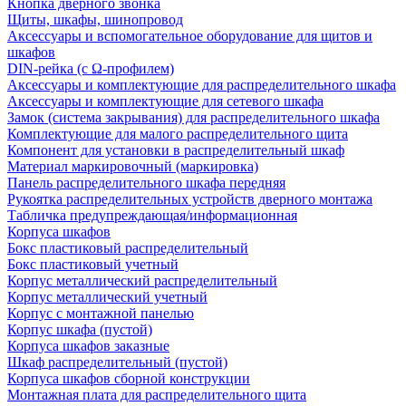
Кнопка дверного звонка
Щиты, шкафы, шинопровод
Аксессуары и вспомогательное оборудование для щитов и
шкафов
DIN-рейка (с Ω-профилем)
Аксессуары и комплектующие для распределительного шкафа
Аксессуары и комплектующие для сетевого шкафа
Замок (система закрывания) для распределительного шкафа
Комплектующие для малого распределительного щита
Компонент для установки в распределительный шкаф
Материал маркировочный (маркировка)
Панель распределительного шкафа передняя
Рукоятка распределительных устройств дверного монтажа
Табличка предупреждающая/информационная
Корпуса шкафов
Бокс пластиковый распределительный
Бокс пластиковый учетный
Корпус металлический распределительный
Корпус металлический учетный
Корпус с монтажной панелью
Корпус шкафа (пустой)
Корпуса шкафов заказные
Шкаф распределительный (пустой)
Корпуса шкафов сборной конструкции
Монтажная плата для распределительного щита