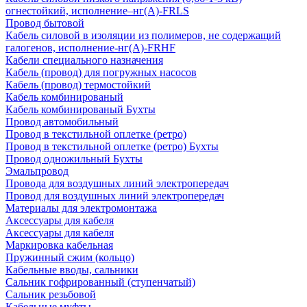
огнестойкий, исполнение–нг(А)-FRLS
Провод бытовой
Кабель силовой в изоляции из полимеров, не содержащий
галогенов, исполнение-нг(А)-FRHF
Кабели специального назначения
Кабель (провод) для погружных насосов
Кабель (провод) термостойкий
Кабель комбинированый
Кабель комбинированый Бухты
Провод автомобильный
Провод в текстильной оплетке (ретро)
Провод в текстильной оплетке (ретро) Бухты
Провод одножильный Бухты
Эмальпровод
Провода для воздушных линий электропередач
Провод для воздушных линий электропередач
Материалы для электромонтажа
Аксессуары для кабеля
Аксессуары для кабеля
Маркировка кабельная
Пружинный сжим (кольцо)
Кабельные вводы, сальники
Сальник гофрированный (ступенчатый)
Сальник резьбовой
Кабельные муфты