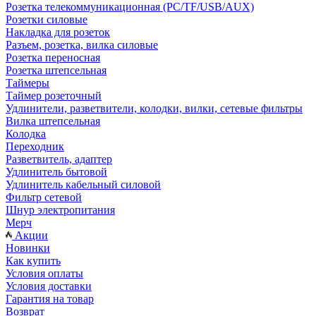
Розетка телекоммуникационная (PC/TF/USB/AUX)
Розетки силовые
Накладка для розеток
Разъем, розетка, вилка силовые
Розетка переносная
Розетка штепсельная
Таймеры
Таймер розеточный
Удлинители, разветвители, колодки, вилки, сетевые фильтры
Вилка штепсельная
Колодка
Переходник
Разветвитель, адаптер
Удлинитель бытовой
Удлинитель кабельный силовой
Фильтр сетевой
Шнур электропитания
Мерч
Акции
Новинки
Как купить
Условия оплаты
Условия доставки
Гарантия на товар
Возврат