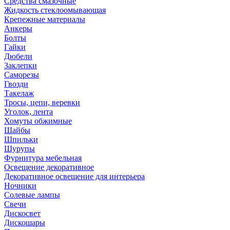
Средства смазочные
Жидкость стеклоомывающая
Крепежные материалы
Анкеры
Болты
Гайки
Дюбели
Заклепки
Саморезы
Гвозди
Такелаж
Тросы, цепи, веревки
Уголок, лента
Хомуты обжимные
Шайбы
Шпильки
Шурупы
Фурнитура мебельная
Освещение декоративное
Декоративное освещение для интерьера
Ночники
Солевые лампы
Свечи
Дискосвет
Дискошары