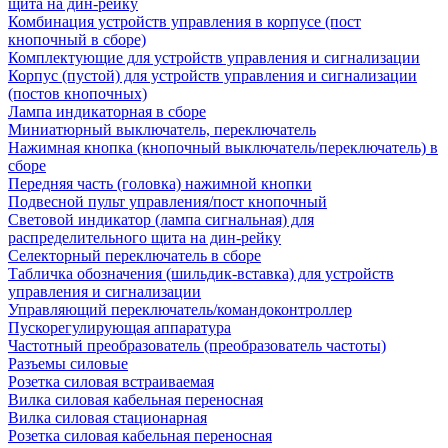
щита на дин-рейку
Комбинация устройств управления в корпусе (пост
кнопочный в сборе)
Комплектующие для устройств управления и сигнализации
Корпус (пустой) для устройств управления и сигнализации
(постов кнопочных)
Лампа индикаторная в сборе
Миниатюрный выключатель, переключатель
Нажимная кнопка (кнопочный выключатель/переключатель) в
сборе
Передняя часть (головка) нажимной кнопки
Подвесной пульт управления/пост кнопочный
Световой индикатор (лампа сигнальная) для
распределительного щита на дин-рейку
Селекторный переключатель в сборе
Табличка обозначения (шильдик-вставка) для устройств
управления и сигнализации
Управляющий переключатель/командоконтроллер
Пускорегулирующая аппаратура
Частотный преобразователь (преобразователь частоты)
Разъемы силовые
Розетка силовая встраиваемая
Вилка силовая кабельная переносная
Вилка силовая стационарная
Розетка силовая кабельная переносная