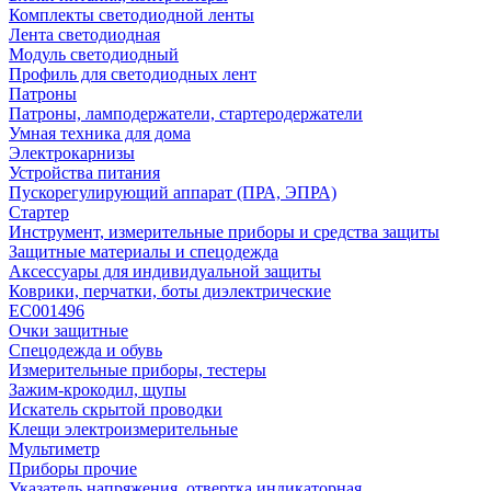
Комплекты светодиодной ленты
Лента светодиодная
Модуль светодиодный
Профиль для светодиодных лент
Патроны
Патроны, ламподержатели, стартеродержатели
Умная техника для дома
Электрокарнизы
Устройства питания
Пускорегулирующий аппарат (ПРА, ЭПРА)
Стартер
Инструмент, измерительные приборы и средства защиты
Защитные материалы и спецодежда
Аксессуары для индивидуальной защиты
Коврики, перчатки, боты диэлектрические
EC001496
Очки защитные
Спецодежда и обувь
Измерительные приборы, тестеры
Зажим-крокодил, щупы
Искатель скрытой проводки
Клещи электроизмерительные
Мультиметр
Приборы прочие
Указатель напряжения, отвертка индикаторная