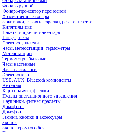
Фонарь кемпинговый
Фонарь ручной
Фонарь-прожектор переносной
Хозяйственные товары
Зажигалки, газовые горелки, резаки, плитки
Кипятильники
Пакеты и прочий инвентарь
Посуда, весы
Электросушители
Часы, метеостанции, термометры
Метеостанции
Термометры бытовые
Часы настенные
Часы настольные
Электроника
USB, AUX, Bluetooth компоненты
Антенны
Карты памяти, флешки
Пульты дистанционного управления
Наушники, фитнес-браслеты
Домофоны
Домофон
Звонки, кнопки и аксессуары
Звонок
Звонок громкого боя