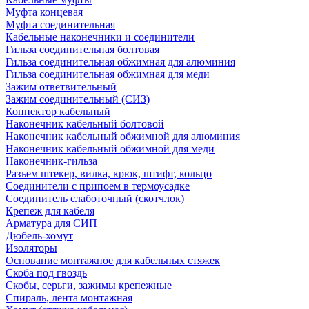
Муфта концевая
Муфта соединительная
Кабельные наконечники и соединители
Гильза соединительная болтовая
Гильза соединительная обжимная для алюминия
Гильза соединительная обжимная для меди
Зажим ответвительный
Зажим соединительный (СИЗ)
Коннектор кабельный
Наконечник кабельный болтовой
Наконечник кабельный обжимной для алюминия
Наконечник кабельный обжимной для меди
Наконечник-гильза
Разъем штекер, вилка, крюк, штифт, кольцо
Соединители с припоем в термоусадке
Соединитель слаботочный (скотчлок)
Крепеж для кабеля
Арматура для СИП
Дюбель-хомут
Изоляторы
Основание монтажное для кабельных стяжек
Скоба под гвоздь
Скобы, серьги, зажимы крепежные
Спираль, лента монтажная