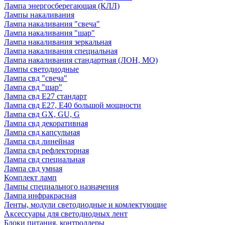
Лампа энергосберегающая (КЛЛ)
Лампы накаливания
Лампа накаливания "свеча"
Лампа накаливания "шар"
Лампа накаливания зеркальная
Лампа накаливания специальная
Лампа накаливания стандартная (ЛОН, МО)
Лампы светодиодные
Лампа свд "свеча"
Лампа свд "шар"
Лампа свд E27 стандарт
Лампа свд E27, Е40 большой мощности
Лампа свд GX, GU, G
Лампа свд декоративная
Лампа свд капсульная
Лампа свд линейная
Лампа свд рефлекторная
Лампа свд специальная
Лампа свд умная
Комплект ламп
Лампы специального назначения
Лампа инфракрасная
Ленты, модули светодиодные и комлектующие
Аксессуары для светодиодных лент
Блоки питания, контроллеры