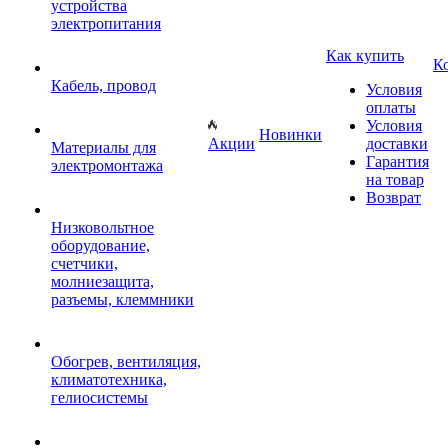
устройства
электропитания
Как купить
К
Кабель, провод
Условия
оплаты
Условия
Новинки
Акции
доставки
Материалы для
Гарантия
электромонтажа
на товар
Возврат
Низковольтное
оборудование,
счетчики,
молниезащита,
разъемы, клеммники
Обогрев, вентиляция,
климатотехника,
гелиосистемы