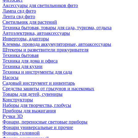
Аксессуары для светильников фито
Лампа свд фито
Лента свд фито
Светильник для растений
Техника бытовая, товары для сада, туризма, отдыха
Автоэлектрика, автоаксессуары
Инверторы, адапторы
Клеммы, провода аккумуляторные, автоаксессуары
Штекеры и разветвители прикуривателя
Техника бытовая
Техника для дома и офиса
Техника для кухни
Техника и инструменты для сада
Насосы
Садовый инструмент и инвентарь
Средства защиты от грызунов и насекомых
Товары для детей, сувениры
Конструкторы
Наборы для творчества, глобусы
Приборы для выжигания
Ручки 3D
Фонари, переносные световые приборы
Фонари универсальные и прочие
Фонарь головной