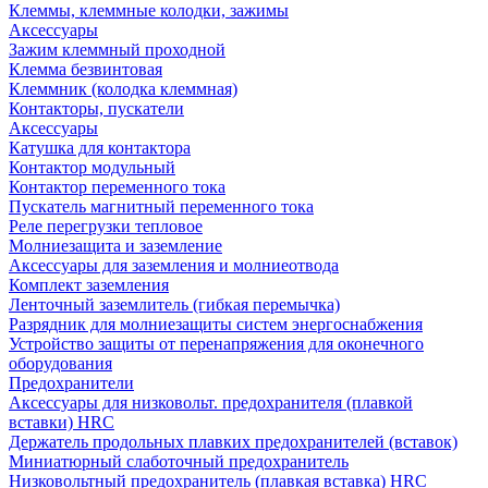
Клеммы, клеммные колодки, зажимы
Аксессуары
Зажим клеммный проходной
Клемма безвинтовая
Клеммник (колодка клеммная)
Контакторы, пускатели
Аксессуары
Катушка для контактора
Контактор модульный
Контактор переменного тока
Пускатель магнитный переменного тока
Реле перегрузки тепловое
Молниезащита и заземление
Аксессуары для заземления и молниеотвода
Комплект заземления
Ленточный заземлитель (гибкая перемычка)
Разрядник для молниезащиты систем энергоснабжения
Устройство защиты от перенапряжения для оконечного
оборудования
Предохранители
Аксессуары для низковольт. предохранителя (плавкой
вставки) HRC
Держатель продольных плавких предохранителей (вставок)
Миниатюрный слаботочный предохранитель
Низковольтный предохранитель (плавкая вставка) HRC