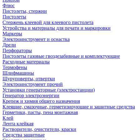
Флюс
Пистолеты, стержни
Пистолеты
Стержень клеевой для клеевого пистолета
Устройства и материалы для печати и маркировки
Маркеры
Электроинструмент и оснастка
Дрели
Перфораторы
Пистолеты газовые гвоздезабивные и комплектующие
Расходные материалы
Термофены
Шлифмашины
Шуруповерты, отвертки
Электроинструмент прочий
Установки генераторные (электростанции)
Генератор электроэнергии
Крепеж и химия общего назначения
Клеящие, смазочные, герметизирующие и защитные средства
Герметики, пасты, пена монтажная
Клей
Лента клейкая
Растворители, очистители, краски
Средства защитные