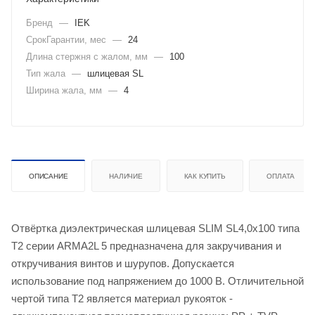
Бренд
—
IEK
СрокГарантии, мес
—
24
Длина стержня с жалом, мм
—
100
Тип жала
—
шлицевая SL
Ширина жала, мм
—
4
ОПИСАНИЕ
НАЛИЧИЕ
КАК КУПИТЬ
ОПЛАТА
Отвёртка диэлектрическая шлицевая SLIM SL4,0х100 типа
Т2 серии ARMA2L 5 предназначена для закручивания и
откручивания винтов и шурупов. Допускается
использование под напряжением до 1000 В. Отличительной
чертой типа Т2 является материал рукояток -