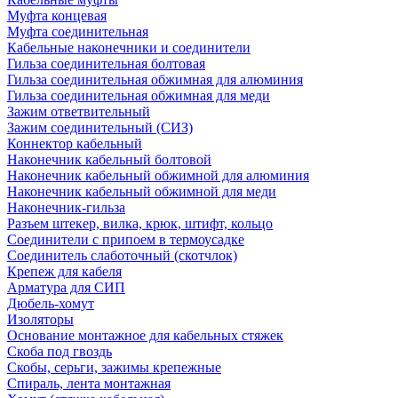
Муфта концевая
Муфта соединительная
Кабельные наконечники и соединители
Гильза соединительная болтовая
Гильза соединительная обжимная для алюминия
Гильза соединительная обжимная для меди
Зажим ответвительный
Зажим соединительный (СИЗ)
Коннектор кабельный
Наконечник кабельный болтовой
Наконечник кабельный обжимной для алюминия
Наконечник кабельный обжимной для меди
Наконечник-гильза
Разъем штекер, вилка, крюк, штифт, кольцо
Соединители с припоем в термоусадке
Соединитель слаботочный (скотчлок)
Крепеж для кабеля
Арматура для СИП
Дюбель-хомут
Изоляторы
Основание монтажное для кабельных стяжек
Скоба под гвоздь
Скобы, серьги, зажимы крепежные
Спираль, лента монтажная