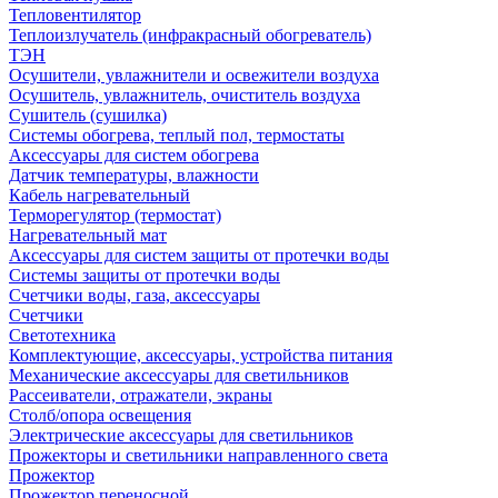
Тепловентилятор
Теплоизлучатель (инфракрасный обогреватель)
ТЭН
Осушители, увлажнители и освежители воздуха
Осушитель, увлажнитель, очиститель воздуха
Сушитель (сушилка)
Системы обогрева, теплый пол, термостаты
Аксессуары для систем обогрева
Датчик температуры, влажности
Кабель нагревательный
Терморегулятор (термостат)
Нагревательный мат
Аксессуары для систем защиты от протечки воды
Системы защиты от протечки воды
Счетчики воды, газа, аксессуары
Счетчики
Светотехника
Комплектующие, аксессуары, устройства питания
Механические аксессуары для светильников
Рассеиватели, отражатели, экраны
Столб/опора освещения
Электрические аксессуары для светильников
Прожекторы и светильники направленного света
Прожектор
Прожектор переносной