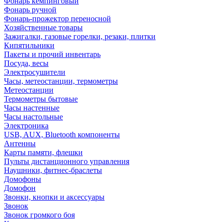
Фонарь кемпинговый
Фонарь ручной
Фонарь-прожектор переносной
Хозяйственные товары
Зажигалки, газовые горелки, резаки, плитки
Кипятильники
Пакеты и прочий инвентарь
Посуда, весы
Электросушители
Часы, метеостанции, термометры
Метеостанции
Термометры бытовые
Часы настенные
Часы настольные
Электроника
USB, AUX, Bluetooth компоненты
Антенны
Карты памяти, флешки
Пульты дистанционного управления
Наушники, фитнес-браслеты
Домофоны
Домофон
Звонки, кнопки и аксессуары
Звонок
Звонок громкого боя