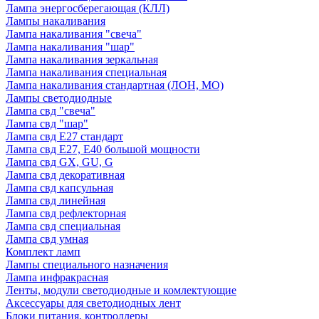
Лампа энергосберегающая (КЛЛ)
Лампы накаливания
Лампа накаливания "свеча"
Лампа накаливания "шар"
Лампа накаливания зеркальная
Лампа накаливания специальная
Лампа накаливания стандартная (ЛОН, МО)
Лампы светодиодные
Лампа свд "свеча"
Лампа свд "шар"
Лампа свд E27 стандарт
Лампа свд E27, Е40 большой мощности
Лампа свд GX, GU, G
Лампа свд декоративная
Лампа свд капсульная
Лампа свд линейная
Лампа свд рефлекторная
Лампа свд специальная
Лампа свд умная
Комплект ламп
Лампы специального назначения
Лампа инфракрасная
Ленты, модули светодиодные и комлектующие
Аксессуары для светодиодных лент
Блоки питания, контроллеры