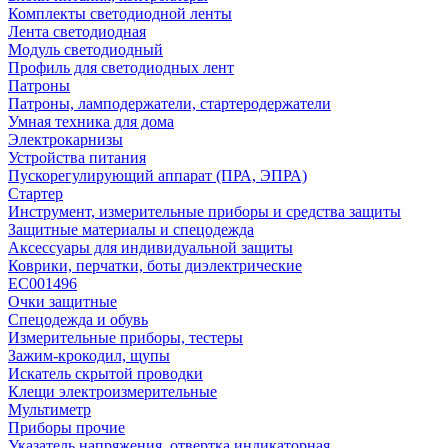
Комплекты светодиодной ленты
Лента светодиодная
Модуль светодиодный
Профиль для светодиодных лент
Патроны
Патроны, ламподержатели, стартеродержатели
Умная техника для дома
Электрокарнизы
Устройства питания
Пускорегулирующий аппарат (ПРА, ЭПРА)
Стартер
Инструмент, измерительные приборы и средства защиты
Защитные материалы и спецодежда
Аксессуары для индивидуальной защиты
Коврики, перчатки, боты диэлектрические
EC001496
Очки защитные
Спецодежда и обувь
Измерительные приборы, тестеры
Зажим-крокодил, щупы
Искатель скрытой проводки
Клещи электроизмерительные
Мультиметр
Приборы прочие
Указатель напряжения, отвертка индикаторная