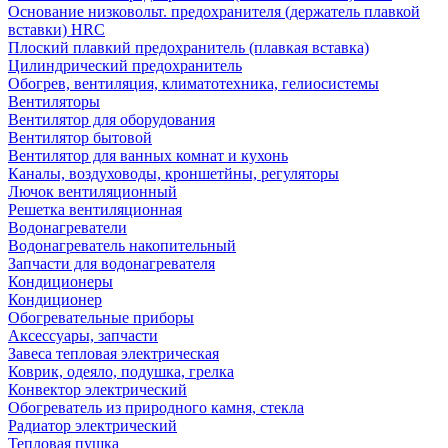
Основание низковольт. предохранителя (держатель плавкой
вставки) HRC
Плоский плавкий предохранитель (плавкая вставка)
Цилиндрический предохранитель
Обогрев, вентиляция, климатотехника, гелиосистемы
Вентиляторы
Вентилятор для оборудования
Вентилятор бытовой
Вентилятор для ванных комнат и кухонь
Каналы, воздуховоды, кроншетйны, регуляторы
Лючок вентиляционный
Решетка вентиляционная
Водонагреватели
Водонагреватель накопительный
Запчасти для водонагревателя
Кондиционеры
Кондиционер
Обогревательные приборы
Аксессуары, запчасти
Завеса тепловая электрическая
Коврик, одеяло, подушка, грелка
Конвектор электрический
Обогреватель из природного камня, стекла
Радиатор электрический
Тепловая пушка