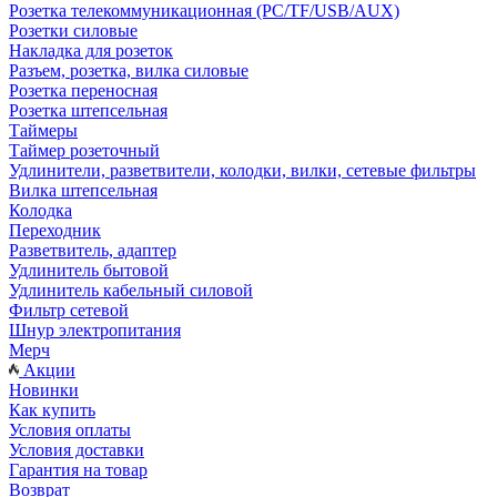
Розетка телекоммуникационная (PC/TF/USB/AUX)
Розетки силовые
Накладка для розеток
Разъем, розетка, вилка силовые
Розетка переносная
Розетка штепсельная
Таймеры
Таймер розеточный
Удлинители, разветвители, колодки, вилки, сетевые фильтры
Вилка штепсельная
Колодка
Переходник
Разветвитель, адаптер
Удлинитель бытовой
Удлинитель кабельный силовой
Фильтр сетевой
Шнур электропитания
Мерч
Акции
Новинки
Как купить
Условия оплаты
Условия доставки
Гарантия на товар
Возврат