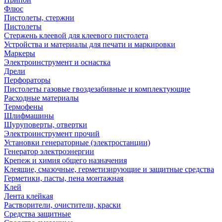
Флюс
Пистолеты, стержни
Пистолеты
Стержень клеевой для клеевого пистолета
Устройства и материалы для печати и маркировки
Маркеры
Электроинструмент и оснастка
Дрели
Перфораторы
Пистолеты газовые гвоздезабивные и комплектующие
Расходные материалы
Термофены
Шлифмашины
Шуруповерты, отвертки
Электроинструмент прочий
Установки генераторные (электростанции)
Генератор электроэнергии
Крепеж и химия общего назначения
Клеящие, смазочные, герметизирующие и защитные средства
Герметики, пасты, пена монтажная
Клей
Лента клейкая
Растворители, очистители, краски
Средства защитные