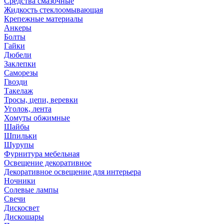
Средства смазочные
Жидкость стеклоомывающая
Крепежные материалы
Анкеры
Болты
Гайки
Дюбели
Заклепки
Саморезы
Гвозди
Такелаж
Тросы, цепи, веревки
Уголок, лента
Хомуты обжимные
Шайбы
Шпильки
Шурупы
Фурнитура мебельная
Освещение декоративное
Декоративное освещение для интерьера
Ночники
Солевые лампы
Свечи
Дискосвет
Дискошары