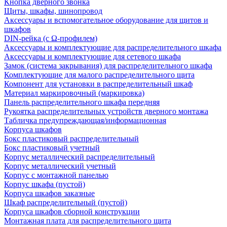
Кнопка дверного звонка
Щиты, шкафы, шинопровод
Аксессуары и вспомогательное оборудование для щитов и
шкафов
DIN-рейка (с Ω-профилем)
Аксессуары и комплектующие для распределительного шкафа
Аксессуары и комплектующие для сетевого шкафа
Замок (система закрывания) для распределительного шкафа
Комплектующие для малого распределительного щита
Компонент для установки в распределительный шкаф
Материал маркировочный (маркировка)
Панель распределительного шкафа передняя
Рукоятка распределительных устройств дверного монтажа
Табличка предупреждающая/информационная
Корпуса шкафов
Бокс пластиковый распределительный
Бокс пластиковый учетный
Корпус металлический распределительный
Корпус металлический учетный
Корпус с монтажной панелью
Корпус шкафа (пустой)
Корпуса шкафов заказные
Шкаф распределительный (пустой)
Корпуса шкафов сборной конструкции
Монтажная плата для распределительного щита