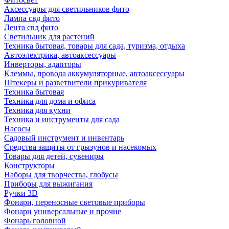
Аксессуары для светильников фито
Лампа свд фито
Лента свд фито
Светильник для растений
Техника бытовая, товары для сада, туризма, отдыха
Автоэлектрика, автоаксессуары
Инверторы, адапторы
Клеммы, провода аккумуляторные, автоаксессуары
Штекеры и разветвители прикуривателя
Техника бытовая
Техника для дома и офиса
Техника для кухни
Техника и инструменты для сада
Насосы
Садовый инструмент и инвентарь
Средства защиты от грызунов и насекомых
Товары для детей, сувениры
Конструкторы
Наборы для творчества, глобусы
Приборы для выжигания
Ручки 3D
Фонари, переносные световые приборы
Фонари универсальные и прочие
Фонарь головной