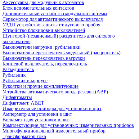
Аксессуары для модульных автоматов
Блок вспомогательных контактов
Дополнительные устройства модульной системы
Сервомотор для автоматического выключателя
УЗДП устройство защиты от дугового пробоя
Устройство блокировки выключателей
Шунтовой (независимый) расцепитель для силового
выключателя
Выключатели нагрузки, рубильники
Выключатель-переключатель модульный (расцепитель)
Выключатель-переключатель нагрузки
Концевой выключатель, переключатель
Разъединитель
Рубильник
Рубильник в корпусе
Рукоятки и прочие комплектующие
Устройства автоматического ввода резерва (АВР)
Дифавтоматы
Дифавтомат, АВДТ
Измерительные приборы для установки в щит
Амперметр для установки в щит
Вольтметр для установки в щит
Комплектующие для установочных измерительных приборов
Многофункциональный измерительный прибор
Трансформатор тока