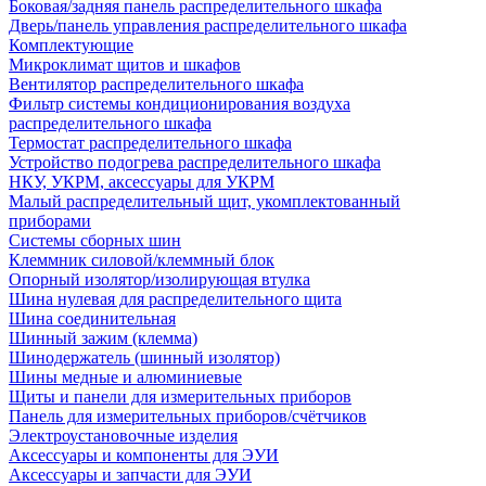
Боковая/задняя панель распределительного шкафа
Дверь/панель управления распределительного шкафа
Комплектующие
Микроклимат щитов и шкафов
Вентилятор распределительного шкафа
Фильтр системы кондиционирования воздуха
распределительного шкафа
Термостат распределительного шкафа
Устройство подогрева распределительного шкафа
НКУ, УКРМ, аксессуары для УКРМ
Малый распределительный щит, укомплектованный
приборами
Системы сборных шин
Клеммник силовой/клеммный блок
Опорный изолятор/изолирующая втулка
Шина нулевая для распределительного щита
Шина соединительная
Шинный зажим (клемма)
Шинодержатель (шинный изолятор)
Шины медные и алюминиевые
Щиты и панели для измерительных приборов
Панель для измерительных приборов/счётчиков
Электроустановочные изделия
Аксессуары и компоненты для ЭУИ
Аксессуары и запчасти для ЭУИ