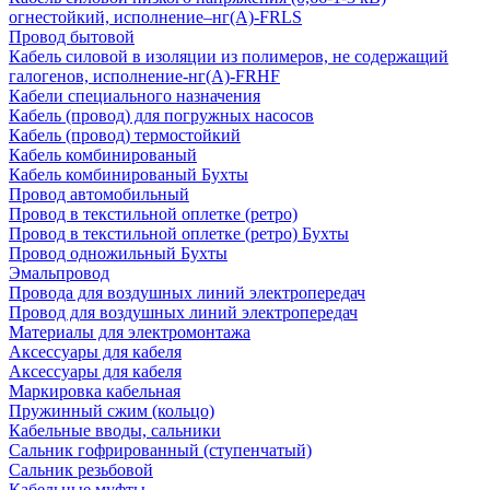
огнестойкий, исполнение–нг(А)-FRLS
Провод бытовой
Кабель силовой в изоляции из полимеров, не содержащий
галогенов, исполнение-нг(А)-FRHF
Кабели специального назначения
Кабель (провод) для погружных насосов
Кабель (провод) термостойкий
Кабель комбинированый
Кабель комбинированый Бухты
Провод автомобильный
Провод в текстильной оплетке (ретро)
Провод в текстильной оплетке (ретро) Бухты
Провод одножильный Бухты
Эмальпровод
Провода для воздушных линий электропередач
Провод для воздушных линий электропередач
Материалы для электромонтажа
Аксессуары для кабеля
Аксессуары для кабеля
Маркировка кабельная
Пружинный сжим (кольцо)
Кабельные вводы, сальники
Сальник гофрированный (ступенчатый)
Сальник резьбовой
Кабельные муфты