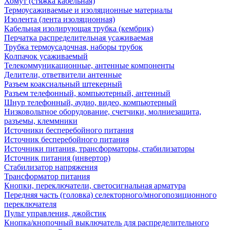
Хомут (стяжка кабельная)
Термоусаживаемые и изоляционные материалы
Изолента (лента изоляционная)
Кабельная изолирующая трубка (кембрик)
Перчатка распределительная усаживаемая
Трубка термоусадочная, наборы трубок
Колпачок усаживаемый
Телекоммуникационные, антенные компоненты
Делители, ответвители антенные
Разъем коаксиальный штекерный
Разъем телефонный, компьютерный, антенный
Шнур телефонный, аудио, видео, компьютерный
Низковольтное оборудование, счетчики, молниезащита,
разъемы, клеммники
Источники бесперебойного питания
Источник бесперебойного питания
Источники питания, трансформаторы, стабилизаторы
Источник питания (инвертор)
Стабилизатор напряжения
Трансформатор питания
Кнопки, переключатели, светосигнальная арматура
Передняя часть (головка) селекторного/многопозиционного
переключателя
Пульт управления, джойстик
Кнопка/кнопочный выключатель для распределительного