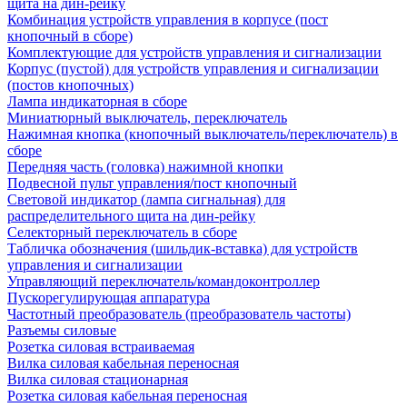
щита на дин-рейку
Комбинация устройств управления в корпусе (пост
кнопочный в сборе)
Комплектующие для устройств управления и сигнализации
Корпус (пустой) для устройств управления и сигнализации
(постов кнопочных)
Лампа индикаторная в сборе
Миниатюрный выключатель, переключатель
Нажимная кнопка (кнопочный выключатель/переключатель) в
сборе
Передняя часть (головка) нажимной кнопки
Подвесной пульт управления/пост кнопочный
Световой индикатор (лампа сигнальная) для
распределительного щита на дин-рейку
Селекторный переключатель в сборе
Табличка обозначения (шильдик-вставка) для устройств
управления и сигнализации
Управляющий переключатель/командоконтроллер
Пускорегулирующая аппаратура
Частотный преобразователь (преобразователь частоты)
Разъемы силовые
Розетка силовая встраиваемая
Вилка силовая кабельная переносная
Вилка силовая стационарная
Розетка силовая кабельная переносная