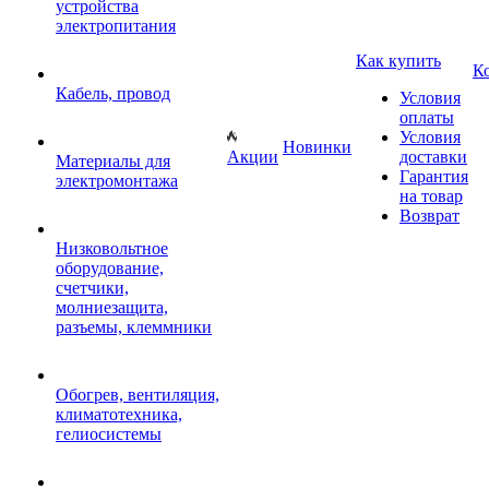
устройства
электропитания
Как купить
К
Кабель, провод
Условия
оплаты
Условия
Новинки
Акции
доставки
Материалы для
Гарантия
электромонтажа
на товар
Возврат
Низковольтное
оборудование,
счетчики,
молниезащита,
разъемы, клеммники
Обогрев, вентиляция,
климатотехника,
гелиосистемы