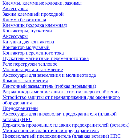
Клеммы, клеммные колодки, зажимы
Аксессуары
Зажим клеммный проходной
Клемма безвинтовая
Клеммник (колодка клеммная)
Контакторы, пускатели
Аксессуары
Катушка для контактора
Контактор модульный
Контактор переменного тока
Пускатель магнитный переменного тока
Реле перегрузки тепловое
Молниезащита и заземление
Аксессуары для заземления и молниеотвода
Комплект заземления
Ленточный заземлитель (гибкая перемычка)
Разрядник для молниезащиты систем энергоснабжения
Устройство защиты от перенапряжения для оконечного
оборудования
Предохранители
Аксессуары для низковольт. предохранителя (плавкой
вставки) HRC
Держатель продольных плавких предохранителей (вставок)
Миниатюрный слаботочный предохранитель
Низковольтный предохранитель (плавкая вставка) HRC