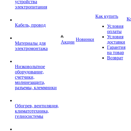
устройства
электропитания
Как купить
К
Кабель, провод
Условия
оплаты
Условия
Новинки
Акции
доставки
Материалы для
Гарантия
электромонтажа
на товар
Возврат
Низковольтное
оборудование,
счетчики,
молниезащита,
разъемы, клеммники
Обогрев, вентиляция,
климатотехника,
гелиосистемы