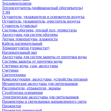
Тепловентилятор
Теплоизлучатель (инфракрасный обогреватель)
ТЭН
Осушители, увлажнители и освежители воздуха
Осушитель, увлажнитель, очиститель воздуха
Сушитель (сушилка)
Системы обогрева, теплый пол, термостаты
Аксессуары для систем обогрева
Датчик температуры, влажности
Кабель нагревательный
Терморегулятор (термостат)
Нагревательный мат
Аксессуары для систем защиты от протечки воды
Системы защиты от протечки воды
Счетчики воды, газа, аксессуары
Счетчики
Светотехника
Комплектующие, аксессуары, устройства питания
Механические аксессуары для светильников
Рассеиватели, отражатели, экраны
Столб/опора освещения
Электрические аксессуары для светильников
Прожекторы и светильники направленного света
Прожектор
Прожектор переносной