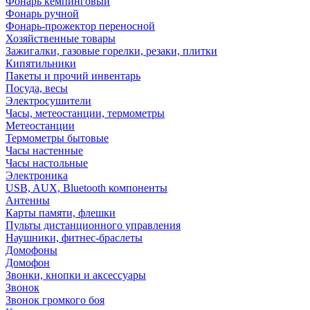
Фонарь кемпинговый
Фонарь ручной
Фонарь-прожектор переносной
Хозяйственные товары
Зажигалки, газовые горелки, резаки, плитки
Кипятильники
Пакеты и прочий инвентарь
Посуда, весы
Электросушители
Часы, метеостанции, термометры
Метеостанции
Термометры бытовые
Часы настенные
Часы настольные
Электроника
USB, AUX, Bluetooth компоненты
Антенны
Карты памяти, флешки
Пульты дистанционного управления
Наушники, фитнес-браслеты
Домофоны
Домофон
Звонки, кнопки и аксессуары
Звонок
Звонок громкого боя