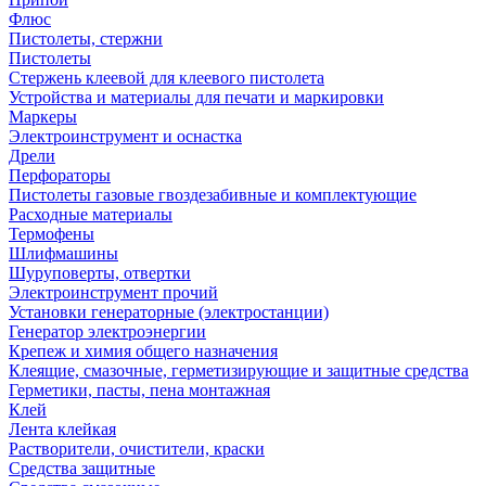
Флюс
Пистолеты, стержни
Пистолеты
Стержень клеевой для клеевого пистолета
Устройства и материалы для печати и маркировки
Маркеры
Электроинструмент и оснастка
Дрели
Перфораторы
Пистолеты газовые гвоздезабивные и комплектующие
Расходные материалы
Термофены
Шлифмашины
Шуруповерты, отвертки
Электроинструмент прочий
Установки генераторные (электростанции)
Генератор электроэнергии
Крепеж и химия общего назначения
Клеящие, смазочные, герметизирующие и защитные средства
Герметики, пасты, пена монтажная
Клей
Лента клейкая
Растворители, очистители, краски
Средства защитные