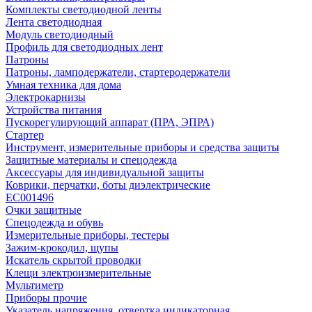
Комплекты светодиодной ленты
Лента светодиодная
Модуль светодиодный
Профиль для светодиодных лент
Патроны
Патроны, ламподержатели, стартеродержатели
Умная техника для дома
Электрокарнизы
Устройства питания
Пускорегулирующий аппарат (ПРА, ЭПРА)
Стартер
Инструмент, измерительные приборы и средства защиты
Защитные материалы и спецодежда
Аксессуары для индивидуальной защиты
Коврики, перчатки, боты диэлектрические
EC001496
Очки защитные
Спецодежда и обувь
Измерительные приборы, тестеры
Зажим-крокодил, щупы
Искатель скрытой проводки
Клещи электроизмерительные
Мультиметр
Приборы прочие
Указатель напряжения, отвертка индикаторная