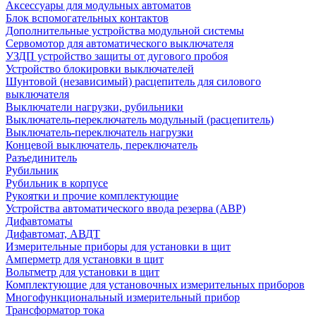
Аксессуары для модульных автоматов
Блок вспомогательных контактов
Дополнительные устройства модульной системы
Сервомотор для автоматического выключателя
УЗДП устройство защиты от дугового пробоя
Устройство блокировки выключателей
Шунтовой (независимый) расцепитель для силового
выключателя
Выключатели нагрузки, рубильники
Выключатель-переключатель модульный (расцепитель)
Выключатель-переключатель нагрузки
Концевой выключатель, переключатель
Разъединитель
Рубильник
Рубильник в корпусе
Рукоятки и прочие комплектующие
Устройства автоматического ввода резерва (АВР)
Дифавтоматы
Дифавтомат, АВДТ
Измерительные приборы для установки в щит
Амперметр для установки в щит
Вольтметр для установки в щит
Комплектующие для установочных измерительных приборов
Многофункциональный измерительный прибор
Трансформатор тока