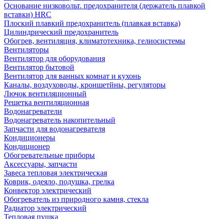
Основание низковольт. предохранителя (держатель плавкой
вставки) HRC
Плоский плавкий предохранитель (плавкая вставка)
Цилиндрический предохранитель
Обогрев, вентиляция, климатотехника, гелиосистемы
Вентиляторы
Вентилятор для оборудования
Вентилятор бытовой
Вентилятор для ванных комнат и кухонь
Каналы, воздуховоды, кроншетйны, регуляторы
Лючок вентиляционный
Решетка вентиляционная
Водонагреватели
Водонагреватель накопительный
Запчасти для водонагревателя
Кондиционеры
Кондиционер
Обогревательные приборы
Аксессуары, запчасти
Завеса тепловая электрическая
Коврик, одеяло, подушка, грелка
Конвектор электрический
Обогреватель из природного камня, стекла
Радиатор электрический
Тепловая пушка