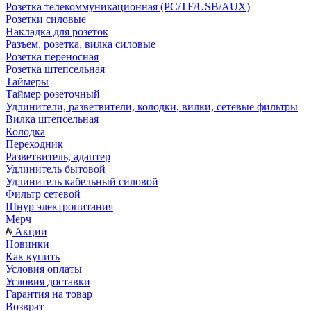
Розетка телекоммуникационная (PC/TF/USB/AUX)
Розетки силовые
Накладка для розеток
Разъем, розетка, вилка силовые
Розетка переносная
Розетка штепсельная
Таймеры
Таймер розеточный
Удлинители, разветвители, колодки, вилки, сетевые фильтры
Вилка штепсельная
Колодка
Переходник
Разветвитель, адаптер
Удлинитель бытовой
Удлинитель кабельный силовой
Фильтр сетевой
Шнур электропитания
Мерч
Акции
Новинки
Как купить
Условия оплаты
Условия доставки
Гарантия на товар
Возврат