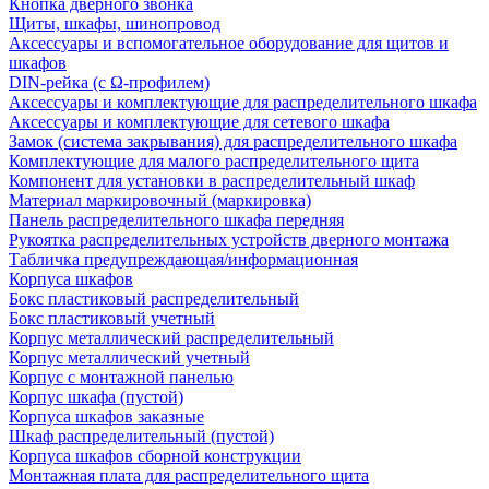
Кнопка дверного звонка
Щиты, шкафы, шинопровод
Аксессуары и вспомогательное оборудование для щитов и
шкафов
DIN-рейка (с Ω-профилем)
Аксессуары и комплектующие для распределительного шкафа
Аксессуары и комплектующие для сетевого шкафа
Замок (система закрывания) для распределительного шкафа
Комплектующие для малого распределительного щита
Компонент для установки в распределительный шкаф
Материал маркировочный (маркировка)
Панель распределительного шкафа передняя
Рукоятка распределительных устройств дверного монтажа
Табличка предупреждающая/информационная
Корпуса шкафов
Бокс пластиковый распределительный
Бокс пластиковый учетный
Корпус металлический распределительный
Корпус металлический учетный
Корпус с монтажной панелью
Корпус шкафа (пустой)
Корпуса шкафов заказные
Шкаф распределительный (пустой)
Корпуса шкафов сборной конструкции
Монтажная плата для распределительного щита