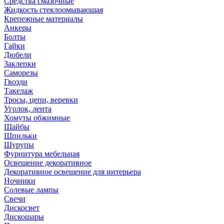
Средства смазочные
Жидкость стеклоомывающая
Крепежные материалы
Анкеры
Болты
Гайки
Дюбели
Заклепки
Саморезы
Гвозди
Такелаж
Тросы, цепи, веревки
Уголок, лента
Хомуты обжимные
Шайбы
Шпильки
Шурупы
Фурнитура мебельная
Освещение декоративное
Декоративное освещение для интерьера
Ночники
Солевые лампы
Свечи
Дискосвет
Дискошары