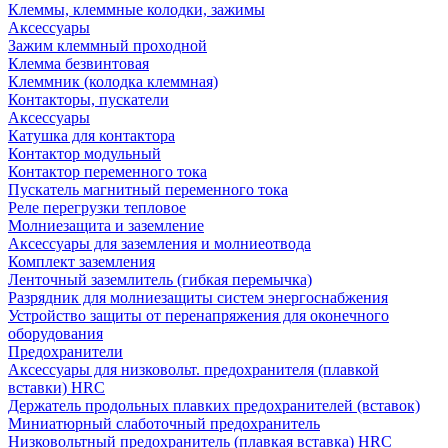
Клеммы, клеммные колодки, зажимы
Аксессуары
Зажим клеммный проходной
Клемма безвинтовая
Клеммник (колодка клеммная)
Контакторы, пускатели
Аксессуары
Катушка для контактора
Контактор модульный
Контактор переменного тока
Пускатель магнитный переменного тока
Реле перегрузки тепловое
Молниезащита и заземление
Аксессуары для заземления и молниеотвода
Комплект заземления
Ленточный заземлитель (гибкая перемычка)
Разрядник для молниезащиты систем энергоснабжения
Устройство защиты от перенапряжения для оконечного
оборудования
Предохранители
Аксессуары для низковольт. предохранителя (плавкой
вставки) HRC
Держатель продольных плавких предохранителей (вставок)
Миниатюрный слаботочный предохранитель
Низковольтный предохранитель (плавкая вставка) HRC