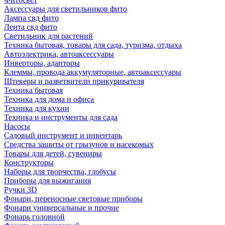
Аксессуары для светильников фито
Лампа свд фито
Лента свд фито
Светильник для растений
Техника бытовая, товары для сада, туризма, отдыха
Автоэлектрика, автоаксессуары
Инверторы, адапторы
Клеммы, провода аккумуляторные, автоаксессуары
Штекеры и разветвители прикуривателя
Техника бытовая
Техника для дома и офиса
Техника для кухни
Техника и инструменты для сада
Насосы
Садовый инструмент и инвентарь
Средства защиты от грызунов и насекомых
Товары для детей, сувениры
Конструкторы
Наборы для творчества, глобусы
Приборы для выжигания
Ручки 3D
Фонари, переносные световые приборы
Фонари универсальные и прочие
Фонарь головной