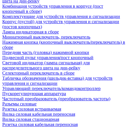
щита на дин-рейку
Комбинация устройств управления в корпусе (пост
кнопочный в сборе)
Комплектующие для устройств управления и сигнализации
Корпус (пустой) для устройств управления и сигнализации
(постов кнопочных)
Лампа индикаторная в сборе
Миниатюрный выключатель, переключатель
Нажимная кнопка (кнопочный выключатель/переключатель) в
сборе
Передняя часть (головка) нажимной кнопки
Подвесной пульт управления/пост кнопочный
Световой индикатор (лампа сигнальная) для
распределительного щита на дин-рейку
Селекторный переключатель в сборе
Табличка обозначения (шильдик-вставка) для устройств
управления и сигнализации
Управляющий переключатель/командоконтроллер
Пускорегулирующая аппаратура
Частотный преобразователь (преобразователь частоты)
Разъемы силовые
Розетка силовая встраиваемая
Вилка силовая кабельная переносная
Вилка силовая стационарная
Розетка силовая кабельная переносная