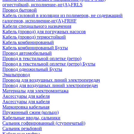
огнестойкий, исполнение–нг(А)-FRLS
Провод бытовой
Кабель силовой в изоляции из полимеров, не содержащий
галогенов, исполнение-нг(А)-FRHF
Кабели специального назначения
Кабель (провод) для погружных насосов
Кабель (провод) термостойкий
Кабель комбинированый
Кабель комбинированый Бухты
Провод автомобильный
Провод в текстильной оплетке (ретро)
Провод в текстильной оплетке (ретро) Бухты
Провод одножильный Бухты
Эмальпровод
Провода для воздушных линий электропередач
Провод для воздушных линий электропередач
Материалы для электромонтажа
Аксессуары для кабеля
Аксессуары для кабеля
Маркировка кабельная
Пружинный сжим (кольцо)
Кабельные вводы, сальники
Сальник гофрированный (ступенчатый)
Сальник резьбовой
Кабельные муфты