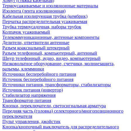
Хомут (стяжка кабельная)
Термоусаживаемые и изоляционные материалы
Изолента (лента изоляционная)
Кабельная изолирующая трубка (кембрик)
Перчатка распределительная усаживаемая
Трубка термоусадочная, наборы трубок
Колпачок усаживаемый
Телекоммуникационные, антенные компоненты
Делители, ответвители антенные
Разъем коаксиальный штекерный
Разъем телефонный, компьютерный, антенный
Шнур телефонный, аудио, видео, компьютерный
Низковольтное оборудование, счетчики, молниезащита,
разъемы, клеммники
Источники бесперебойного питания
Источник бесперебойного питания
Источники питания, трансформаторы, стабилизаторы
Источник питания (инвертор)
Стабилизатор напряжения
Трансформатор питания
Кнопки, переключатели, светосигнальная арматура
Передняя часть (головка) селекторного/многопозиционного
переключателя
Пульт управления, джойстик
Кнопка/кнопочный выключатель для распределительного