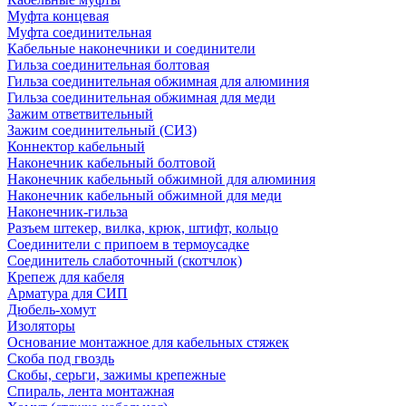
Муфта концевая
Муфта соединительная
Кабельные наконечники и соединители
Гильза соединительная болтовая
Гильза соединительная обжимная для алюминия
Гильза соединительная обжимная для меди
Зажим ответвительный
Зажим соединительный (СИЗ)
Коннектор кабельный
Наконечник кабельный болтовой
Наконечник кабельный обжимной для алюминия
Наконечник кабельный обжимной для меди
Наконечник-гильза
Разъем штекер, вилка, крюк, штифт, кольцо
Соединители с припоем в термоусадке
Соединитель слаботочный (скотчлок)
Крепеж для кабеля
Арматура для СИП
Дюбель-хомут
Изоляторы
Основание монтажное для кабельных стяжек
Скоба под гвоздь
Скобы, серьги, зажимы крепежные
Спираль, лента монтажная