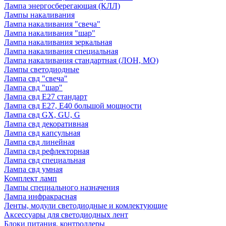
Лампа энергосберегающая (КЛЛ)
Лампы накаливания
Лампа накаливания "свеча"
Лампа накаливания "шар"
Лампа накаливания зеркальная
Лампа накаливания специальная
Лампа накаливания стандартная (ЛОН, МО)
Лампы светодиодные
Лампа свд "свеча"
Лампа свд "шар"
Лампа свд E27 стандарт
Лампа свд E27, Е40 большой мощности
Лампа свд GX, GU, G
Лампа свд декоративная
Лампа свд капсульная
Лампа свд линейная
Лампа свд рефлекторная
Лампа свд специальная
Лампа свд умная
Комплект ламп
Лампы специального назначения
Лампа инфракрасная
Ленты, модули светодиодные и комлектующие
Аксессуары для светодиодных лент
Блоки питания, контроллеры