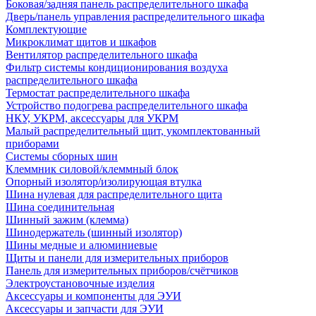
Боковая/задняя панель распределительного шкафа
Дверь/панель управления распределительного шкафа
Комплектующие
Микроклимат щитов и шкафов
Вентилятор распределительного шкафа
Фильтр системы кондиционирования воздуха
распределительного шкафа
Термостат распределительного шкафа
Устройство подогрева распределительного шкафа
НКУ, УКРМ, аксессуары для УКРМ
Малый распределительный щит, укомплектованный
приборами
Системы сборных шин
Клеммник силовой/клеммный блок
Опорный изолятор/изолирующая втулка
Шина нулевая для распределительного щита
Шина соединительная
Шинный зажим (клемма)
Шинодержатель (шинный изолятор)
Шины медные и алюминиевые
Щиты и панели для измерительных приборов
Панель для измерительных приборов/счётчиков
Электроустановочные изделия
Аксессуары и компоненты для ЭУИ
Аксессуары и запчасти для ЭУИ