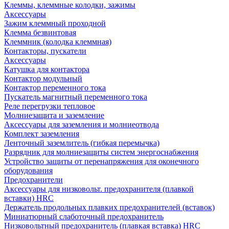
Клеммы, клеммные колодки, зажимы
Аксессуары
Зажим клеммный проходной
Клемма безвинтовая
Клеммник (колодка клеммная)
Контакторы, пускатели
Аксессуары
Катушка для контактора
Контактор модульный
Контактор переменного тока
Пускатель магнитный переменного тока
Реле перегрузки тепловое
Молниезащита и заземление
Аксессуары для заземления и молниеотвода
Комплект заземления
Ленточный заземлитель (гибкая перемычка)
Разрядник для молниезащиты систем энергоснабжения
Устройство защиты от перенапряжения для оконечного
оборудования
Предохранители
Аксессуары для низковольт. предохранителя (плавкой
вставки) HRC
Держатель продольных плавких предохранителей (вставок)
Миниатюрный слаботочный предохранитель
Низковольтный предохранитель (плавкая вставка) HRC