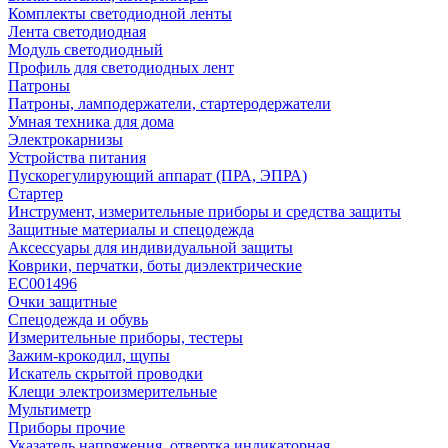
Комплекты светодиодной ленты
Лента светодиодная
Модуль светодиодный
Профиль для светодиодных лент
Патроны
Патроны, ламподержатели, стартеродержатели
Умная техника для дома
Электрокарнизы
Устройства питания
Пускорегулирующий аппарат (ПРА, ЭПРА)
Стартер
Инструмент, измерительные приборы и средства защиты
Защитные материалы и спецодежда
Аксессуары для индивидуальной защиты
Коврики, перчатки, боты диэлектрические
EC001496
Очки защитные
Спецодежда и обувь
Измерительные приборы, тестеры
Зажим-крокодил, щупы
Искатель скрытой проводки
Клещи электроизмерительные
Мультиметр
Приборы прочие
Указатель напряжения, отвертка индикаторная