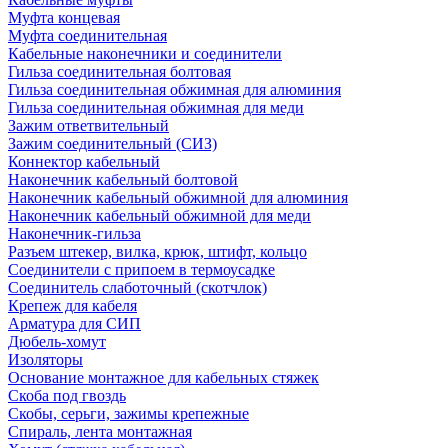
Муфта концевая
Муфта соединительная
Кабельные наконечники и соединители
Гильза соединительная болтовая
Гильза соединительная обжимная для алюминия
Гильза соединительная обжимная для меди
Зажим ответвительный
Зажим соединительный (СИЗ)
Коннектор кабельный
Наконечник кабельный болтовой
Наконечник кабельный обжимной для алюминия
Наконечник кабельный обжимной для меди
Наконечник-гильза
Разъем штекер, вилка, крюк, штифт, кольцо
Соединители с припоем в термоусадке
Соединитель слаботочный (скотчлок)
Крепеж для кабеля
Арматура для СИП
Дюбель-хомут
Изоляторы
Основание монтажное для кабельных стяжек
Скоба под гвоздь
Скобы, серьги, зажимы крепежные
Спираль, лента монтажная