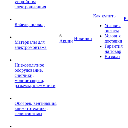
устройства
электропитания
Как купить
К
Кабель, провод
Условия
оплаты
Условия
Новинки
Акции
доставки
Материалы для
Гарантия
электромонтажа
на товар
Возврат
Низковольтное
оборудование,
счетчики,
молниезащита,
разъемы, клеммники
Обогрев, вентиляция,
климатотехника,
гелиосистемы