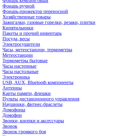
Фонарь кемпинговый
Фонарь ручной
Фонарь-прожектор переносной
Хозяйственные товары
Зажигалки, газовые горелки, резаки, плитки
Кипятильники
Пакеты и прочий инвентарь
Посуда, весы
Электросушители
Часы, метеостанции, термометры
Метеостанции
Термометры бытовые
Часы настенные
Часы настольные
Электроника
USB, AUX, Bluetooth компоненты
Антенны
Карты памяти, флешки
Пульты дистанционного управления
Наушники, фитнес-браслеты
Домофоны
Домофон
Звонки, кнопки и аксессуары
Звонок
Звонок громкого боя