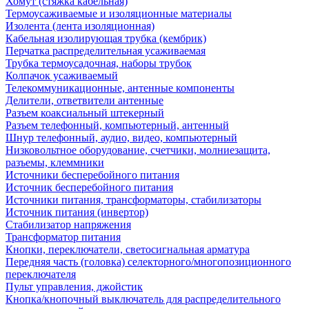
Хомут (стяжка кабельная)
Термоусаживаемые и изоляционные материалы
Изолента (лента изоляционная)
Кабельная изолирующая трубка (кембрик)
Перчатка распределительная усаживаемая
Трубка термоусадочная, наборы трубок
Колпачок усаживаемый
Телекоммуникационные, антенные компоненты
Делители, ответвители антенные
Разъем коаксиальный штекерный
Разъем телефонный, компьютерный, антенный
Шнур телефонный, аудио, видео, компьютерный
Низковольтное оборудование, счетчики, молниезащита,
разъемы, клеммники
Источники бесперебойного питания
Источник бесперебойного питания
Источники питания, трансформаторы, стабилизаторы
Источник питания (инвертор)
Стабилизатор напряжения
Трансформатор питания
Кнопки, переключатели, светосигнальная арматура
Передняя часть (головка) селекторного/многопозиционного
переключателя
Пульт управления, джойстик
Кнопка/кнопочный выключатель для распределительного