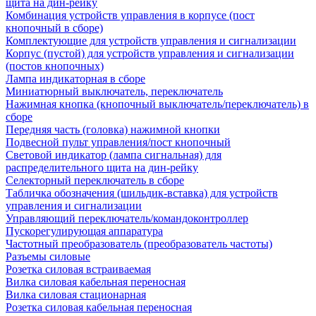
щита на дин-рейку
Комбинация устройств управления в корпусе (пост
кнопочный в сборе)
Комплектующие для устройств управления и сигнализации
Корпус (пустой) для устройств управления и сигнализации
(постов кнопочных)
Лампа индикаторная в сборе
Миниатюрный выключатель, переключатель
Нажимная кнопка (кнопочный выключатель/переключатель) в
сборе
Передняя часть (головка) нажимной кнопки
Подвесной пульт управления/пост кнопочный
Световой индикатор (лампа сигнальная) для
распределительного щита на дин-рейку
Селекторный переключатель в сборе
Табличка обозначения (шильдик-вставка) для устройств
управления и сигнализации
Управляющий переключатель/командоконтроллер
Пускорегулирующая аппаратура
Частотный преобразователь (преобразователь частоты)
Разъемы силовые
Розетка силовая встраиваемая
Вилка силовая кабельная переносная
Вилка силовая стационарная
Розетка силовая кабельная переносная