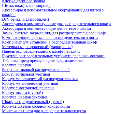
Кнопка дверного звонка
Щиты, шкафы, шинопровод
Аксессуары и вспомогательное оборудование для щитов и
шкафов
DIN-рейка (с Ω-профилем)
Аксессуары и комплектующие для распределительного шкафа
Аксессуары и комплектующие для сетевого шкафа
Замок (система закрывания) для распределительного шкафа
Комплектующие для малого распределительного щита
Компонент для установки в распределительный шкаф
Материал маркировочный (маркировка)
Панель распределительного шкафа передняя
Рукоятка распределительных устройств дверного монтажа
Табличка предупреждающая/информационная
Корпуса шкафов
Бокс пластиковый распределительный
Бокс пластиковый учетный
Корпус металлический распределительный
Корпус металлический учетный
Корпус с монтажной панелью
Корпус шкафа (пустой)
Корпуса шкафов заказные
Шкаф распределительный (пустой)
Корпуса шкафов сборной конструкции
Монтажная плата для распределительного щита