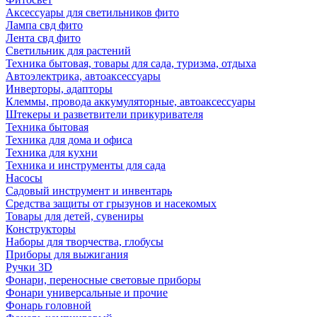
Аксессуары для светильников фито
Лампа свд фито
Лента свд фито
Светильник для растений
Техника бытовая, товары для сада, туризма, отдыха
Автоэлектрика, автоаксессуары
Инверторы, адапторы
Клеммы, провода аккумуляторные, автоаксессуары
Штекеры и разветвители прикуривателя
Техника бытовая
Техника для дома и офиса
Техника для кухни
Техника и инструменты для сада
Насосы
Садовый инструмент и инвентарь
Средства защиты от грызунов и насекомых
Товары для детей, сувениры
Конструкторы
Наборы для творчества, глобусы
Приборы для выжигания
Ручки 3D
Фонари, переносные световые приборы
Фонари универсальные и прочие
Фонарь головной