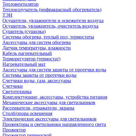
Тепловентилятор
Теплоизлучатель (инфракрасный обогреватель)
ТЭН
Осушители, увлажнители и освежители воздуха
Осушитель, увлажнитель, очиститель воздуха
Сушитель (сушилка)
Системы обогрева, теплый пол, термостаты
Аксессуары для систем обогрева
Датчик температуры, влажности
Кабель нагревательный
Терморегулятор (термостат)
Нагревательный мат
Аксессуары для систем защиты от протечки воды
Системы защиты от протечки воды
Счетчики воды, газа, аксессуары
Счетчики
Светотехника
Комплектующие, аксессуары, устройства питания
Механические аксессуары для светильников
Рассеиватели, отражатели, экраны
Столб/опора освещения
Электрические аксессуары для светильников
Прожекторы и светильники направленного света
Прожектор
Прожектор переносной