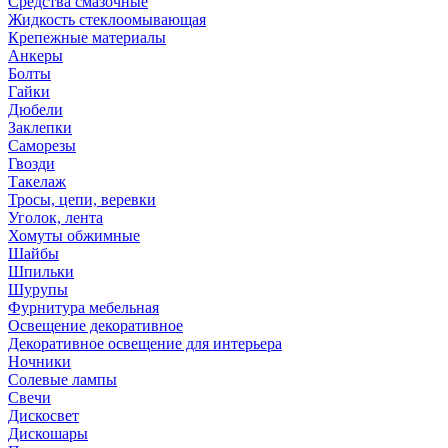
Средства смазочные
Жидкость стеклоомывающая
Крепежные материалы
Анкеры
Болты
Гайки
Дюбели
Заклепки
Саморезы
Гвозди
Такелаж
Тросы, цепи, веревки
Уголок, лента
Хомуты обжимные
Шайбы
Шпильки
Шурупы
Фурнитура мебельная
Освещение декоративное
Декоративное освещение для интерьера
Ночники
Солевые лампы
Свечи
Дискосвет
Дискошары