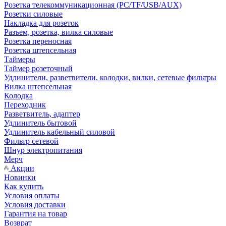
Розетка телекоммуникационная (PC/TF/USB/AUX)
Розетки силовые
Накладка для розеток
Разъем, розетка, вилка силовые
Розетка переносная
Розетка штепсельная
Таймеры
Таймер розеточный
Удлинители, разветвители, колодки, вилки, сетевые фильтры
Вилка штепсельная
Колодка
Переходник
Разветвитель, адаптер
Удлинитель бытовой
Удлинитель кабельный силовой
Фильтр сетевой
Шнур электропитания
Мерч
Акции
Новинки
Как купить
Условия оплаты
Условия доставки
Гарантия на товар
Возврат