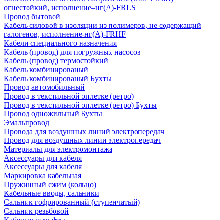
огнестойкий, исполнение–нг(А)-FRLS
Провод бытовой
Кабель силовой в изоляции из полимеров, не содержащий
галогенов, исполнение-нг(А)-FRHF
Кабели специального назначения
Кабель (провод) для погружных насосов
Кабель (провод) термостойкий
Кабель комбинированый
Кабель комбинированый Бухты
Провод автомобильный
Провод в текстильной оплетке (ретро)
Провод в текстильной оплетке (ретро) Бухты
Провод одножильный Бухты
Эмальпровод
Провода для воздушных линий электропередач
Провод для воздушных линий электропередач
Материалы для электромонтажа
Аксессуары для кабеля
Аксессуары для кабеля
Маркировка кабельная
Пружинный сжим (кольцо)
Кабельные вводы, сальники
Сальник гофрированный (ступенчатый)
Сальник резьбовой
Кабельные муфты