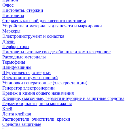
Флюс
Пистолеты, стержни
Пистолеты
Стержень клеевой для клеевого пистолета
Устройства и материалы для печати и маркировки
Маркеры
Электроинструмент и оснастка
Дрели
Перфораторы
Пистолеты газовые гвоздезабивные и комплектующие
Расходные материалы
Термофены
Шлифмашины
Шуруповерты, отвертки
Электроинструмент прочий
Установки генераторные (электростанции)
Генератор электроэнергии
Крепеж и химия общего назначения
Клеящие, смазочные, герметизирующие и защитные средства
Герметики, пасты, пена монтажная
Клей
Лента клейкая
Растворители, очистители, краски
Средства защитные