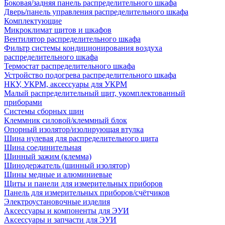
Боковая/задняя панель распределительного шкафа
Дверь/панель управления распределительного шкафа
Комплектующие
Микроклимат щитов и шкафов
Вентилятор распределительного шкафа
Фильтр системы кондиционирования воздуха
распределительного шкафа
Термостат распределительного шкафа
Устройство подогрева распределительного шкафа
НКУ, УКРМ, аксессуары для УКРМ
Малый распределительный щит, укомплектованный
приборами
Системы сборных шин
Клеммник силовой/клеммный блок
Опорный изолятор/изолирующая втулка
Шина нулевая для распределительного щита
Шина соединительная
Шинный зажим (клемма)
Шинодержатель (шинный изолятор)
Шины медные и алюминиевые
Щиты и панели для измерительных приборов
Панель для измерительных приборов/счётчиков
Электроустановочные изделия
Аксессуары и компоненты для ЭУИ
Аксессуары и запчасти для ЭУИ