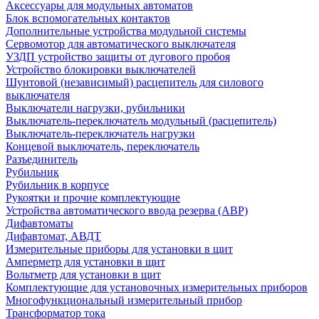
Аксессуары для модульных автоматов
Блок вспомогательных контактов
Дополнительные устройства модульной системы
Сервомотор для автоматического выключателя
УЗДП устройство защиты от дугового пробоя
Устройство блокировки выключателей
Шунтовой (независимый) расцепитель для силового
выключателя
Выключатели нагрузки, рубильники
Выключатель-переключатель модульный (расцепитель)
Выключатель-переключатель нагрузки
Концевой выключатель, переключатель
Разъединитель
Рубильник
Рубильник в корпусе
Рукоятки и прочие комплектующие
Устройства автоматического ввода резерва (АВР)
Дифавтоматы
Дифавтомат, АВДТ
Измерительные приборы для установки в щит
Амперметр для установки в щит
Вольтметр для установки в щит
Комплектующие для установочных измерительных приборов
Многофункциональный измерительный прибор
Трансформатор тока