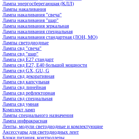
Лампа энергосберегающая (КЛЛ)
Лампы накаливания
Лампа накаливания "свеча"
Лампа накаливания "шар"
Лампа накаливания зеркальная
Лампа накаливания специальная
Лампа накаливания стандартная (ЛОН, МО)
Лампы светодиодные
Лампа свд "свеча"
Лампа свд "шар"
Лампа свд E27 стандарт
Лампа свд E27, Е40 большой мощности
Лампа свд GX, GU, G
Лампа свд декоративная
Лампа свд капсульная
Лампа свд линейная
Лампа свд рефлекторная
Лампа свд специальная
Лампа свд умная
Комплект ламп
Лампы специального назначения
Лампа инфракрасная
Ленты, модули светодиодные и комлектующие
Аксессуары для светодиодных лент
Блоки питания, контроллеры