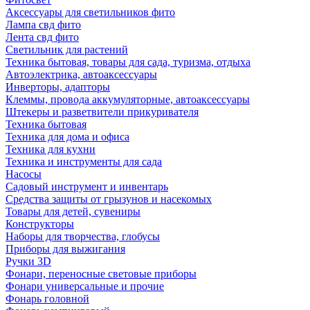
Аксессуары для светильников фито
Лампа свд фито
Лента свд фито
Светильник для растений
Техника бытовая, товары для сада, туризма, отдыха
Автоэлектрика, автоаксессуары
Инверторы, адапторы
Клеммы, провода аккумуляторные, автоаксессуары
Штекеры и разветвители прикуривателя
Техника бытовая
Техника для дома и офиса
Техника для кухни
Техника и инструменты для сада
Насосы
Садовый инструмент и инвентарь
Средства защиты от грызунов и насекомых
Товары для детей, сувениры
Конструкторы
Наборы для творчества, глобусы
Приборы для выжигания
Ручки 3D
Фонари, переносные световые приборы
Фонари универсальные и прочие
Фонарь головной