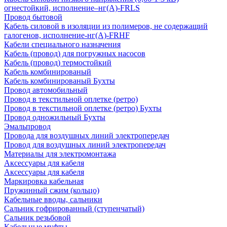
огнестойкий, исполнение–нг(А)-FRLS
Провод бытовой
Кабель силовой в изоляции из полимеров, не содержащий
галогенов, исполнение-нг(А)-FRHF
Кабели специального назначения
Кабель (провод) для погружных насосов
Кабель (провод) термостойкий
Кабель комбинированый
Кабель комбинированый Бухты
Провод автомобильный
Провод в текстильной оплетке (ретро)
Провод в текстильной оплетке (ретро) Бухты
Провод одножильный Бухты
Эмальпровод
Провода для воздушных линий электропередач
Провод для воздушных линий электропередач
Материалы для электромонтажа
Аксессуары для кабеля
Аксессуары для кабеля
Маркировка кабельная
Пружинный сжим (кольцо)
Кабельные вводы, сальники
Сальник гофрированный (ступенчатый)
Сальник резьбовой
Кабельные муфты