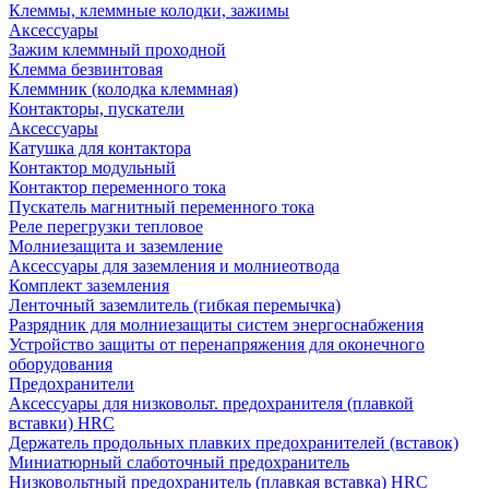
Клеммы, клеммные колодки, зажимы
Аксессуары
Зажим клеммный проходной
Клемма безвинтовая
Клеммник (колодка клеммная)
Контакторы, пускатели
Аксессуары
Катушка для контактора
Контактор модульный
Контактор переменного тока
Пускатель магнитный переменного тока
Реле перегрузки тепловое
Молниезащита и заземление
Аксессуары для заземления и молниеотвода
Комплект заземления
Ленточный заземлитель (гибкая перемычка)
Разрядник для молниезащиты систем энергоснабжения
Устройство защиты от перенапряжения для оконечного
оборудования
Предохранители
Аксессуары для низковольт. предохранителя (плавкой
вставки) HRC
Держатель продольных плавких предохранителей (вставок)
Миниатюрный слаботочный предохранитель
Низковольтный предохранитель (плавкая вставка) HRC