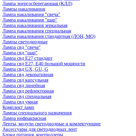
Лампа энергосберегающая (КЛЛ)
Лампы накаливания
Лампа накаливания "свеча"
Лампа накаливания "шар"
Лампа накаливания зеркальная
Лампа накаливания специальная
Лампа накаливания стандартная (ЛОН, МО)
Лампы светодиодные
Лампа свд "свеча"
Лампа свд "шар"
Лампа свд E27 стандарт
Лампа свд E27, Е40 большой мощности
Лампа свд GX, GU, G
Лампа свд декоративная
Лампа свд капсульная
Лампа свд линейная
Лампа свд рефлекторная
Лампа свд специальная
Лампа свд умная
Комплект ламп
Лампы специального назначения
Лампа инфракрасная
Ленты, модули светодиодные и комлектующие
Аксессуары для светодиодных лент
Блоки питания, контроллеры