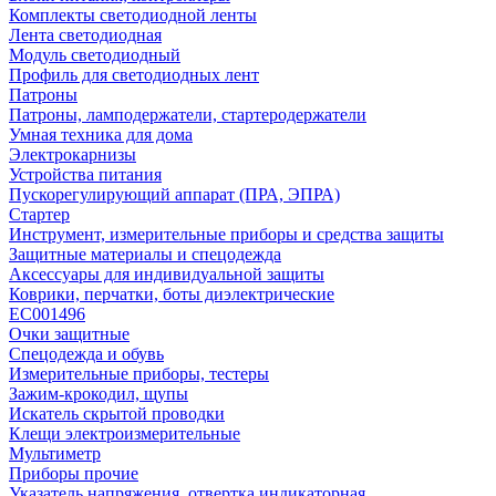
Комплекты светодиодной ленты
Лента светодиодная
Модуль светодиодный
Профиль для светодиодных лент
Патроны
Патроны, ламподержатели, стартеродержатели
Умная техника для дома
Электрокарнизы
Устройства питания
Пускорегулирующий аппарат (ПРА, ЭПРА)
Стартер
Инструмент, измерительные приборы и средства защиты
Защитные материалы и спецодежда
Аксессуары для индивидуальной защиты
Коврики, перчатки, боты диэлектрические
EC001496
Очки защитные
Спецодежда и обувь
Измерительные приборы, тестеры
Зажим-крокодил, щупы
Искатель скрытой проводки
Клещи электроизмерительные
Мультиметр
Приборы прочие
Указатель напряжения, отвертка индикаторная