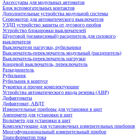
Аксессуары для модульных автоматов
Блок вспомогательных контактов
Дополнительные устройства модульной системы
Сервомотор для автоматического выключателя
УЗДП устройство защиты от дугового пробоя
Устройство блокировки выключателей
Шунтовой (независимый) расцепитель для силового
выключателя
Выключатели нагрузки, рубильники
Выключатель-переключатель модульный (расцепитель)
Выключатель-переключатель нагрузки
Концевой выключатель, переключатель
Разъединитель
Рубильник
Рубильник в корпусе
Рукоятки и прочие комплектующие
Устройства автоматического ввода резерва (АВР)
Дифавтоматы
Дифавтомат, АВДТ
Измерительные приборы для установки в щит
Амперметр для установки в щит
Вольтметр для установки в щит
Комплектующие для установочных измерительных приборов
Многофункциональный измерительный прибор
Трансформатор тока