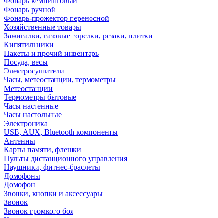
Фонарь кемпинговый
Фонарь ручной
Фонарь-прожектор переносной
Хозяйственные товары
Зажигалки, газовые горелки, резаки, плитки
Кипятильники
Пакеты и прочий инвентарь
Посуда, весы
Электросушители
Часы, метеостанции, термометры
Метеостанции
Термометры бытовые
Часы настенные
Часы настольные
Электроника
USB, AUX, Bluetooth компоненты
Антенны
Карты памяти, флешки
Пульты дистанционного управления
Наушники, фитнес-браслеты
Домофоны
Домофон
Звонки, кнопки и аксессуары
Звонок
Звонок громкого боя