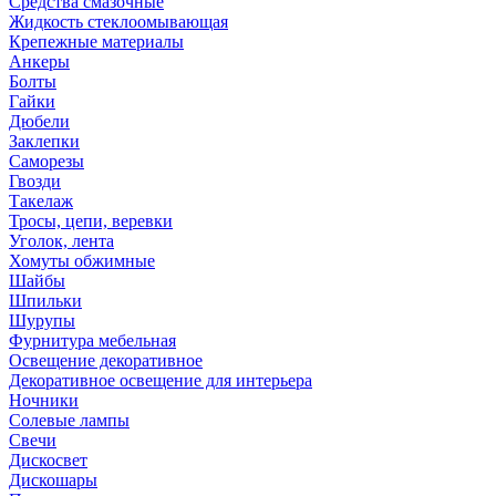
Средства смазочные
Жидкость стеклоомывающая
Крепежные материалы
Анкеры
Болты
Гайки
Дюбели
Заклепки
Саморезы
Гвозди
Такелаж
Тросы, цепи, веревки
Уголок, лента
Хомуты обжимные
Шайбы
Шпильки
Шурупы
Фурнитура мебельная
Освещение декоративное
Декоративное освещение для интерьера
Ночники
Солевые лампы
Свечи
Дискосвет
Дискошары