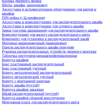
Кнопка дверного звонка
Щиты, шкафы, шинопровод
Аксессуары и вспомогательное оборудование для щитов и
шкафов
DIN-рейка (с Ω-профилем)
Аксессуары и комплектующие для распределительного шкафа
Аксессуары и комплектующие для сетевого шкафа
Замок (система закрывания) для распределительного шкафа
Комплектующие для малого распределительного щита
Компонент для установки в распределительный шкаф
Материал маркировочный (маркировка)
Панель распределительного шкафа передняя
Рукоятка распределительных устройств дверного монтажа
Табличка предупреждающая/информационная
Корпуса шкафов
Бокс пластиковый распределительный
Бокс пластиковый учетный
Корпус металлический распределительный
Корпус металлический учетный
Корпус с монтажной панелью
Корпус шкафа (пустой)
Корпуса шкафов заказные
Шкаф распределительный (пустой)
Корпуса шкафов сборной конструкции
Монтажная плата для распределительного щита