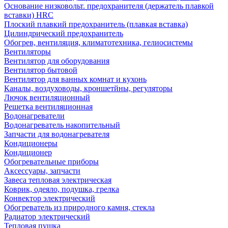
Основание низковольт. предохранителя (держатель плавкой
вставки) HRC
Плоский плавкий предохранитель (плавкая вставка)
Цилиндрический предохранитель
Обогрев, вентиляция, климатотехника, гелиосистемы
Вентиляторы
Вентилятор для оборудования
Вентилятор бытовой
Вентилятор для ванных комнат и кухонь
Каналы, воздуховоды, кроншетйны, регуляторы
Лючок вентиляционный
Решетка вентиляционная
Водонагреватели
Водонагреватель накопительный
Запчасти для водонагревателя
Кондиционеры
Кондиционер
Обогревательные приборы
Аксессуары, запчасти
Завеса тепловая электрическая
Коврик, одеяло, подушка, грелка
Конвектор электрический
Обогреватель из природного камня, стекла
Радиатор электрический
Тепловая пушка