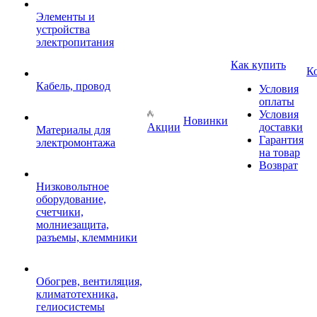
Элементы и
устройства
электропитания
Как купить
К
Кабель, провод
Условия
оплаты
Условия
Новинки
Акции
доставки
Материалы для
Гарантия
электромонтажа
на товар
Возврат
Низковольтное
оборудование,
счетчики,
молниезащита,
разъемы, клеммники
Обогрев, вентиляция,
климатотехника,
гелиосистемы