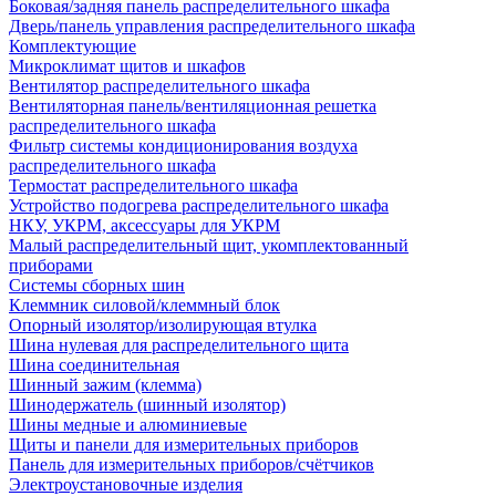
Боковая/задняя панель распределительного шкафа
Дверь/панель управления распределительного шкафа
Комплектующие
Микроклимат щитов и шкафов
Вентилятор распределительного шкафа
Вентиляторная панель/вентиляционная решетка
распределительного шкафа
Фильтр системы кондиционирования воздуха
распределительного шкафа
Термостат распределительного шкафа
Устройство подогрева распределительного шкафа
НКУ, УКРМ, аксессуары для УКРМ
Малый распределительный щит, укомплектованный
приборами
Системы сборных шин
Клеммник силовой/клеммный блок
Опорный изолятор/изолирующая втулка
Шина нулевая для распределительного щита
Шина соединительная
Шинный зажим (клемма)
Шинодержатель (шинный изолятор)
Шины медные и алюминиевые
Щиты и панели для измерительных приборов
Панель для измерительных приборов/счётчиков
Электроустановочные изделия