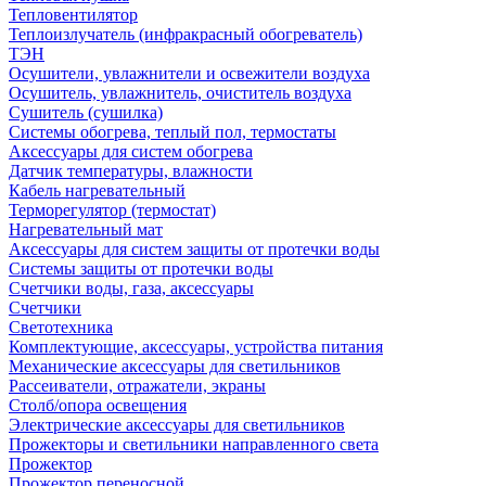
Тепловентилятор
Теплоизлучатель (инфракрасный обогреватель)
ТЭН
Осушители, увлажнители и освежители воздуха
Осушитель, увлажнитель, очиститель воздуха
Сушитель (сушилка)
Системы обогрева, теплый пол, термостаты
Аксессуары для систем обогрева
Датчик температуры, влажности
Кабель нагревательный
Терморегулятор (термостат)
Нагревательный мат
Аксессуары для систем защиты от протечки воды
Системы защиты от протечки воды
Счетчики воды, газа, аксессуары
Счетчики
Светотехника
Комплектующие, аксессуары, устройства питания
Механические аксессуары для светильников
Рассеиватели, отражатели, экраны
Столб/опора освещения
Электрические аксессуары для светильников
Прожекторы и светильники направленного света
Прожектор
Прожектор переносной