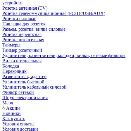
устройств
Розетка антенная (TV)
Розетка телекоммуникационная (PC/TF/USB/AUX)
Розетки силовые
Накладка для розеток
Разъем, розетка, вилка силовые
Розетка переносная
Розетка штепсельная
Таймеры
Таймер розеточный
Удлинители, разветвители, колодки, вилки, сетевые фильтры
Вилка штепсельная
Колодка
Переходник
Разветвитель, адаптер
Удлинитель бытовой
Удлинитель кабельный силовой
Фильтр сетевой
Шнур электропитания
Мерч
Акции
Новинки
Как купить
Условия оплаты
Условия доставки