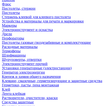
Флюс
Пистолеты, стержни
Пистолеты
Стержень клеевой для клеевого пистолета
Устройства и материалы для печати и маркировки
Маркеры
Электроинструмент и оснастка
Дрели
Перфораторы
Пистолеты газовые гвоздезабивные и комплектующие
Расходные материалы
Термофены
Шлифмашины
Шуруповерты, отвертки
Электроинструмент прочий
Установки генераторные (электростанции)
Генератор электроэнергии
Крепеж и химия общего назначения
Клеящие, смазочные, герметизирующие и защитные средства
Герметики, пасты, пена монтажная
Клей
Лента клейкая
Растворители, очистители, краски
Средства защитные