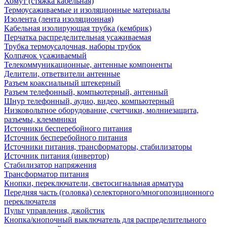
Хомут (стяжка кабельная)
Термоусаживаемые и изоляционные материалы
Изолента (лента изоляционная)
Кабельная изолирующая трубка (кембрик)
Перчатка распределительная усаживаемая
Трубка термоусадочная, наборы трубок
Колпачок усаживаемый
Телекоммуникационные, антенные компоненты
Делители, ответвители антенные
Разъем коаксиальный штекерный
Разъем телефонный, компьютерный, антенный
Шнур телефонный, аудио, видео, компьютерный
Низковольтное оборудование, счетчики, молниезащита,
разъемы, клеммники
Источники бесперебойного питания
Источник бесперебойного питания
Источники питания, трансформаторы, стабилизаторы
Источник питания (инвертор)
Стабилизатор напряжения
Трансформатор питания
Кнопки, переключатели, светосигнальная арматура
Передняя часть (головка) селекторного/многопозиционного
переключателя
Пульт управления, джойстик
Кнопка/кнопочный выключатель для распределительного