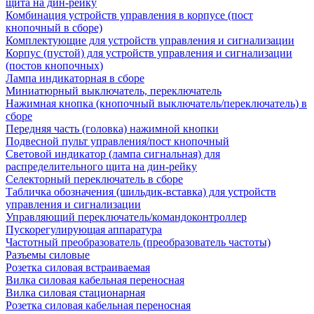
щита на дин-рейку
Комбинация устройств управления в корпусе (пост
кнопочный в сборе)
Комплектующие для устройств управления и сигнализации
Корпус (пустой) для устройств управления и сигнализации
(постов кнопочных)
Лампа индикаторная в сборе
Миниатюрный выключатель, переключатель
Нажимная кнопка (кнопочный выключатель/переключатель) в
сборе
Передняя часть (головка) нажимной кнопки
Подвесной пульт управления/пост кнопочный
Световой индикатор (лампа сигнальная) для
распределительного щита на дин-рейку
Селекторный переключатель в сборе
Табличка обозначения (шильдик-вставка) для устройств
управления и сигнализации
Управляющий переключатель/командоконтроллер
Пускорегулирующая аппаратура
Частотный преобразователь (преобразователь частоты)
Разъемы силовые
Розетка силовая встраиваемая
Вилка силовая кабельная переносная
Вилка силовая стационарная
Розетка силовая кабельная переносная