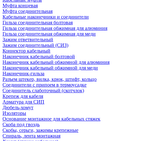
Муфта концевая
Муфта соединительная
Кабельные наконечники и соединители
Гильза соединительная болтовая
Гильза соединительная обжимная для алюминия
Гильза соединительная обжимная для меди
Зажим ответвительный
Зажим соединительный (СИЗ)
Коннектор кабельный
Наконечник кабельный болтовой
Наконечник кабельный обжимной для алюминия
Наконечник кабельный обжимной для меди
Наконечник-гильза
Разъем штекер, вилка, крюк, штифт, кольцо
Соединители с припоем в термоусадке
Соединитель слаботочный (скотчлок)
Крепеж для кабеля
Арматура для СИП
Дюбель-хомут
Изоляторы
Основание монтажное для кабельных стяжек
Скоба под гвоздь
Скобы, серьги, зажимы крепежные
Спираль, лента монтажная