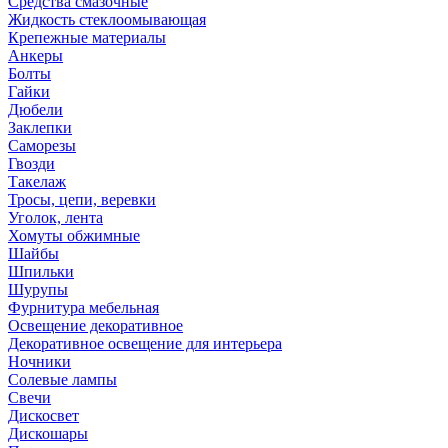
Средства смазочные
Жидкость стеклоомывающая
Крепежные материалы
Анкеры
Болты
Гайки
Дюбели
Заклепки
Саморезы
Гвозди
Такелаж
Тросы, цепи, веревки
Уголок, лента
Хомуты обжимные
Шайбы
Шпильки
Шурупы
Фурнитура мебельная
Освещение декоративное
Декоративное освещение для интерьера
Ночники
Солевые лампы
Свечи
Дискосвет
Дискошары