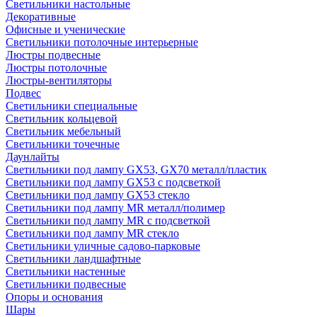
Светильники настольные
Декоративные
Офисные и ученические
Светильники потолочные интерьерные
Люстры подвесные
Люстры потолочные
Люстры-вентиляторы
Подвес
Светильники специальные
Светильник кольцевой
Светильник мебельный
Светильники точечные
Даунлайты
Светильники под лампу GX53, GX70 металл/пластик
Светильники под лампу GX53 с подсветкой
Светильники под лампу GX53 стекло
Светильники под лампу MR металл/полимер
Светильники под лампу MR с подсветкой
Светильники под лампу MR стекло
Светильники уличные садово-парковые
Светильники ландшафтные
Светильники настенные
Светильники подвесные
Опоры и основания
Шары