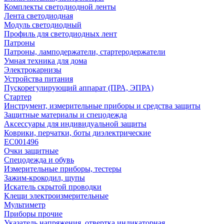
Комплекты светодиодной ленты
Лента светодиодная
Модуль светодиодный
Профиль для светодиодных лент
Патроны
Патроны, ламподержатели, стартеродержатели
Умная техника для дома
Электрокарнизы
Устройства питания
Пускорегулирующий аппарат (ПРА, ЭПРА)
Стартер
Инструмент, измерительные приборы и средства защиты
Защитные материалы и спецодежда
Аксессуары для индивидуальной защиты
Коврики, перчатки, боты диэлектрические
EC001496
Очки защитные
Спецодежда и обувь
Измерительные приборы, тестеры
Зажим-крокодил, щупы
Искатель скрытой проводки
Клещи электроизмерительные
Мультиметр
Приборы прочие
Указатель напряжения, отвертка индикаторная