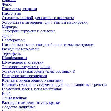
Флюс
Пистолеты, стержни
Пистолеты
Стержень клеевой для клеевого пистолета
Устройства и материалы для печати и маркировки
Маркеры
Электроинструмент и оснастка
Дрели
Перфораторы
Пистолеты газовые гвоздезабивные и комплектующие
Расходные материалы
Термофены
Шлифмашины
Шуруповерты, отвертки
Электроинструмент прочий
Установки генераторные (электростанции)
Генератор электроэнергии
Крепеж и химия общего назначения
Клеящие, смазочные, герметизирующие и защитные средства
Герметики, пасты, пена монтажная
Клей
Лента клейкая
Растворители, очистители, краски
Средства защитные