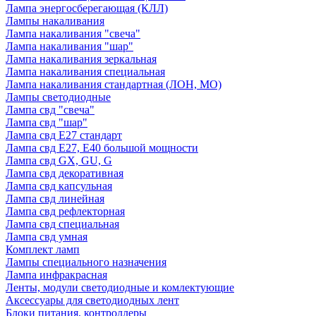
Лампа энергосберегающая (КЛЛ)
Лампы накаливания
Лампа накаливания "свеча"
Лампа накаливания "шар"
Лампа накаливания зеркальная
Лампа накаливания специальная
Лампа накаливания стандартная (ЛОН, МО)
Лампы светодиодные
Лампа свд "свеча"
Лампа свд "шар"
Лампа свд E27 стандарт
Лампа свд E27, Е40 большой мощности
Лампа свд GX, GU, G
Лампа свд декоративная
Лампа свд капсульная
Лампа свд линейная
Лампа свд рефлекторная
Лампа свд специальная
Лампа свд умная
Комплект ламп
Лампы специального назначения
Лампа инфракрасная
Ленты, модули светодиодные и комлектующие
Аксессуары для светодиодных лент
Блоки питания, контроллеры